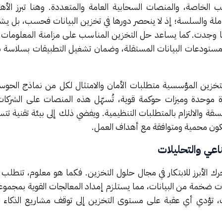
الخاصة، والمنصات السحابية العامة والمتعددة. وهنا تبرز الأهمي
ملة والسلسة؛ إذ لا ينحصر دورها في تخزين البيانات فحسب، بل ي
 وجدت. كما يساعد حل التخزين المناسب على مزامنة المعلومات عب
ستودعات البيانات المستقلة، وضمان تشغيل التطبيقات بسلاسة 
تخزين المؤسسية متطلبات الأمان والامتثال لكل من نماذج الحوس
رة موحدة وميزات حوكمة قوية، تُسهّل هذه المنصات على الشركات
 والالتزام بالمتطلبات التنظيمية. ويفضي ذلك إلى بيئة تقنية تتس
كون محمية ومتوافقة مع أهداف العمل.
اعي والتحليلات
رك الأبرز للابتكار في مجال حلول التخزين. فكما هو معلوم، تتطلب
ميات ضخمة من البيانات، مما يستلزم إمداد المعالجات القوية بمجم
ك، تؤدي أي عقبة على مستوى التخزين إلى توقف مشاريع الذكاء 