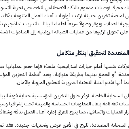
اء محرك توصيات مدعوم بالذكاء الاصطناعي لتخصيص تجربة التسوق ا
 لمنصة تخزين حديثة ترتيب أولويات أعباء العمل المتنوعة بذكاء،
هة للعملاء، ويوفر وصولاً سريعاً لعلماء البيانات لتدريب نماذجهم بكف
على تحويل تركيزها من عمليات الصيانة الروتينية إلى المبادرات الاسترا
المتعددة لتحقيق ابتكار متكامل
لشركات نفسها أمام خيارات استراتيجية ملحة؛ فإما حصر عملياتها 
عددة، أو الجمع بينهما بطريقة متوازنة. وتعد أنظمة التخزين المؤ
ا أنها تقدم البنية التحتية الضرورية لتحقيق المرونة والأمان.
على السحابة الخاصة، توفر حلول التخزين المؤسسية حماية قوية للبيا
سات ثقة تامة ببقاء المعلومات الحساسة والمهمة تحت إشرافها وسيط
العمليات واتساقها، مما يتيح للفرق إدارة أعباء العمل بدقة وشفافي
السحابة المتعددة، تلوح في الأفق فرص وتحديات جديدة. فقد تمتد