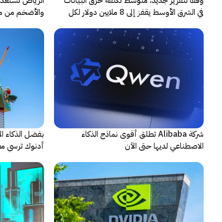
وفقاً لتقرير جديد، متوسط تكلفة خرق البيانات
الرياض تستعد 
في الشرق الأوسط يقفز إلى 8 ملايين دولار لكل
حادثة
شريكاً إعلامياً
شركة Alibaba تطلق أقوى نماذج الذكاء
بفضل الذكاء ال
الاصطناعي لديها حتى الآن
أدنوك ترسي معيا
النقطية