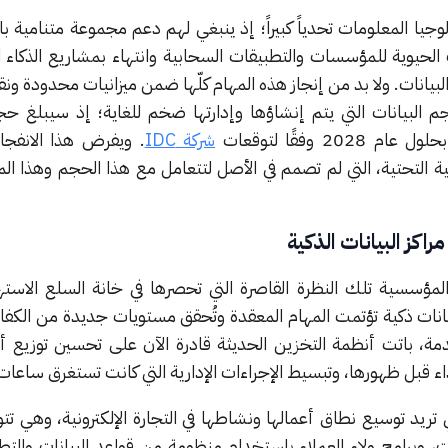
لوجيا المعلومات تحدياً كبيراً؛ إذ ينبغي لهم دعم مجموعة متنامية ب
نات الحيوية للمؤسسات والتطبيقات السحابية وانتهاء بمشاريع الذكاء
انات. ولا بد من إنجاز هذه المهام كلّها ضمن ميزانيات محدودة ون
م البيانات التي يتم إنشاؤها وإدارتها ضخم للغاية؛ إذ سيبلغ حجم
شركة IDC
. ويفرض هذا الانفجار
ية التحتية، التي لم تصمم في الأصل لتتعامل مع هذا الحجم وهذا ا
اكز البيانات الذكية
مؤسسية تلك النظرة القاصرة التي تحصرها في خانة السلع الاستهل
نات ذكية تؤتمت المهام المعقدة وتُحقق مستويات جديدة من الكفا
دمة، باتت أنظمة التخزين الحديثة قادرة الآن على تحسين توزيع أع
داء قبل ظهورها، وتبسيط الإجراءات الإدارية التي كانت تستغرق ساعات
 تريد توسيع نطاق أعمالها ونشاطها في التجارة الإلكترونية، وهي تت
ت، وبرامج ولاء العملاء باستخدام منظومة من قواعد البيانات والتط