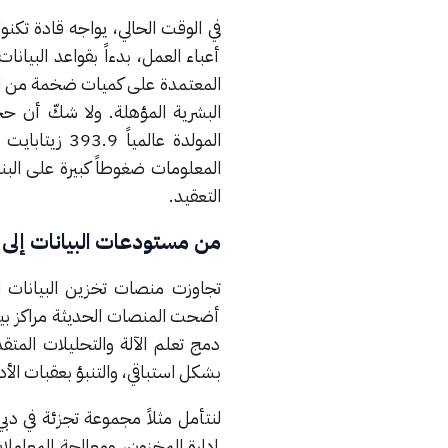
في الوقت الحالي، يواجه قادة تكنو
أعباء العمل، بدءاً بقواعد البيا
المعتمدة على كميات ضخمة من البي
البشرية المؤهلة. ولا شكّ أن حج
المولدة عالمياً 393.9 زيتابايت بحلول عام 2028 وفقًا لتوقعات
المعلومات ضغوطاً كبيرة على البن
التعقيد.
من مستودعات البيانات إلى مر
تجاوزت منصات تخزين البيانات ال
أضحت المنصات الحديثة مراكز بيا
دمج تعلم الآلة والتحليلات المتق
بشكل استباقي، والتنبؤ بعقبات الأ
لنتأمل مثلاً مجموعة تجزئة في دبي
إدارة المخزون، ومعالجة المعاملا