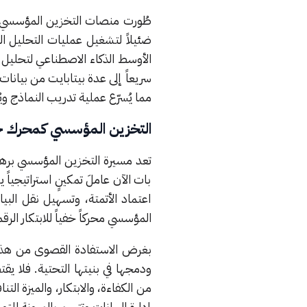
طُورت منصات التخزين المؤسسي الحد
ضئيلاً لتشغيل عمليات التحليل ا
الأوسط الذكاء الاصطناعي لتحليل ا
سريعاً إلى عدة بيتابايت من بيانات
مما يُسرّع عملية تدريب النماذج وي
التخزين المؤسسي كمحرك خفي
تعد مسيرة التخزين المؤسسي برهانا
بات الآن عاملَ تمكينٍ استراتيجيا
اعتماد الأتمتة، وتسهيل نقل البي
المؤسسي محركاً خفياً للابتكار الرق
بغرض الاستفادة القصوى من هذه ال
ودمجها في بنيتها التحتية. فلا ي
من الكفاءة، والابتكار، والميزة ا
إدارة البيانات وتتسم بالمرونة لل