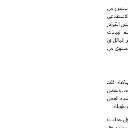
استمرار من
 الاصطناعي
قص الكوادر
 البيانات
 الهائل في
لمستوى من
اكية. فقد
ءة. وبفضل
باء العمل
 طويلة.
ولى عمليات
بيقات. وفي