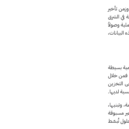
وزمن تأخير
 في الشرق
لية وصولاً
 البيانات،
دمية بسيطة
. فمن خلال
حى التخزين
فسية لديها.
، وتبنيها،
ير مسبوقة
لول تُبسّط