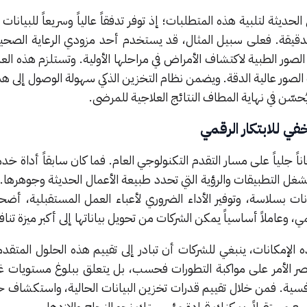
يثة لتلبية هذه المتطلبات؛ إذ توفر تدفقاً عالياً وسريعاً للبيانات 
لدقيقة. فعلى سبيل المثال، قد يستخدم أحد مزودي الرعاية الصحية
لصور الطبية لاكتشاف الأمراض في مراحلها الأولية. وتستلزم هذه العم
 الصور عالية الدقة. ويضمن نظام التخزين الذكي سهولة الوصول إلى هذه
ُحسّن في نهاية المطاف النتائج العلاجية للمرضى.
 للابتكار الرقمي
ً جلياً على مسار التقدم التكنولوجي العام. فما كان سابقاً أداة خ
ً يشغل التطبيقات والرؤية التي تحدد طبيعة الأعمال الحديثة وجوهرها
انات بسلاسة، وتوفير الأداء الضروري لأعباء العمل المستقبلية، أض
مي، وعاملاً أساسياً يمكن الشركات من تحويل بياناتها إلى أكبر ميزة تنا
إمكانات، ينبغي للشركات أن تبادر إلى تقييم هذه الحلول المتقدمة
قتصر الأمر على مواكبة التطورات فحسب، بل يتعلق ببلوغ مستويات غ
لتنافسية. فمن خلال تقييم قدرات تخزين البيانات الحالية، واستكشاف ح
توسع مستقبلاً، يمكنك قيادة مؤسستك نحو النجاح والازدهار.