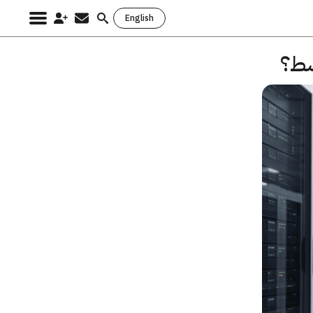
English
Search
for:
سط؟