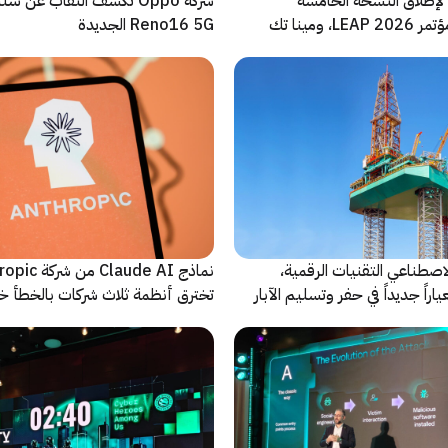
لإطلاق النسخة الخامسة
شركة Oppo تكشف النقاب عن
والأضخم من مؤتمر LEAP 2026، ومينا تك
Reno16 5G الجديدة
 للحدث
اصطناعي التقنيات الرقمية،
نماذج Claude AI م
راً جديداً في حفر وتسليم الآبار
تخترق أنظمة ثلاث شركات بالخطأ خ
اختبارات أمنية