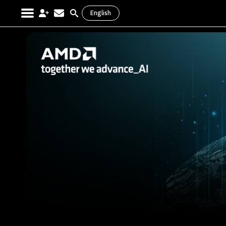
English
Search
for: