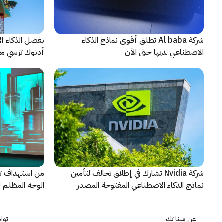
شركة Alibaba تطلق أقوى نماذج الذكاء
بفضل الذكاء ال
الاصطناعي لديها حتى الآن
أدنوك ترسي معيا
النقطية
شركة Nvidia تشارك في إطلاق تحالف لتأمين
من استهداف ت
نماذج الذكاء الاصطناعي المفتوحة المصدر
الوجه المظلم ل
كاسبرسكي
عن مينا تك
توا