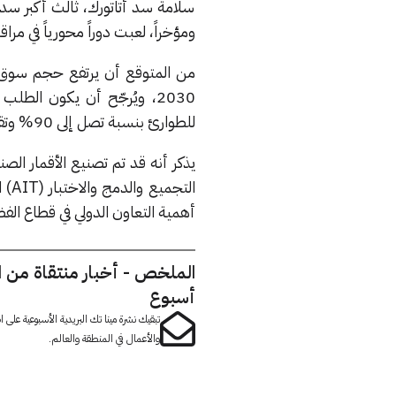
ومؤخراً، لعبت دوراً محورياً في مراقبة
من المتوقع أن يرتفع حجم سوق 
2030، ويُرجّح أن يكون الطلب الحكومي دافعاً مهماً للنمو، إذ يمكن لأنظمة
للطوارئ بنسبة تصل إلى 90% وتقليل تكاليف الصيانة التنبؤية لمشغلي البنية التحتية بنحو 30
يذكر أنه قد تم تصنيع الأقمار الص
التجميع والدمج والاختبار
(AIT)
ا
أهمية التعاون الدولي في قطاع الفض
الملخص - أخبار منتقاة من 
أسبوع
تبقيك نشرة مينا تك البريدية الأسبوعية على
والأعمال في المنطقة والعالم.