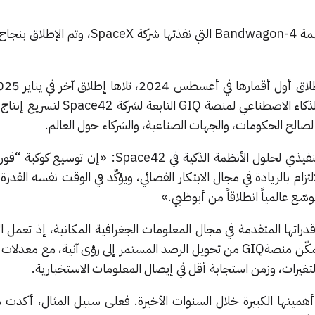
همة
Bandwagon-4
التي نفذتها شركة
SpaceX
، وتم الإطلاق بنجاح
الذكاء الاصطناعي لمنصة
GIQ
التابعة لشركة
Space42
لتسريع إنتاج
 لصالح الحكومات، والجهات الصناعية، والشركاء حول العالم.
يذي لحلول الأنظمة الذكية في
Space42
: «إن توسيع كوكبة “فور
ام بالريادة في مجال الابتكار الفضائي، ويؤكّد في الوقت نفسه القدرة
ّع عالمياً انطلاقاً من أبوظبي.»
دراتها المتقدمة في مجال المعلومات الجغرافية المكانية، إذ تعمل ال
GIQ
من تحويل الرصد المستمر إلى رؤى آنية، مع معدلات إ
تغيرات، وزمن استجابة أقل في إيصال المعلومات الاستخبارية.
أهميتها الكبيرة خلال السنوات الأخيرة. فعلى سبيل المثال، أكدت ه