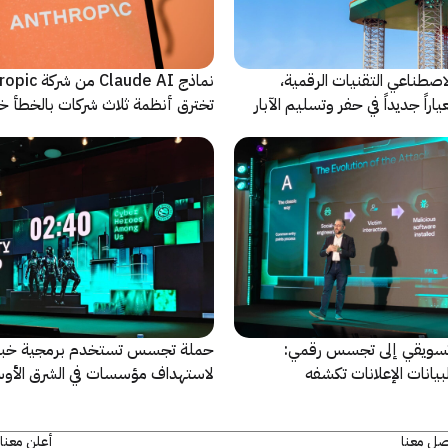
اصطناعي التقنيات الرقمية،
نماذج Claude AI م
راً جديداً في حفر وتسليم الآبار
تخترق أنظمة ثلاث شركات بالخطأ خ
اختبارات أمنية
سويقي إلى تجسس رقمي:
حملة تجسس تستخدم برمجية خبي
بيانات الإعلانات تكشفه
لاستهداف مؤسسات في الشرق الأو
وإفريقيا
صل معنا
أعلن معنا