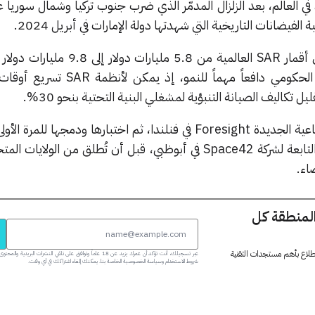
 الفيضانات التاريخية التي شهدتها دولة الإمارات في أبريل 2024.
أقمار
SAR
العالمية من 5.8 مليارات دولار إلى 8
SAR
تسريع أوقات 
.
%
ناعية الجديدة
Foresight
في فنلندا، ثم اختبارها ودمجها للمرة الأول
لتابعة لشركة
Space42
في أبوظبي، قبل أن تُطلق من الولايات المتحد
اء.
المنطقة كل
 اطلاع بأهم مستجدات التقنية
عبر تسجيلك، أنت تؤكد أن عمرك يزيد عن 18 عاماً وتوافق على تلقي النشرات البر
شروط الاستخدام وسياسة الخصوصية الخاصة بنا. يمكنك إلغاء اشتراكك في أي وقت.