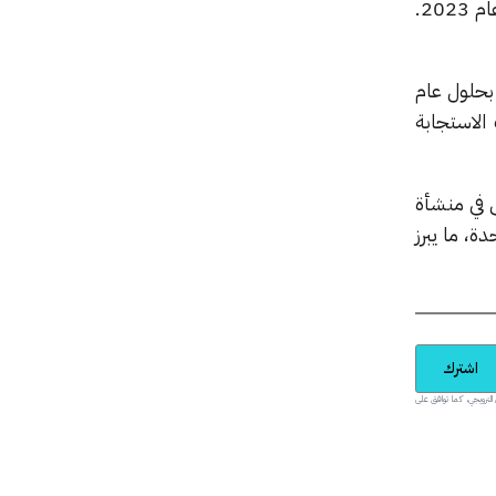
سلامة سد أتاتورك، ثالث أكبر سد في العالم، بعد الزلزال المدمّر الذي ضرب جنوب تركيا وشمال سوريا عام 2023.
9. مليارات دولار بحلول عام
الاستجابة
ى في منشأة
ة، ما يبرز
اشترك
يدية والمحتوى الترويجي، كما توافق على