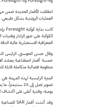
و
Foresight-4
و
Foresight-5
.
انطلقت الأقمار الجديدة ضمن م
العمليات الروتينية بشكل طبيعي.
كانت بداية كوكبة
Foresight
الكوكبة على صور الرادار وتقنيات 
الجغرافية الاستخبارية عالية الدقة
وقال حسن الحوسني، الرئيس التنف
خمسة أقمار اصطناعية يجسّد الالتز
منظومة فضائية متكاملة قابلة للتوس
الميزة الرئيسية لهذه المهمة هي ق
تصوير تصل إلى 25 سنتيمتراً، ما يمكّن منصة
يومية، وقدرة أعلى على اكتشاف ال
وقد أثبتت أقمار
SAR
الصناعية 