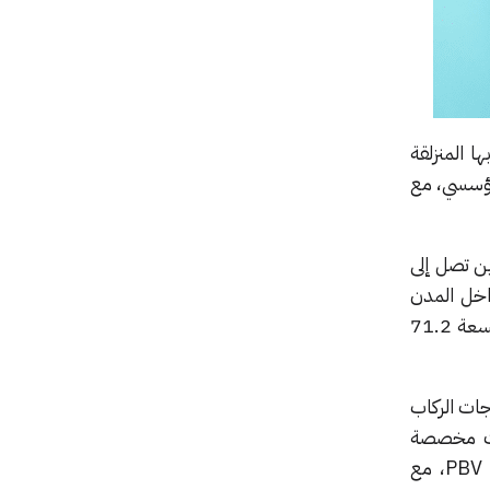
ابها المنزلقة
مؤسسي، مع
زين تصل إلى
اخل المدن
وتشغيل أساطيل الخدمات. كما تتوفر بخيارات بطاريات متعددة، بما في ذلك بطارية طويلة المدى بسعة 71.2
جات الركاب
ت مخصصة
لدخول الكراسي المتحركة. بينما تأتي PV5 Drop Side لتجسّد المرونة التجارية التي تتمتع بها فئة PBV، مع