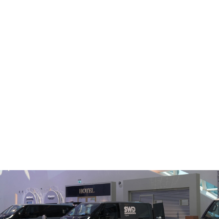
تكنولوجيا
أعمال
قادة
فيديو
المجلة
اختيار المحررين
كيا تُطلق سيارة PV5 كأول طراز ضمن فئة PBV في 