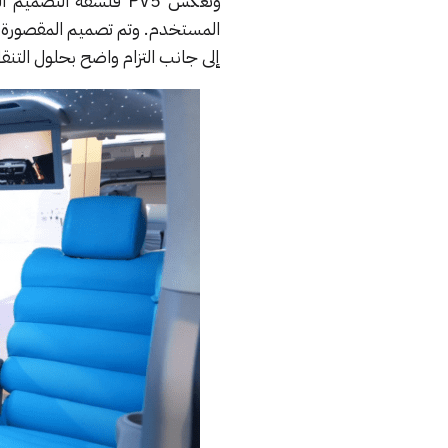
وتعكس PV5 فلسفة الت
المستخدم. وتم تصميم المقصورة 
إلى جانب التزام واضح بحلول التن