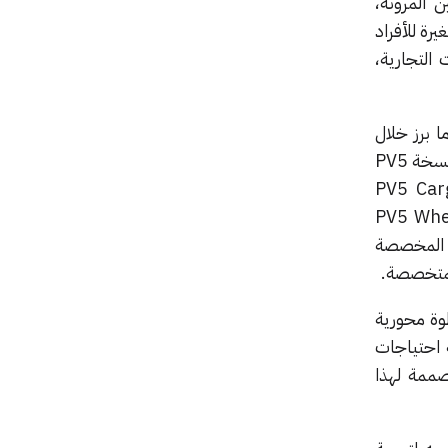
ين المرونة،
 لتلبية الاحتياجات المتغيرة للأفراد
التجارية،
وهو ما برز خلال
الإطلاق الإقليمي في دبي عبر استعراض ستة تطبيقات رئيسية للمركبة الجديدة. وتشمل هذه التطبيقات نسخة PV5
 للنقل الشخصي وخدمات التنقل التشاركي والنقل المؤسسي، ونسخة PV5 Cargo
لشركات الصغيرة والمتوسطة، إضافة إلى PV5 Wheelchair
Accessible Vehicle (W) المصممة لتعزيز التنقل الشامل لذوي الهمم، وPV5 Prime Edition المخصصة
 كيا الشرق الأوسط وإفريقيا، إن PV5 تمثل خطوة محورية
ة احتياجات
صممة لهذا