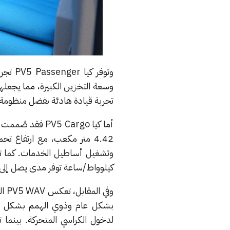
وتوفر 
وسعة التخزين الكبيرة، مما يجعل
تجربة قيادة هادئة بفضل منظومة ا
أما كيا  Cargo
4.42 متر مكعب، مع ارتفاع
كيلوواط/ساعة توفر مدى يصل إلى 524 كيلومتراً وفق معيار NEDC حسب المواصفات المختار
وفي المقابل، تعكس PV5 WAV التزام كيا بتوفير حلول تنقل شاملة، إذ تم تجهيزها خصيصاً
بشكل عام وذوي الهمم بشكل