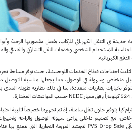
كيا PV5 Passenger تجربة جديدة في التنقل الكهربائي للركاب، بفضل مقصورتها الرحبة وأبو
ها مناسبة للاستخدام الشخصي وخدمات النقل التشاركي والفندقي وال
لدفع الكهربائية.
PV5 فقد صُممت لتلبية احتياجات قطاع الخدمات اللوجستية، حيث توفر مساحة تخ
 تحميل منخفض وسهولة في الوصول، مما يجعلها مناسبة للتوصيل د
ة.
لتلبية احتيا
 خاص،
مع تصميم داخلي يراعي سهولة الوصول والراحة و
تجهيزا