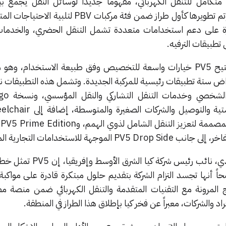
مصممة كحل متكامل للتنقل الكهربائي، مفهوماً جديداً لوسائل النقل يجمع ب
والعملية، وتقنيات الجيل القادم. وتم تطويرها كأول طراز ضمن فئة مركبات PBV
رة على دعم استخدامات متعددة تشمل التنقل الحضري، والخدمات 
 تطبيقات الترفيه.
وبفضل بنيتها المعمارية المرنة، تتيح PV5 خيارات واسعة للتخصيص وفق طبيعة الاستخدام، 
Passenger المخصصة
الموجهة لقطاع الخدمات اللوجستية والتوصيل وا
AV
 للاستخدامات التجارية المتخصصة.
وفي هذا السياق، قال أحمد سدودي، نائب رئيس شركة
حاً أنها تجسد التزام الشركة بتقديم حلول مبتكرة قادرة على مواكب
ج المرونة مع التقنيات المتقدمة والتنقل الكهربائي ضمن منصة م
اد والشركات، معبراً عن فخر كيا بإطلاق هذا الطراز في المنطقة.