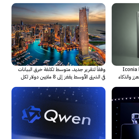
شف عن أجهزة Iconia Duo
وفقاً لتقرير جديد، متوسط تكلفة خرق البيانات
زز والذكاء
في الشرق الأوسط يقفز إلى 8 ملايين دولار لكل
حادثة