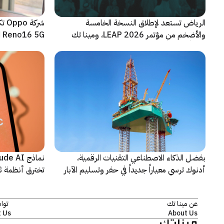
الرياض تستعد لإطلاق النسخة الخامسة
شرك
والأضخم من مؤتمر LEAP 2026، ومينا تك
Reno16 5G الجديدة
شريكاً إعلامياً للحدث
بفضل الذكاء الاصطناعي التقنيات الرقمية،
أدنوك ترسي معياراً جديداً في حفر وتسليم الآبار
تخترق أنظمة ث
النقطية
اختبارات أمنية
عن مينا تك
توا
 Us
About Us