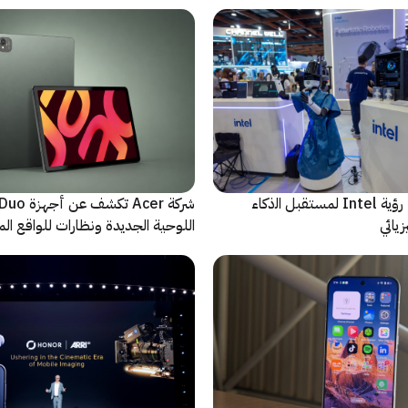
ﻣا بعد الشاشة: رؤية Intel لمستقبل اﻟذﻛﺎء
شركة Acer تك
يائي
اللوحية الجديدة ونظارات للواقع المع
الاصطناعي