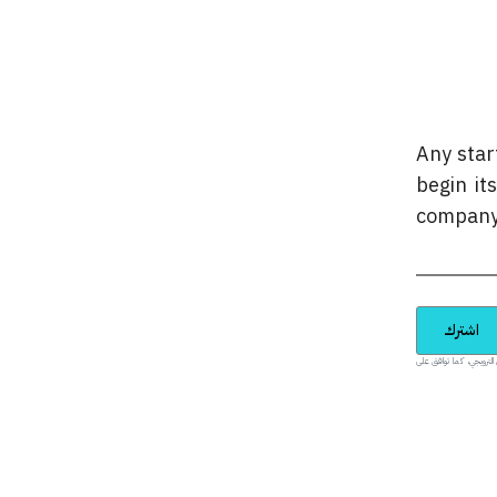
Any star
begin it
company’
اشترك
يدية والمحتوى الترويجي، كما توافق على