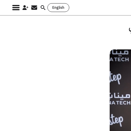
English
Search
for: