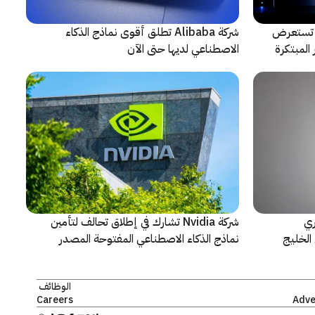
لتعاون مع ARRI، شركة HONOR تستعرض
شركة Alibaba تطلق أقوى نماذج الذكاء
المبتكرة
الاصطناعي لديها حتى الآن
ري
شركة Nvidia تشارك في إطلاق تحالف لتأمين
الخليج
نماذج الذكاء الاصطناعي المفتوحة المصدر
الوظائف
Careers
Adve