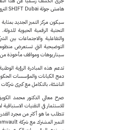
هامش جولة SHIFT Dubai الترويجية التي نظمتها شركة Commvault في متحف المستقبل بدبي.
سيكون مركز التميز الجديد بمثابة
التحتية الرقمية الحيوية للدولة. 
والتفاعلية والاجتماعات بين 
سيناريوهات ومواقف مأخوذة من ا
تدعم هذه المبادرة الرؤية الوطني
دمج الكيانات والمؤسسات الحكومية
الناشئة، بالتكامل مع كبرى شركات
صرح معالي الدكتور محمد الكويتي،
للاستثمار في التقنيات الاستباقي
تتطلب ما هو أكثر من مجرد القدرة ع
مستوى المؤسسات الكبرى وتوفير 