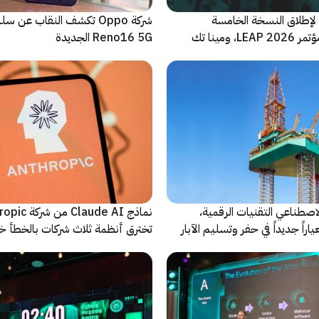
لإطلاق النسخة الخامسة
شركة Oppo تكشف النقاب عن
والأضخم من مؤتمر LEAP 2026، ومينا تك
Reno16 5G الجديدة
 للحدث
اصطناعي التقنيات الرقمية،
نماذج Claude AI م
راً جديداً في حفر وتسليم الآبار
تخترق أنظمة ثلاث شركات بالخطأ خ
اختبارات أمنية