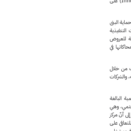
جرى الكشف رسمياً عن هذا التعاون وإطلاق مركز تميز للابتكار (Innovation Centre of Excellence) على
ماية البنى
 التنفيذية
ة للعروض
انية ومحاكاتها في
ك من خلال
 والشركات
ة البالغة
 حتمي، وهي
ى أنّ مركز
رة للتعافي على
ية ومشغلي