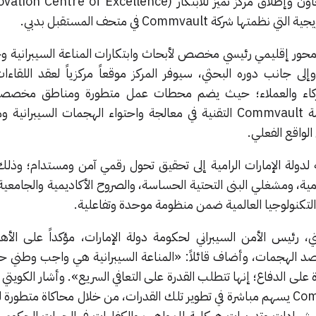
 محور إقليمي رئيسي مخصص لأبحاث وابتكارات المناعة السيبرانية وح
وإلى جانب دوره البحثي، سيوفر المركز موقعاً مركزياً لعقد اللقاءات
الشركاء والعملاء؛ حيث يضم محطات عمل متطورة ومناطق مخصص
التوضيحية التي تستعرض منظومة Commvault التقنية في معالجة واحتواء الهجمات السيبر
لواقع الفعلي.
ة لدولة الإمارات الرامية إلى تحقيق تحول رقمي آمن ومستدام؛ وذل
، ومشغلي البنى التحتية الحساسة، والصروح الأكاديمية والجامعية،
 التكنولوجيا العالمية ضمن منظومة موحدة وتفاعلية.
 رئيس الأمن السيبراني لحكومة دولة الإمارات، مؤكداً على الأهمي
ة لصد الهجمات، وأضاف قائلاً: «المناعة السيبرانية هي واجب وطني
لى الدفاع؛ إنها تتطلب القدرة على التعافي السريع». وأشار الكويتي إل
التميز المشترك مع شركة Commvault يسهم مباشرة في تطوير تلك القدرات، من خلال محاكاة متطو
شهادات وتدريبات هيكلية للمواهب والكفاءات في الجهات الحكوم