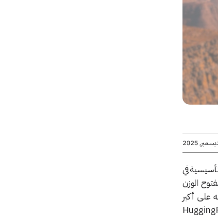
نماذج التأسيسية في
 العربي الكبير مفتوح الوزن
مُعامل متغيّر، وتدريبه على أكبر
شأ حتى اليوم. وسيكون «جيس 2» متاحاً للتنزيل عبر صفحة HuggingFace