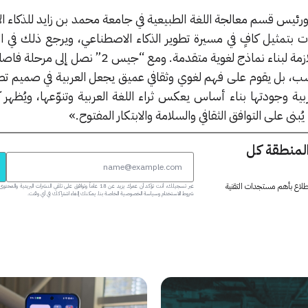
رئيس قسم معالجة اللغة الطبيعية في جامعة محمد بن زايد للذكاء ا
وات بتمثيل كافٍ في مسيرة تطوير الذكاء الاصطناعي، ويرجع ذلك في 
محدودية البيانات عالية الجودة اللازمة لبناء نماذج لغوية متقدمة. ومع “جي
ب، بل يقوم على فهم لغوي وثقافي عميق يجعل العربية في صميم تص
عربية وجودتها بناء أساس يعكس ثراء اللغة العربية وتنوّعها، ويُظه
بنى على التوافق الثقافي والسلامة والابتكار المفتوح.»
المنطقة كل
 اطلاع بأهم مستجدات التقنية
عبر تسجيلك، أنت تؤكد أن عمرك يزيد عن 18 عاماً وتوافق على تلقي النشرات البر
شروط الاستخدام وسياسة الخصوصية الخاصة بنا. يمكنك إلغاء اشتراكك في أي وقت.