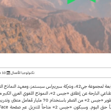
تكنولوجيا الأعمال
10 ديسمبر, 2025
أعلنت كلٌّ من شركة إنسيبشن التابعة لمجموعة جي42، وشركة سيريبراس سيستمز، ومعهد ال
جامعة محمد بن زايد للذكاء الاصطناعي البارحة عن إطلاق «جيس 2»، النموذج اللغوي
الأكثر تقدّماً في العالم. وقد جرى تطوير «جيس 2» من الصفر باستخدام 70 مليار 
وأغنى قاعدة بيانات عربية المن