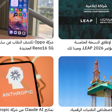
لإطلاق النسخة الخامسة
شركة Oppo تكشف النقاب عن
والأضخم من مؤتمر LEAP 2026، ومينا تك
Reno16 5G الجديدة
 للحدث
اصطناعي التقنيات الرقمية،
نماذج Claude AI م