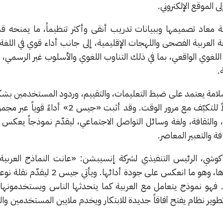
 الموقع الإلكتروني.
ماً بهيكلية معاد تصميمها وببيانات تدريب أنقى وأكثر تنظيماً، ما يمنحه
ة العربية الفصحى واللهجات الإقليمية، إلى جانب أداء قوي في اللغة ا
لغوي الواقعي، بما في ذلك التناوب اللغوي والأسلوب غير الرسمي، 
.
للسلامة يعتمد على ضبط التعليمات، والتقييم، وردود المستخدمين ب
لضمان بقاء النموذج موثوقاً وقابلاً للتكيّف مع مرور الوقت. وقد أثبت «
الثقافة، ولغة وسائل التواصل الاجتماعي، ليقدّم نموذجاً يعكس ال
فة والتعبير المعاصر.
كوشي، الرئيس التنفيذي لشركة إنسيبشن: «عانت النماذج العربية 
محدودية البيانات وتشتت مصادرها، وهو ما انعكس على جودة أدائ
 فهو نموذج يتعامل مع العربية كما يتحدثها الناس ويستخدمونها 
طوير نظام يفتح آفاقاً جديدة للابتكار ويخدم ملايين المستخدمين وا