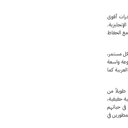
 قدرات أقوى
لإنجليزية.
مع الحفاظ
شكل مستمر،
جيس 2» أداءً قوياً عبر مجموعة واسعة
عربية كما
طويلاً من
ها. ويأتي جيس 2 ليقدّم نقلة نوعية حقيقية،
في حياتهم
لمطورين في