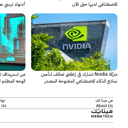
الاصطناعي لديها حتى الآن
أدنوك ترسي معيا
النقطية
شركة Nvidia تشارك في إطلاق تحالف لتأمين
من استهداف ت
نماذج الذكاء الاصطناعي المفتوحة المصدر
الوجه المظلم ل
كاسبرسكي
عن مينا تك
توا
 Us
About Us