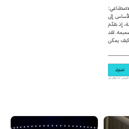
لاصطناعي:
الأساس إلى
س 2” نصل إلى مرحلة فاصلة، إذ نقدّم
ميمه. لقد
ر كيف يمكن
اشترك
يدية والمحتوى الترويجي، كما توافق على