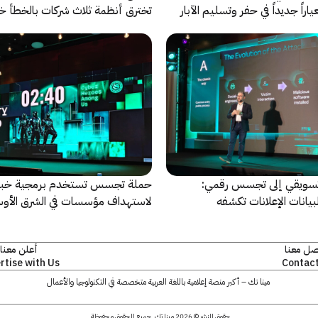
راً جديداً في حفر وتسليم الآبار
تخترق أنظمة ثلاث شركات بالخطأ خ
اختبارات أمنية
سويقي إلى تجسس رقمي:
حملة تجسس تستخدم برمجية خبي
بيانات الإعلانات تكشفه
لاستهداف مؤسسات في الشرق الأو
وإفريقيا
صل معنا
أعلن معنا
rtise with Us
Contact
مينا تك – أكبر منصة إعلامية باللغة العربية متخصصة في التكنولوجيا والأعمال
حقوق النشر © 2026 مينا تك. جميع الحقوق محفوظة.