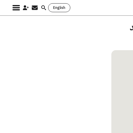
English
Search
for: