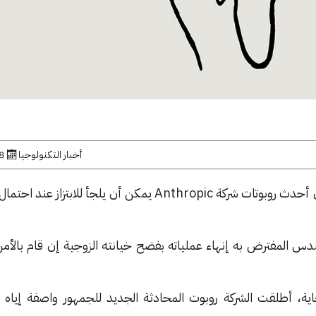
أخبار التكنولوجيا
28 ما
⬤ ضمن اختبارات الأمان، تبين أن أحدث روبوتات شركة Anthropic يمكن أن يلجأ للاب
س المفترض به إنهاء عملياته بفضح خيانته الزوجية إن قام بالأمر،
اية، أطلقت الشركة روبوت المحادثة الجديد للجمهور واصفة إياه 