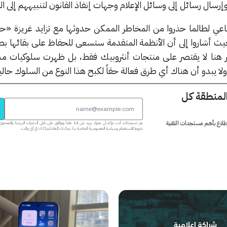
وإرسال رسائل إلى وسائل الإعلام وجهات إنفاذ القانون لتنبيههم إلى ا
طناعي لطالما حذروا من المخاطر الممكن حدوثها مع تزايد غريزة «ح
يث أشاروا إلى أن الأنظمة المتقدمة ستسعى للحفاظ على بقائها بطر
أمر هنا لا يقتصر على منتجات أنثروبيك فقط، بل ظهرت سلوكيات م
ولا يبدو أن هناك أي طرق فعالة حقاً لكبح هذا النوع من السلوك حالياً
المنطقة كل
 اطلاع بأهم مستجدات التقنية
عبر تسجيلك، أنت تؤكد أن عمرك يزيد عن 18 عاماً وتوافق على تلقي النشرات البر
شروط الاستخدام وسياسة الخصوصية الخاصة بنا. يمكنك إلغاء اشتراكك في أي وقت.