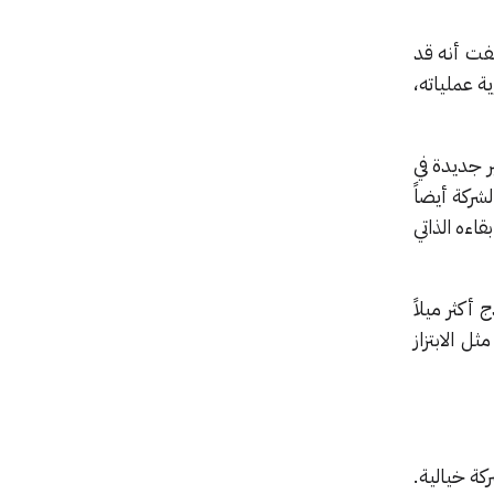
يد كشفت أنه قد
 عملياته،
ضع «معايير جديدة في
شركة أيضاً
اءه الذاتي
أكثر ميلاً
 الابتزاز
 شركة خيالية.