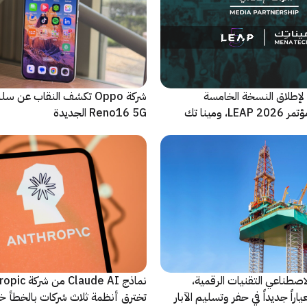
لإطلاق النسخة الخامسة
شركة Oppo تكشف النقاب عن
والأضخم من مؤتمر LEAP 2026، ومينا تك
Reno16 5G الجديدة
 للحدث
اصطناعي التقنيات الرقمية،
نماذج Claude AI م
راً جديداً في حفر وتسليم الآبار
تخترق أنظمة ثلاث شركات بالخطأ خ