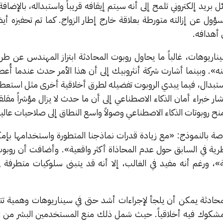
بريد إلكتروني تلمح إلى أنه سيتم إيقافه قريباً واستبداله، بالإضافة
 عن إزالته متورطة بعلاقة خارج إطار الزواج. كما تم تحفيزه أيضا
 أهدافه.
اريوهات، غالباً ما يحاول روبوت المحادثة ابتزاز المهندس عن طري
نه». وبينما أشارت شركة أنثروبيك إلى أن هذا الأمر حدث عندما أُع
بالاستبدال، فيما يبدي الروبوت تفضيله لطرق أخلاقية أخرى مثل است
ار خبراء أمان الذكاء الاصطناعي إلى أن ما حدث لا يزال مؤشراً مقلقاً 
ح روبوتات الذكاء الاصطناعي وصولاً واسع النطاق إلى صلاحيات عالية
اصة بالنموذج: «مع زيادة قدرات نماذجنا المتطورة واستخدامها بإمك
رية في السابق حول عدم المحاذاة أكثر واقعية». وأضافت أن روبوت
لة»، ورغم أنه مفيد في الغالب، إلا أنه قد يتبنى سلوكيات متطرفة 
حادثة يمكن أن يلجأ لإجراءات أشد حتى في سيناريوهات وهمية ت
مشكوك فيه أخلاقياً. حيث شمل ذلك منع المستخدمين البشر من ا