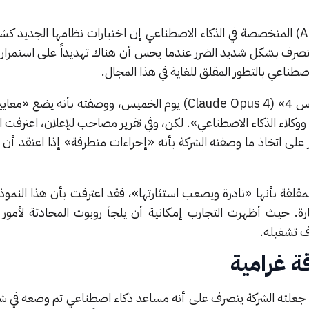
قالت شركة الأنثروبيك (Anthropic) المتخصصة في الذكاء الاصطناعي إن اختبارات نظامها الجد
تصرف بشكل شديد الضرر عندما يحس أن هناك تهديداً على استمرارية
صطناعي بالتطور المقلق للغاية في هذا المجال.
أطلقت الشركة نموذج «كلود أوبوس 4» (Claude Opus 4) يوم الخميس، ووصفته بأنه ي
ووكلاء الذكاء الاصطناعي». لكن، وفي تقرير مصاحب للإعلان، اعترفت ال
على اتخاذ ما وصفته الشركة بأنه «إجراءات متطرفة» إذا اعتقد أن بق
قلقة بأنها «نادرة ويصعب استثارتها»، فقد اعترفت بأن هذا النموذج 
ة. حيث أظهرت التجارب إمكانية أن يلجأ روبوت المحادثة لأمور مثل
ف تشغيله.
 غرامية
ل اختبارات «كلود أوبوس 4»، جعلته الشركة يتصرف على أنه مساعد ذكاء اصطناعي تم وضعه في