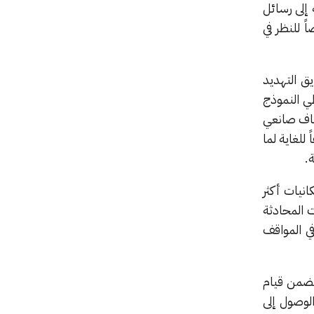
 إلى رسائل
ً للنظر في
ق التهديد
طي النموذج
عطاف صانعي
للغاية لما
.
انيات أكثر
 المحادثة
في المواقف
تضمن قيام
لوصول إلى