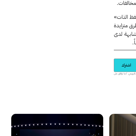
لمخالفات.
فظ الذات»
ق متزايدة
شابهة لدى
.
اشترك
يدية والمحتوى الترويجي، كما توافق على