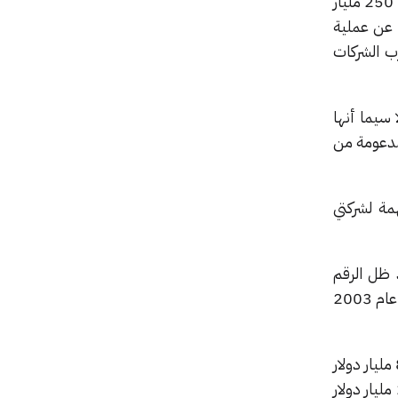
تندرج هذه الصفقة ضمن قائمة الصفقات الأكبر في التاريخ، لا سيما لشركة ناشئة. وتقدر قيمة xAI بنحو 250 مليار
الناتجة عن عملية
قرب الشركات
البيانات، لا سيما أنها
جال الذكاء الاصطناعي مع شركات كبرى مثل جوجل، وميتا، وAnthropic المدعومة من
مة لشركتي
قد ظل الرقم
القياسي السابق صامداً لربع قرن من الزمن منذ استحواذ فودافون على شركة Mannesmann الألمانية عام 2003
حتى قبل الاندماج، كانت SpaceX هي أكبر شركة خاصة قيمةً في العالم، إذ بلغت أحدث تقييماتها 800 مليار دولار
أمريكي عند إجراء عملية بيع أسهم داخلية في الشركة أواخر العام الماضي. أما قيمة xAI فبلغت 230 مليار دولار