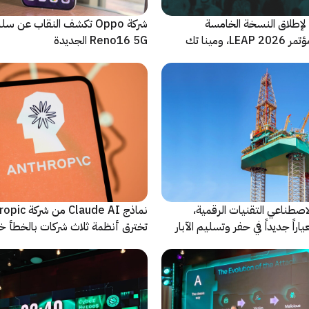
لإطلاق النسخة الخامسة
شركة Oppo تكشف النقاب عن
والأضخم من مؤتمر LEAP 2026، ومينا تك
Reno16 5G الجديدة
 للحدث
اصطناعي التقنيات الرقمية،
نماذج Claude AI م
راً جديداً في حفر وتسليم الآبار
تخترق أنظمة ثلاث شركات بالخطأ خ
اختبارات أمنية