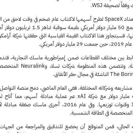
قاً لصحيفة WSJ.
يأتي هذا الاندماج بالتزامن مع استعداد SpaceX لطرح أسهمها لاكتتاب عام ضخم في وقت لاحق
وتستهدف الشركة بهذه الخطوة جمع 50 مليار دولار أمريكي بقيمة سو
ا، فسيتجاوز هذا الاكتتاب القيمة القياسية التي حققتها شركة أرامك
ر أمريكي.
روابط بين مختلف القطاعات ضمن إمبراطورية ماسك التجارية، فت
منظومة واحدة متكاملة ومتعاونة. وتتضمن هذه الم
اريعه وشركاته المختلفة. ففي العام الماضي، دمج منصة التواصل 
X التي استحوذ عليها مقابل 44 مليار دولار مع شركة xAI عبر عملية مبادلة أسهم، 
الاصطناعي الوصول إلى بيانات X وقنوات توزيعها. وفي عام 2016، أجرى ماسك
قت الحالي، فمن المتوقع أن يخضع للتدقيق والمراجعة من الجهات 