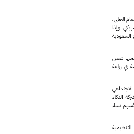
 من العام الحالي،
قية تناهز 1.5 تريليون دولار أمريكي. وإذا
و السعودية
دمجها ضمن
نظومة شركات تسلا، وNeuralink المتخصصة في زراعة
الاجتماعي
مما أتاح لشركة الذكاء
 صفقة مبادلة لأسهم تسلا
التنظيمية