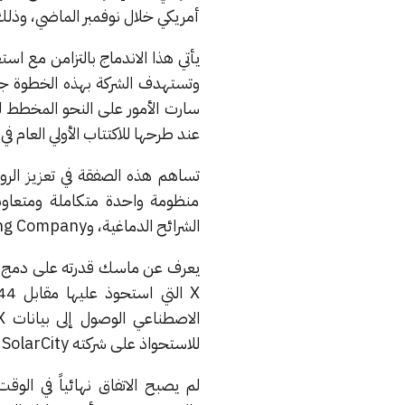
أمريكي خلال نوفمبر الماضي، وذلك وف
سارت الأمور على النحو المخطط له
عند طرحها للاكتتاب الأولي العام في عام 2019، حين جمعت 29 مليار دولا
تساهم هذه الصفقة في تعزيز ال
الشرائح الدماغية، وThe Boring Company الناشئة في مجال حفر الأنفاق.
يعرف عن ماسك قدرته على دمج مش
للاستحواذ على شركته SolarCity المتخصصة في الطاقة الشمسية.
لم يصبح الاتفاق نهائياً في الو