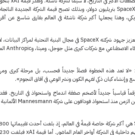
دولار أمريكي، في حين تقدر قيمة SpaceX بتريليون دولار، وبذلك تصبح قيمة الشركة الجديدة 
ن دولار أمريكي، وهذا يجعلها أكبر شركة ناشئة في العالم بفارق شاسع عن أ
يرمي ماسك بهذا الاستحواذ إلى تعزيز جهود شركته SpaceX في مجال البنية التحتية لمراكز 
تخوض منافسة كبيرة في م
: «لا تعد هذه الخطوة فصلاً جديداً فحسب، بل مرحلة كبرى ومه
ه الصفقة رقماً قياسياً جديداً لأضخم صفقة اندماج واستحواذ في التاريخ. ف