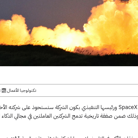
تكنولوجيا الأعمال
3 فب
صرّح إيلون ماسك مؤسس شركة SpaceX ورئيسها التنفيذي بكون الشركة ستستحوذ على شركته
مجال الذكاء الاصطناعي xAI، وذلك ضمن صفقة تاريخية تدمج الشركتين العاملتين في مجالي الذ