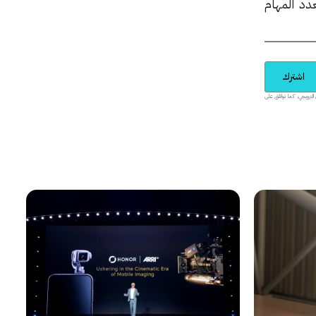
دد المهام
اشترك
يدية والمحتوى الترويجي، كما توافق على