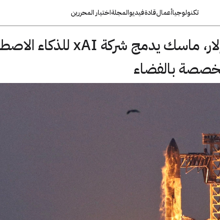
تكنولوجيا
أعمال
قادة
فيديو
المجلة
اختيار المحررين
مقابل 250 مليار دولار، ماسك يدمج شركة xAI ل