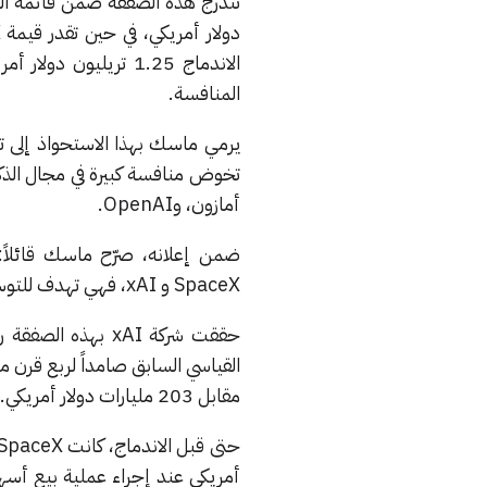
الاندماج 1.25 تريليو
المنافسة.
أمازون، وOpenAI.
ضمن إعلانه، صرّح ماسك قائلاً
SpaceX و xAI، فهي تهدف للتوسع وإنشاء كيان ذكي لفهم الكون ونشر الوعي في آفاق النجوم».
حققت شركة xAI بهذ
مقابل 203 مليارات دولار أمريكي.