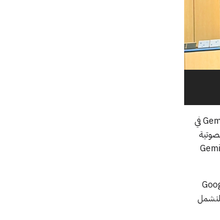
، وهو نموذج جديد متعدد الوسائط يجمع بين قدرات Gemini في
لصوتية
، يمكن للمستخدمين إنشاء فيديوهات عالية الجودة تستند إلى فهم Gemini
العائلة تحت اسم Gemini Omni Flash عبر تطبيق Gemini وGoogle
اً لتشمل