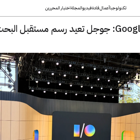
تكنولوجيا
أعمال
قادة
فيديو
المجلة
اختيار المحررين
مؤتمر Google I/O 2026: جوجل تعيد رسم مستقبل البح