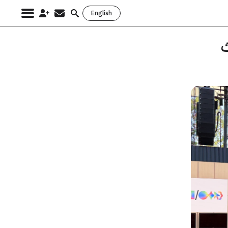
English
Search
for:
ث