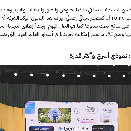
ة من المدخلات، بما في ذلك النصوص والصور والملفات والفيديوهات، 
إمكانية الاستفادة من علامات تبويب Chrome كمصدر سياقي إضافي. ورغم هذا التحول، تؤكد الشركة أن
نتائج بحث متنوعة كما هو الحال اليوم. ويبدأ إطلاق التجربة الجد
جميع البلدان واللغات التي يتوفر فيها وضع AI، ما يعني إمكانية تجربتها في أسواق العالم العربي الت