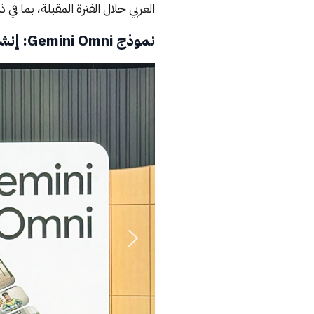
العربي خلال الفترة المقبلة، بما في ذلك نماذج Gemini الجديدة وتجربة البحث الم
نموذج Gemini Omni: إنشاء الفيديو من أي نوع من المدخلات