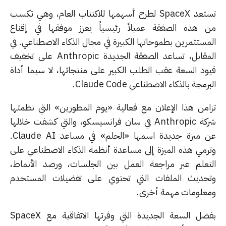
تستعد SpaceX لطرح أسهمها للاكتتاب العام، وهي تكسب
 هذه الصفقة عميلاً رئيسياً يعزز موفقها في إقناع
مستثمرين بطموحاتها الكبيرة في مجال الذكاء الاصطناعي. في
المقابل، تساعد الصفقة الجديدة Anthropic على تخفيف
ود السعة عقب الطلب الكبير على منتجاتها، لا سيما أداة
مجة بالذكاء الاصطناعي Claude Code.
امن هذا الإعلان مع فعالية «يوم المطورين» التي نظمتها
شركة Anthropic في سان فرانسيسكو، والتي كشفت خلالها
عن ميزة جديدة اسمها «الحلم» في مساعد Claude AI.
رمي هذه الميزة إلى مساعدة أنظمة الذكاء الاصطناعي على
تعلم عبر مراجعة العمل بين الجلسات، ورصد الأنماط،
حديث الملفات التي تحتوي على تفضيلات المستخدم
علومات مهمة أخرى.
بفضل السعة الجديدة التي وفرتها الاتفاقية مع SpaceX