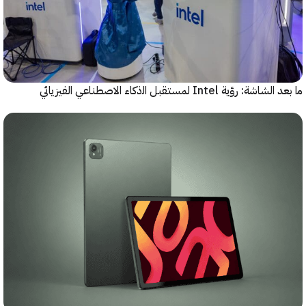
رؤية Intel لمستقبل اﻟذﻛﺎء الاصطناعي الفيزيائي