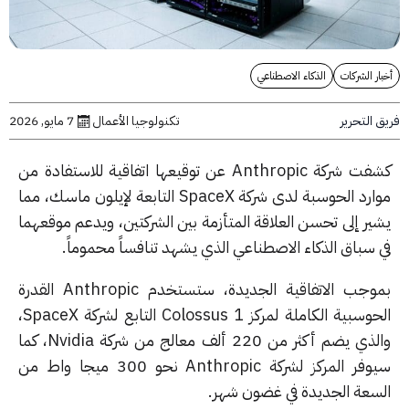
ر الشركات
الذكاء الاصطناعي
التحرير
تكنولوجيا الأعمال
7 مايو, 2026
كشفت شركة Anthropic عن توقيعها اتفاقية للاستفادة من
موارد الحوسبة لدى شركة SpaceX التابعة لإيلون ماسك، مما
ير إلى تحسن العلاقة المتأزمة بين الشركتين، ويدعم موقعهما
 سباق الذكاء الاصطناعي الذي يشهد تنافساً محموماً.
بموجب الاتفاقية الجديدة، ستستخدم Anthropic القدرة
الحوسبية الكاملة لمركز Colossus 1 التابع لشركة SpaceX،
والذي يضم أكثر من 220 ألف معالج من شركة Nvidia، كما
سيوفر المركز لشركة Anthropic نحو 300 ميجا واط من
سعة الجديدة في غضون شهر.