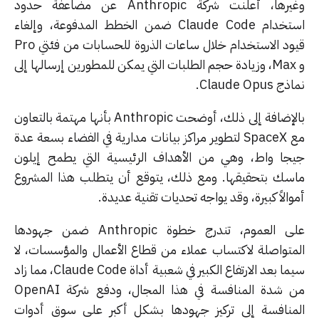
وغيرها، أعلنت شركة Anthropic عن مضاعفة حدود
استخدام Claude Code ضمن الخطط المدفوعة، وإلغاء
قيود الاستخدام خلال ساعات الذروة للحسابات من فئتي Pro
و Max، وزيادة حجم الطلبات التي يمكن للمطورين إرسالها إلى
Claude Opus.
بالإضافة إلى ذلك، أوضحت Anthropic بأنها مهتمة بالتعاون
مع SpaceX لتطوير مراكز بيانات مدارية في الفضاء بسعة عدة
جا واط، وهي من الأهداف الرئيسية التي يطمح إيلون
سك بتحقيقها. ومع ذلك، يتوقع أن يتطلب هذا المشروع
الاً كبيرة، وقد يواجه تحديات تقنية عديدة.
على العموم، تندرج خطوة Anthropic ضمن جهودها
متواصلة لاكتساب عملاء من قطاع الأعمال والمؤسسات، لا
سيما بعد الارتفاع الكبير في شعبية أداة Claude Code، مما زاد
من شدة المنافسة في هذا المجال، ودفع شركة OpenAI
منافسة إلى تركيز جهودها بشكل أكبر على سوق أدوات