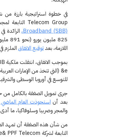
Telecom Group التابعة لمجموعة e& الإماراتية عن
Broadband (SBB)،
الرائدة في
825 مليون يورو (نحو 891 مليون دولار أمريكي). وقد جاءت
اللازمة، بعد
توقيع الاتفاق
الملزم في 
للتوسع في أوروبا الوسطى والشرقية
بعد أن
استحوذت العام الماضي على حصة مس
والمجر وصربيا وسلوفاكيا، ما أدى إلى تأسيس شركة