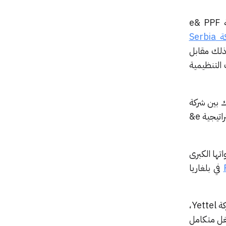
في خطوة استراتيجية بارزة من شأنها أن تعيد رسم ملامح سوق الاتصالات في صربيا، أعلنت شركة e& PPF
إتمام عملية الاستحواذ الكاملة على شركة Serbia
وذلك مقابل
التنظيمية
لكيان الجديد المشترك بين شركة
e& (التي تتخذ من الإمارات العربية المتحدة مقراً لها) ومجموعة PPF التشيكية، والذي يُعد جزءاً من استراتيجية e&
يها e& PPF Telecom، في أولى خطواتها الكبرى
في بلغاريا
من شأن هذه الصفقة أن تمهد الطريق لدمج SBB، التي تضم أكثر من 700 ألف مشترك نشط، مع شركة Yettel،
ء مشغل متكامل