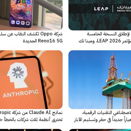
لإطلاق النسخة الخامسة
شركة Oppo تكشف النقاب عن
والأضخم من مؤتمر LEAP 2026، ومينا تك
Reno16 5G الجديدة
 للحدث
اصطناعي التقنيات الرقمية،
نماذج Claude AI م
راً جديداً في حفر وتسليم الآبار
تخترق أنظمة ثلاث شركات بالخطأ خ
اختبارات أمنية