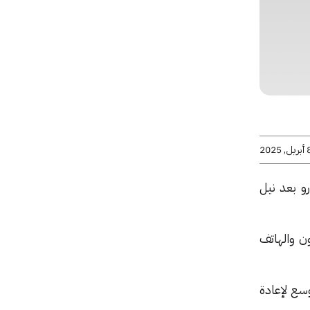
يل, 2025
 شركة SBB الصربية مقابل 825 مليون يورو بعد نيل
لفزيون والهاتف
 أوسع لإعادة