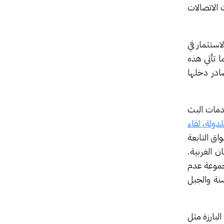
الاتصالات
استثمار في
 تأتي هذه
ع مصادر دخلها
اء SBB، فيما تم استبعاد خدمات البث
Telekom S المملوكة للدولة، لقاء
لى الأسواق التابعة
ة البلقان الغربية.
دولار). وقد أكدت المجموعة عدم
سنة والجبل
ة البارزة مثل