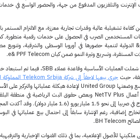
الإنترنت والتلفزيون المدفوع من جهة، والحضور الواسع في خدمات 
كفاءة تشغيلية عالية وقدرات تجارية معززة، مع الالتزام المستمر بال
لعات المستخدمين الصرب في الحصول على خدمات رقمية متطورة. كما
الخطوة منسجمة مع تطلعات e& الدولية لتنمية حضورها في أوروبا الوسطى والشرقية، وتنوي
تقرة، وتسريع وتيرة النمو ضمن كيان e& PPF Telecom.
الجدير بالذكر أن صفقة الاستحواذ شملت العمليات الأساسية وقاعدة عمل
جرى بيعها لاحقاً إلى شركة rbija
، ضمن خطة أوسع وضعتها United Group لإعادة هيكلة عملياتها والتركيز ع
للاتحاد الأوروبي. وشمل ذلك بيع أعمال NetTV Plus وبعض حقوق البث الرياضية في منطق
ليصل إجمالي قيمة عمليات التخارج في صربيا إلى نحو 1.5 مليار يورو (1.6 مليار 
خارج إضافية، رغم الإشارة سابقاً إلى احتمال بيع عملياتها في البو
افظت United Group على ملكيتها للأصول الإعلامية، بما في ذلك القنوات الإخبارية والترفيهي