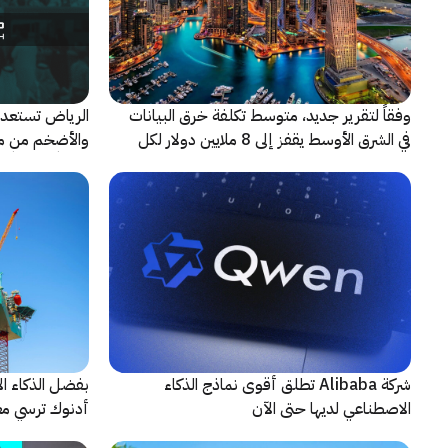
وفقاً لتقرير جديد، متوسط تكلفة خرق البيانات
الرياض تستعد 
في الشرق الأوسط يقفز إلى 8 ملايين دولار لكل
حادثة
شريكاً إعلامياً
شركة Alibaba تطلق أقوى نماذج الذكاء
بفضل الذكاء ال
الاصطناعي لديها حتى الآن
أدنوك ترسي معيا
النقطية