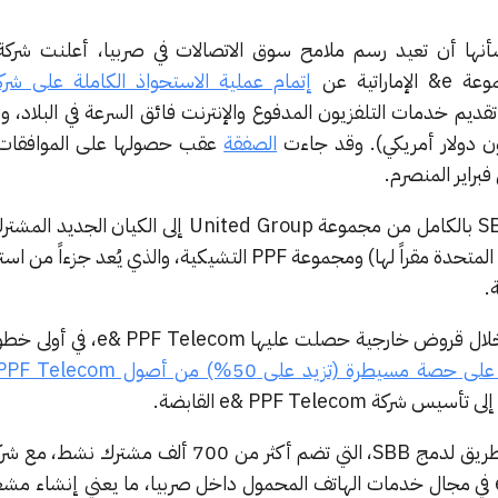
 تقديم خدمات التلفزيون المدفوع والإنترنت فائق السرعة في البلاد، 
الصفقة
عقب حصولها على الموافقات 
فبراير المنصرم.
بموجب الاتفاق، انتقلت ملكية SBB بالكامل من مجموعة United Group إلى ا
.
جرى تمويل الصفقة بالكامل من خلال قروض خارجية حصلت عل
يطرة (تزيد على 50%) من أصول PPF Telecom
 e& PPF Telecom القابضة.
التابعة لشركة e& PPF Telecom في مجال خدمات الهاتف المحمول داخل صربيا، ما يعني إنشا