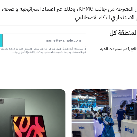
يبرز أيضاً توحيد الرؤى كأحد الحلول المقترحة من جانب KPMG، وذلك عبر اعتماد استرا
لاستثمار في الذكاء الاصطناعي.
المنطقة كل
 اطلاع بأهم مستجدات التقنية
عبر تسجيلك، أنت تؤكد أن عمرك يزيد عن 18 عاماً وتوافق على تلقي النشرات البر
شروط الاستخدام وسياسة الخصوصية الخاصة بنا. يمكنك إلغاء اشتراكك في أي وقت.