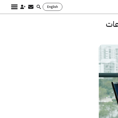
English
Search
for:
عات