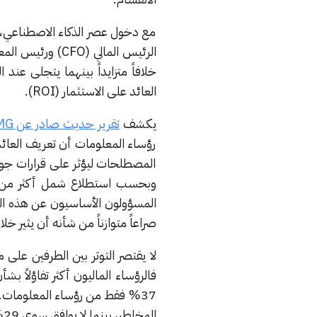
مع دخول عصر الذكاء الاصطناعي، ت
خلافاً متزايداً بينهما يتجلى عند
العائد على الاستثمار (ROI).
يكشف
تقرير حديث صادر عن KPMG
رؤساء المعلومات أن تعريف العائد
المصطلحات ليؤثر على قرارات جوهر
صراعاً متوازناً من شأنه أن يثير خ
لا يقتصر التوتر بين الطرفين عل
37% فقط من رؤساء المعلومات. 
المخاطر، بينما لا يوافق سوى 29% من رؤساء المعلومات على ذلك.