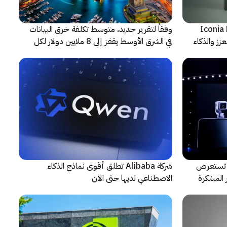
شف عن أجهزة Iconia Duo
وفقاً لتقرير جديد، متوسط تكلفة خرق البيانات
زز والذكاء
في الشرق الأوسط يقفز إلى 8 ملايين دولار لكل
حادثة
لتعاون مع ARRI، شركة HONOR تستعرض
شركة Alibaba تطلق أقوى نماذج الذكاء
المبتكرة
الاصطناعي لديها حتى الآن