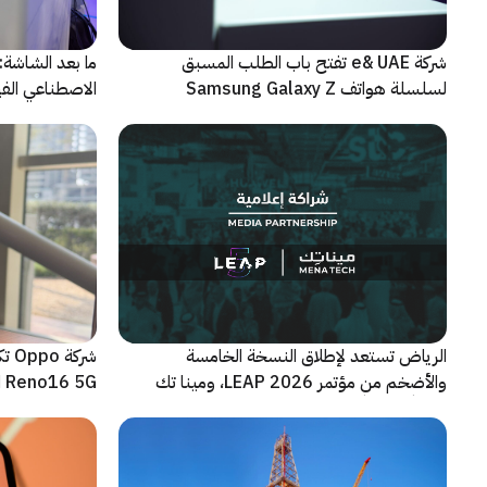
شركة e& UAE تفتح باب الطلب المسبق
الاصطناعي الفيز
لسلسلة هواتف Samsung Galaxy Z
الجديدة القابلة للطي
الرياض تستعد لإطلاق النسخة الخامسة
شرك
والأضخم من مؤتمر LEAP 2026، ومينا تك
Reno16 5G الجديدة
شريكاً إعلامياً للحدث