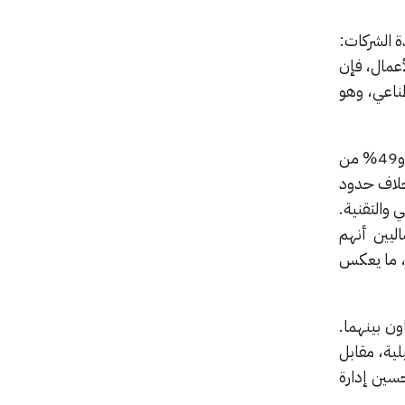
 الشركات:
جلة الأعمال، فإن
طناعي، وهو
عمق هذا الانقسام بوضوح، إذ يرى 39% من الرؤساء الماليين و49% من
لخلاف حدود
 والتقنية.
عتقد 59% من الرؤساء الماليين أنهم
حاب القرار، ما يعكس
ن بينهما.
زز الكفاءة التشغيلية، مقابل
حسين إدارة