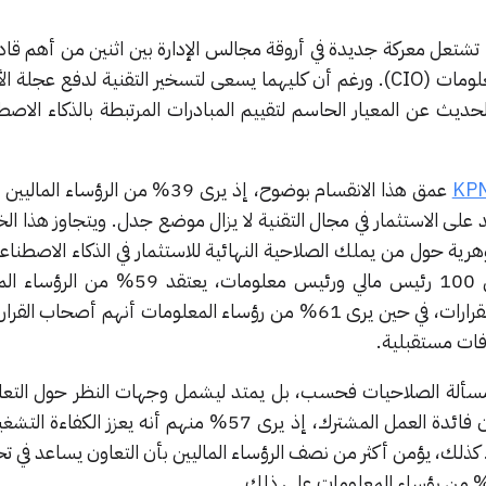
شتعل معركة جديدة في أروقة مجالس الإدارة بين اثنين من أهم قادة
الرئيس المالي (CFO) ورئيس المعلومات (CIO). ورغم أن كليهما يسعى لتسخير التقنية لدفع ع
 الحديث عن المعيار الحاسم لتقييم المبادرات المرتبطة بالذكاء الاص
 على الاستثمار في مجال التقنية لا يزال موضع جدل. ويتجاوز هذا ا
ية حول من يملك الصلاحية النهائية للاستثمار في الذكاء الاصطناعي
وبحسب استطلاع شمل أكثر من 100 رئيس مالي ورئيس معلومات، ي
المسؤولون الأساسيون عن هذه القرارات، في حين يرى 61% من رؤساء المعلومات أنهم أص
لافات مستقبلية.
ى مسألة الصلاحيات فحسب، بل يمتد ليشمل وجهات النظر حول التعاو
فالرؤساء الماليون أكثر تفاؤلاً بشأن فائدة العمل المشترك، إذ يرى 57% منهم أنه يع
كذلك، يؤمن أكثر من نصف الرؤساء الماليين بأن التعاون يساعد في ت