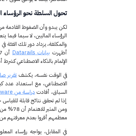
تحول السلطة نحو الرؤساء ال
لكن يبدو وأن الضغوط القادمة من 
الرؤساء الماليين، لا سيما فيما يت
والمكلفة، يزداد دور تلك الفئة في
أظهرت
بيانات Datarails
الإلمام بالذكاء الاصطناعي كشرط 
في الوقت نفسه، يكشف
تقرير صادر 
الاصطناعي، مع استعداد عدد كب
السياق، أفادت
دراسة من Basware
إذا لم تحقق نتائج قابلة للقياس 
ومن المثي
معظمهم أقروا بعدم معرفتهم من 
في المقابل، يواجه رؤساء المعل