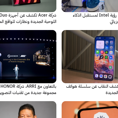
ﻣا بعد الشاشة: رؤية Intel لمستقبل اﻟذﻛﺎء
شركة Acer تك
يائي
اللوحية الجديدة ونظارات للواقع المع
الاصطناعي
ة Oppo تكشف النقاب عن سلسلة هواتف
با
مجموعة جديدة من تقنيات التصوير 