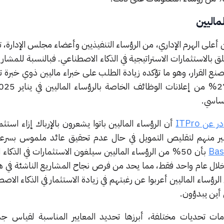
ماليين
أعلى الهرم الإداري، من الرؤساء التنفيذيين وأعضاء مجلس الإدارة، 
علق بالاستثمارات الاستراتيجية في الذكاء الاصطناعي. فبالنسبة للمشا
 صنع القرار، وهو ما تؤكده زيادة الطلب على خبراء ماليين ذوي خبرة 
أساسي.
عن ITPro
أن الرؤساء الماليين باتوا يشعرون بالإرباك إزاء استثما
ير منهم لتقليص التمويل في حال عدم تحقيق عائد ملموس بسرعة
بأن 50% من الرؤساء الماليين سيلغون الاستثمارات في الذكا
خلال عام واحد فقط، مما يحد من فرص نجاح المشاريع الناشئة في هذ
ر للاهتمام أن 78% من الرؤساء الماليين أعربوا عن رغبتهم في زيادة الاستثمار في الذكاء ا
أين يبدؤون.
ومات تحديات مختلفة، أبرزها تحديد المعايير المناسبة لقياس جد