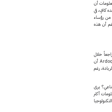
 من رؤساء المعلومات أن
تقد 60% أن توفير الوقت وحده كافٍ، في
ن كلا العاملين معاً. وعلى عكس الرؤساء الماليين، فإن أقل من 20% من رؤساء
غم أن هذه
تراجعاً خلال
السنوات الثلاث الماضية، إلا أن ذلك لم يردع جميع رؤساء المعلومات، إذ يكشف تقرير صادر عن Ardoq أن
ريادة، رغم
ناعي؟ يرى
لومات أكثر
لتكنولوجيا