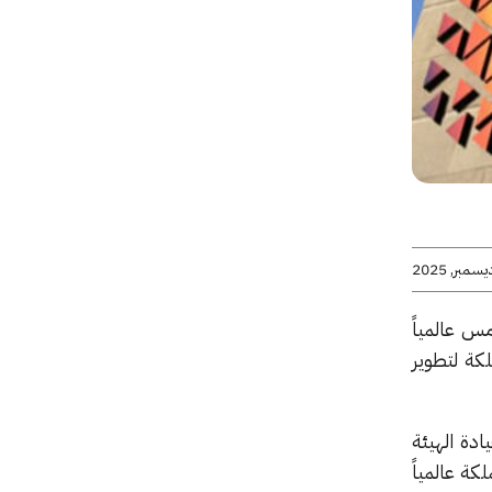
مس عالمياً
لكة لتطوير
دة الهيئة
كة عالمياً