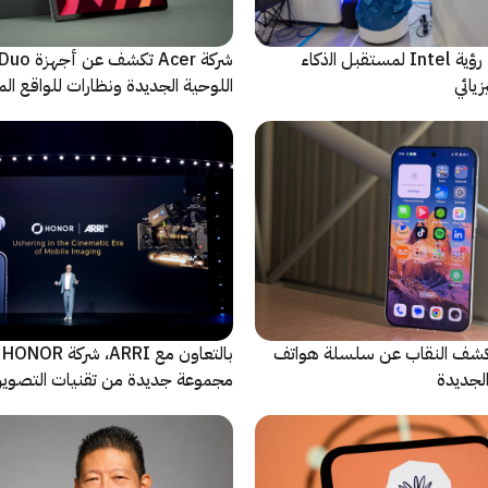
ﻣا بعد الشاشة: رؤية Intel لمستقبل اﻟذﻛﺎء
شركة Acer تك
يائي
اللوحية الجديدة ونظارات للواقع المع
الاصطناعي
ة Oppo تكشف النقاب عن سلسلة هواتف
با
مجموعة جديدة من تقنيات التصوير 