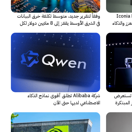
شف عن أجهزة Iconia Duo
وفقاً لتقرير جديد، متوسط تكلفة خرق البيانات
زز والذكاء
في الشرق الأوسط يقفز إلى 8 ملايين دولار لكل
حادثة
لتعاون مع ARRI، شركة HONOR تستعرض
شركة Alibaba تطلق أقوى نماذج الذكاء
المبتكرة
الاصطناعي لديها حتى الآن