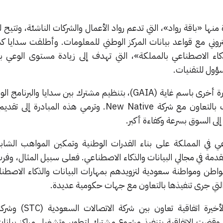
ها «باقة رواد»، التي تدعم رواد الأعمال والشركات الناشئة، وتتيح 
لكتروني مع قواعد بيانات المركز الوطني للمعلومات. وأطلقت سدايا
ذكاء الاصطناعي بالمملكة»، التي تهدف إلى زيادة مستوى الوعي ب
ؤول للتقنيات.
بالإضافة على ذلك، انطلقت مبادرة أخرى باسم غاية (GAIA)، بتنظيم مشترك بين سدايا وا
تقنية المعلومات (NTDP)، وذلك بالتعاون مع شركة New Native. وترمي هذه الم
لى السوق بسرعة وكفاءة أكبر.
ي في المملكة على بناء القدرات الوطنية وتمكين المواهب الشا
قدمة في مجالي البيانات والذكاء الاصطناعي. فعلى سبيل المثال، وفر
 مواطن ومواطنة سعودية لتزويدهم بمهارات البيانات والذكاء الاصط
تي جرى تنفيذها بالتعاون مع جهات حكومية عديدة.
كما شهدت المملكة في الآونة الأخيرة اتف
 وقضت الاتفاقية بتنفيذ مشروع مشترك لتطوير وتشغيل مراكز بيا