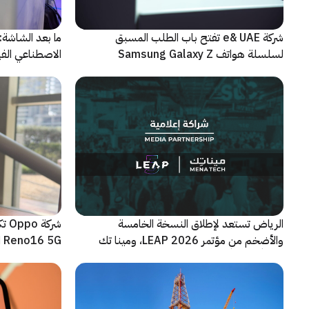
شركة e& UAE تفتح باب الطلب المسبق
الاصطناعي الفيز
لسلسلة هواتف Samsung Galaxy Z
الجديدة القابلة للطي
الرياض تستعد لإطلاق النسخة الخامسة
شرك
والأضخم من مؤتمر LEAP 2026، ومينا تك
Reno16 5G الجديدة
شريكاً إعلامياً للحدث