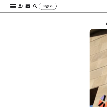
English
Search
for: