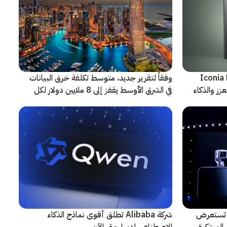
شف عن أجهزة Iconia Duo
وفقاً لتقرير جديد، متوسط تكلفة خرق البيانات
زز والذكاء
في الشرق الأوسط يقفز إلى 8 ملايين دولار لكل
حادثة
لتعاون مع ARRI، شركة HONOR تستعرض
شركة Alibaba تطلق أقوى نماذج الذكاء
المبتكرة
الاصطناعي لديها حتى الآن