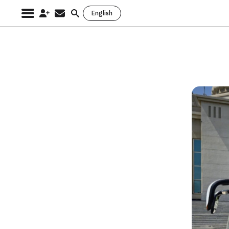
English
Search
for: