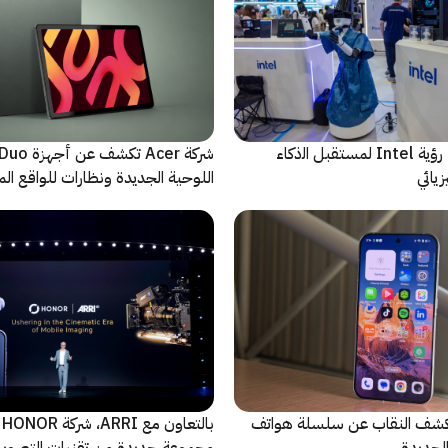
ﻣا بعد الشاشة: رؤية Intel لمستقبل اﻟذﻛﺎء
شركة Acer تك
يائي
اللوحية الجديدة ونظارات للواقع المع
الاصطناعي
ة Oppo تكشف النقاب عن سلسلة هواتف
با
مجموعة جديدة من تقنيات التصوير 