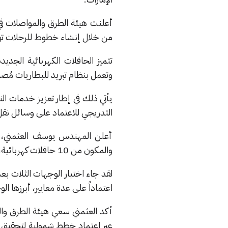
أعلنت هيئة الطرق والمواصلات في 
من خلال إنشاء خطوط للرحلات توفر 3 وجهات بين ال
تتميز الحافلات الكهربائية الجد
وتعمل بنظام تبريد للبطاريات مُصم
يأتي ذلك في إطار تعزيز خدمات ال
التدريجي للاعتماد على وسائل نقل صد
أعلن المهندس يوسف العثمني، رئ
والمكون من 10 حافلات كهربائية، يوفر 3 وجهات تتضمن كل من إمارتي دبي وعجمان، ومدينة الحمرية.
لقد جاء اختيار الوجهات الثلاث بع
اعتماداً على عدة معايير، أبرزها الوج
أكد العثمني سعي هيئة الطرق والمو
عبر اعتماد خطط شمولية لتحقيق 