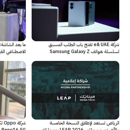
شركة e& UAE تفتح باب الطلب المسبق
الاصطناعي الفيز
لسلسلة هواتف Samsung Galaxy Z
الجديدة القابلة للطي
الرياض تستعد لإطلاق النسخة الخامسة
شرك
والأضخم من مؤتمر LEAP 2026، ومينا تك
Reno16 5G الجديدة