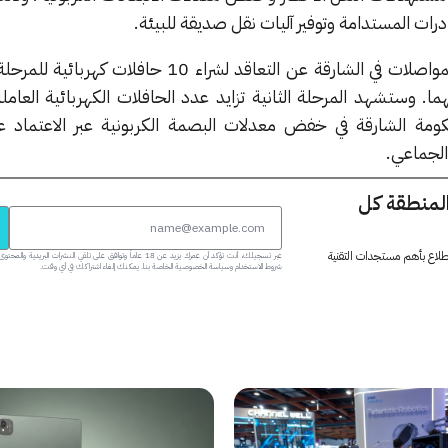
رات المستدامة وتوفير آليات نقل صديقة للبيئة.
سبق وأن أعلنت هيئة الطرق والمواصلات في الشارقة عن التعاقد لشراء 10 حافل
ا. وستشهد المرحلة الثانية تزايد عدد الحافلات الكهربائية العاملة 
ومة الشارقة في خفض معدلات البصمة الكربونية عبر الاعتماد ع
الجماعي.
المنطقة كل
 اطلاع بأهم مستجدات التقنية
عبر تسجيلك، أنت تؤكد أن عمرك يزيد عن 18 عاماً وتوافق على تلقي النشرات البر
شروط الاستخدام وسياسة الخصوصية الخاصة بنا. يمكنك إلغاء اشتراكك في أي وقت.