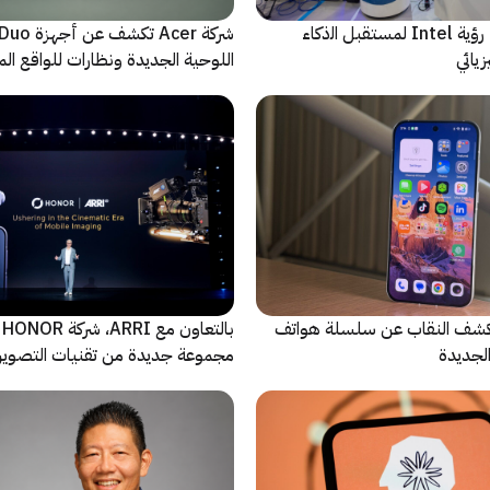
ﻣا بعد الشاشة: رؤية Intel لمستقبل اﻟذﻛﺎء
شركة Acer تك
يائي
اللوحية الجديدة ونظارات للواقع المع
الاصطناعي
ة Oppo تكشف النقاب عن سلسلة هواتف
با
مجموعة جديدة من تقنيات التصوير 