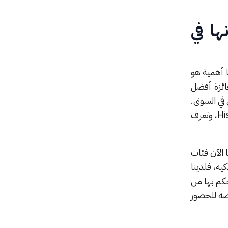
ها في
 أهمية هو
جائزة أفضل
 في السوق.
ومن هذا المنطلق نولي عنايتنا بهذه التقنية المعتمدة على رقاقة إلكترونية حصرية طورتها شركة Hisense، وتعرف
 فأصبح لدينا الآن فئات
ة الرقمية الذكية، فلدينا
كم بها من
 والأمر ذاته يسري على الغسالات فلدينا نطاق ذكي هو (7S) نعرضه للحضور