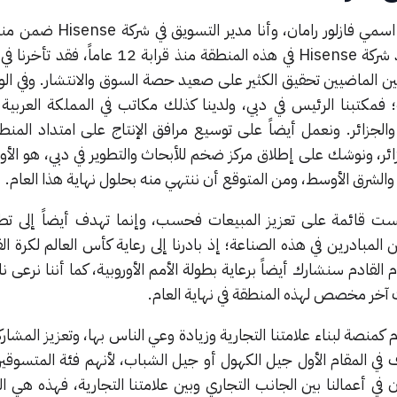
شكراً جزيلاً لكم على استضافتي. اسمي فازلور راما
الأوسط وشمال إفريقياـ بدأ وجود شركة Hisense في هذه المنطقة منذ قرا
ين الماضيين تحقيق الكثير على صعيد حصة السوق والانتشار. وفي ال
 فمكتبنا الرئيس في دبي، ولدينا كذلك مكاتب في المملكة العربية 
الجزائر. ونعمل أيضاً على توسيع مرافق الإنتاج على امتداد المنط
زائر، ونوشك على إطلاق مركز ضخم للأبحاث والتطوير في دبي، هو الأ
والشرق الأوسط، ومن المتوقع أن ننتهي منه بحلول نهاية هذا العام.
ليست قائمة على تعزيز المبيعات فحسب، وإنما تهدف أيضاً إلى تطوي
 المبادرين في هذه الصناعة؛ إذ بادرنا إلى رعاية كأس العالم لكرة ا
ام القادم سنشارك أيضاً برعاية بطولة الأمم الأوروبية، كما أننا نرعى 
خر مخصص لهذه المنطقة في نهاية العام.
كمنصة لبناء علامتنا التجارية وزيادة وعي الناس بها، وتعزيز المشارك
 في المقام الأول جيل الكهول أو جيل الشباب، لأنهم فئة المتسوقي
ن في أعمالنا بين الجانب التجاري وبين علامتنا التجارية، فهذه هي ال