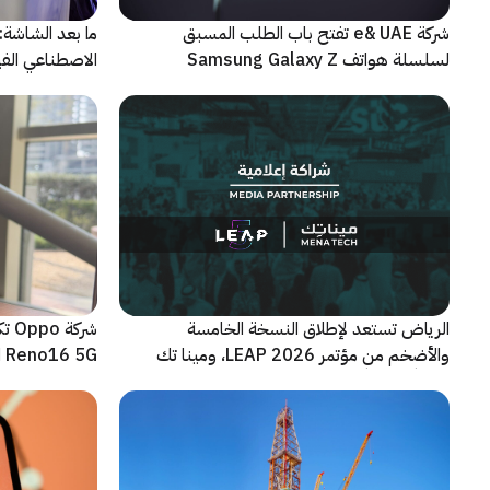
شركة e& UAE تفتح باب الطلب المسبق
الاصطناعي الفيز
لسلسلة هواتف Samsung Galaxy Z
الجديدة القابلة للطي
الرياض تستعد لإطلاق النسخة الخامسة
شرك
والأضخم من مؤتمر LEAP 2026، ومينا تك
Reno16 5G الجديدة
شريكاً إعلامياً للحدث