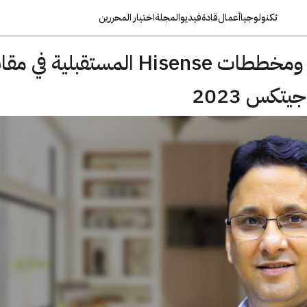
تكنولوجيا
أعمال
قادة
فيديو
المجلة
اختيار المحررين
أجهزة منزلية جديدة ومخططات Hisense المستقبلية في
كس 2023