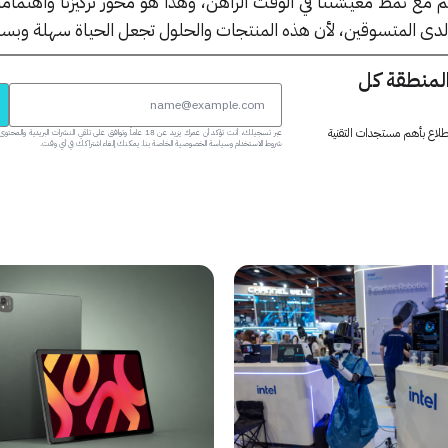
م مع نمط معيشتنا في الوقت الراهن، وهذا هو محور تركيزنا واهتمامن
ناً لدى المتسوقين، لأن هذه المنتجات والحلول تجعل الحياة سهلة وبس
المنطقة كل
 اطلاع بأهم مستجدات التقنية
عبر تسجيلك، أنت تؤكد أن عمرك يزيد عن 18 عاماً وتوافق على تلقي النشرات البر
شروط الاستخدام وسياسة الخصوصية الخاصة بنا. يمكنك إلغاء اشتراكك في أي وقت.