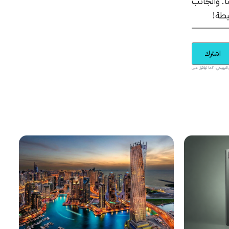
ا. والجانب
يطة!
اشترك
يدية والمحتوى الترويجي، كما توافق على