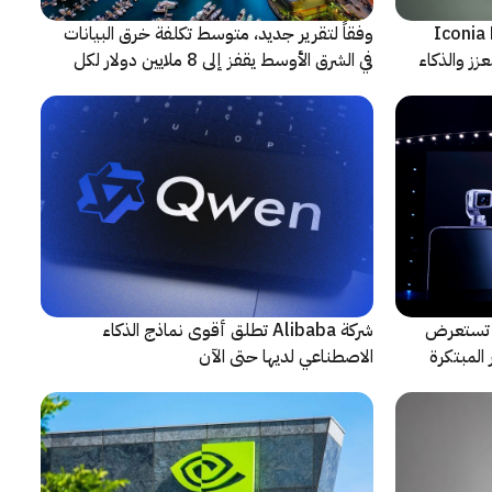
شف عن أجهزة Iconia Duo
وفقاً لتقرير جديد، متوسط تكلفة خرق البيانات
زز والذكاء
في الشرق الأوسط يقفز إلى 8 ملايين دولار لكل
حادثة
لتعاون مع ARRI، شركة HONOR تستعرض
شركة Alibaba تطلق أقوى نماذج الذكاء
المبتكرة
الاصطناعي لديها حتى الآن