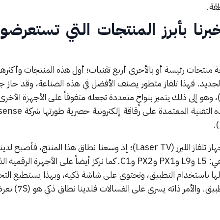
قة.
نا بأبرز المنتجات التي تستعرضون
تجات رئيسة أو بالأحرى أربع تقنيات؛ أول هذه المنتجات وأكثرها
اسي الجديد. فهذا تلفاز متطور يصنف الأفضل في هذه الصناعة، وقد حاز 
 وهو إلى ذلك يتميز بنواحٍ متعددة تجعله متفوقاً على الأجهزة الأخرى
وعلاوة على ذلك، نركز أيضاً على جهاز تلفاز الليزر (Laser TV)؛ إذ وسعنا نطاق هذا المنتج،
متعددة من أجهزة تلفزيون الليزر هي: L5 وL9 وPX1 وPX2 وC1. كما نركز أيضاً على الأجهز
ها باستخدام التطبيق، وتحتوي على شاشة ذكية، وبهذا يستطيع التح
مختلف الأمكنة عند استعمال التطبيق.