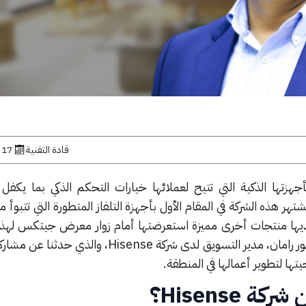
قادة التقنية
17 نوفمبر, 2023
الما عرفت شركة Hisense بأجهزتها الذكية التي تتيح لعملائها خيارات التحكم الذكي بما ي
ر هذه الشركة في المقام الأول بأجهزة التلفاز المتطورة التي تتبوأ مك
يها منتجات أخرى مميزة استعرضتها أمام زوار معرض جيتكس لهذا ا
هذه المقابلة تحدثنا إلى السيد فازلور رامان، مدير التسويق لدى شركة Hisense
 Hisense؟