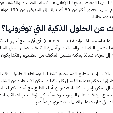
، فهذا المعرض يتيح لنا الإعلان عن تقنياتنا الجديدة، والكشف عن 
الحديثة لجمهور واسع؛ فهذه العام ي
ة ومنتجاتنا.
عن الحلول الذكية التي توفرونها؟
لقد طورنا نظاماً بيئياً متصلاً أطلقنا عليه اسم حياة مترابطة (connect life)؛ أ
 يشمل الثلاجات والغسالات وأجهزة التكييف. فعلى سبيل المثال
 إلى منزله، عندئذ يمكنه تشغيل المكيف من التطبيق، وهكذا يكون الم
غسالات؛ إذ يستطيع المستخدم تشغيلها بوساطة التطبيق، فلا داع
بيق للتحكم بعملية الغسيل كلها. كذلك يمكن الاستفادة من الشاشة 
مثال يمكن إجراء مكالمة فيديو في أثناء الطبخ مع أحد الأقرباء ل
يع الوصفات على اليوتيوب. وطبعاً يمكن رؤية محتويات الثلاجة ع
د التي شارفت على الانتهاء، فيشتري عوضاً عنها.