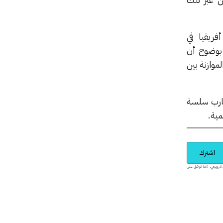
فريقيا في
ن بوضوح أن
موازنة بين
جارب سلسة
مية.
اشترك
يدية والمحتوى الترويجي، كما توافق على