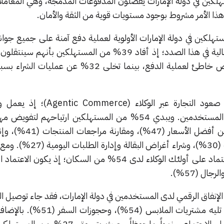
 96% من المستهلكين في دولة الإمارات يفضلون المدفوعات المدمجة، وهي المعامل
ّ هذا الأمر مشروط بوجود مستويات قوية من الثقة والأمان.
، يمنح 63% من المستهلكين في دولة الإمارات الأولوية لعملية دفع آمنة على جميع 
الأخرى. وتواجه الشركات مخاطر عالية في هذا الصدد؛ إذ أفاد 39% من المستهلكين بأ
منافس آخر في حال تعرضهم لرفض خاطئ لعملية الدفع، بينما تخلى 32% ع
كذلك، سلط التقرير الضوء على صعود التجارة عبر الوكلاء
الاصطناعي كمتسوقين نيابة عن المستخدمين. ويبدي 54% من المستهلكين ارتياحهم 
للذكاء الاصطناعي مثل: البحث عن أفضل الأ
التسوق بناءً على العادات الشرائية (30%)، وشراء 
الخصوصية عائقاً رئيسياً أمام الاعتماد على أولئك الوكلاء لدى 54% من السكان؛ إذ يك
ت الإنفاق الرقمي لدى المستخدمين في دولة الإمارات، فقد جاء توصيل ال
الفئات شراء عبر الإنترنت (64%)، تليه مشتريات الملابس
تشهد التجارة عبر منصات التواصل الاجتماعي نمواً ملحوظاً، حي