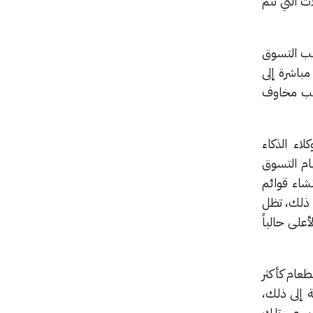
ات التي تتم
جوانب التسوق
نهم سينتقلون مباشرة إلى
ن عمليات الشراء بسبب مخاوف
 (Agentic Commerce)؛ إذ يعمل وكلاء الذكاء
لتفويض مهام التسوق
سعار (47%)، ومقارنة مراجعات المنتجات (41%)، وإنشاء قوائم
أغراض البقالة وإدارة الطلبات اليومية (27%). ومع ذلك، تظل
ون الاعتماد الأعلى حالياً
طعام كأكثر
 (54%)، وحجوزات السفر (51%). بالإضافة إلى ذلك،
ث يتسوق 27% من المستهلكين عبر تلك