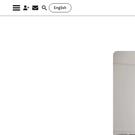
English
Search
for: