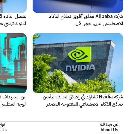
شركة Alibaba تطلق أقوى نماذج الذكاء
بفضل الذكاء ال
الاصطناعي لديها حتى الآن
أدنوك ترسي معيا
النقطية
شركة Nvidia تشارك في إطلاق تحالف لتأمين
من استهداف ت
نماذج الذكاء الاصطناعي المفتوحة المصدر
الوجه المظلم ل
كاسبرسكي
عن مينا تك
توا
 Us
About Us