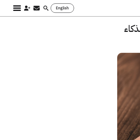
English
Search
for:
كاء