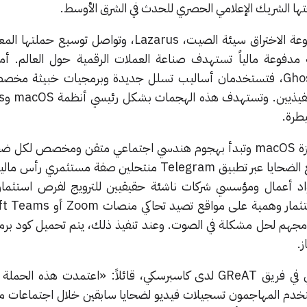
فتها الشريك الإعلامي الحصري للحدث في الشرق الأوسط.
تُعد BlueNoroff فرعاً من مجموعة الاختراق سيئة الصيت، Lazarus، وتواصل ت
وهي عملية مدفوعة مالياً تستهدف صناعة العملات الرقمية حول العالم. أم
الجديدتان، GhostCall وGhostHire، فتستخدمان أساليب تسلل جديدة وبرمجيات خبيثة 
يطرة.
تستهدف حملة GhostCall أجهزة macOS وتبدأ بهجوم هندسي اجتماعي متقن ومخصص 
كبير. حيث يتواصل المهاجمون مع الضحايا عبر تطبيق Telegram منتحلين صفة مستثم
 أعمال ومؤسسي شركات ناشئة حقيقيين للترويج لفرص استثمار 
جهم لحل مشكلة في الصوت. وعند تنفيذ ذلك، يتم تحميل كود ب
.
يعلق سوجون ريو، الباحث الأمني في فريق GReAT لدى كاسبرسكي، قائلاً: «اعتمدت هذ
خدم المهاجمون تسجيلات فيديو لضحايا سابقين خلال اجتماعات م