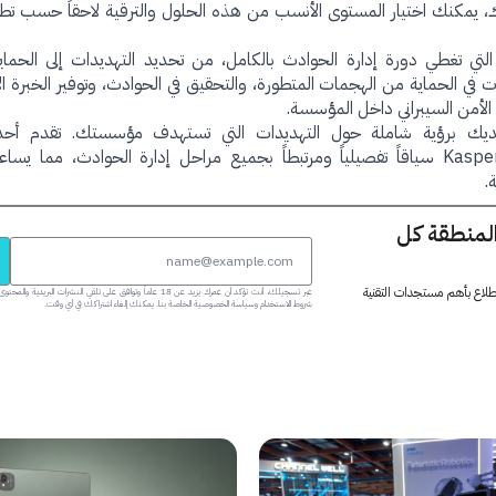
ك، يمكنك اختيار المستوى الأنسب من هذه الحلول والترقية لاحقاً حسب تط
التي تغطي دورة إدارة الحوادث بالكامل، من تحديد التهديدات إلى الحماي
 في الحماية من الهجمات المتطورة، والتحقيق في الحوادث، وتوفير الخبرة ا
الأمن السيبراني داخل المؤسسة.
لديك برؤية شاملة حول التهديدات التي تستهدف مؤسستك. تقدم أ
Kaspersky Threat Intelligence سياقاً تفصيلياً ومرتبطاً بجميع مراحل إدارة الحوادث، مما
.
المنطقة كل
 اطلاع بأهم مستجدات التقنية
عبر تسجيلك، أنت تؤكد أن عمرك يزيد عن 18 عاماً وتوافق على تلقي النشرات البر
شروط الاستخدام وسياسة الخصوصية الخاصة بنا. يمكنك إلغاء اشتراكك في أي وقت.