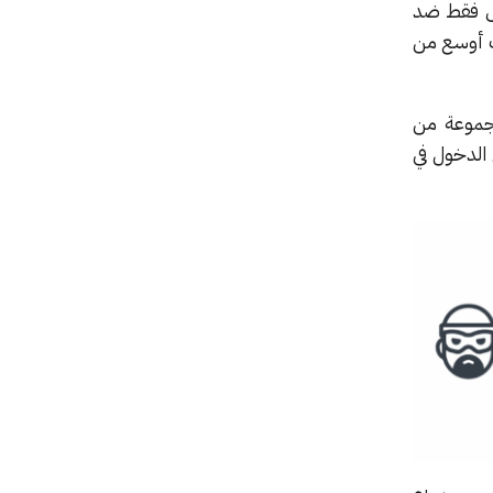
يس فقط ضد
يف أوسع من
مجموعة من
الدخول في