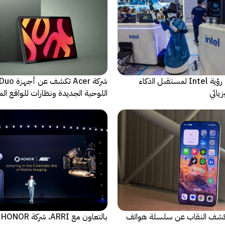
ﻣا بعد الشاشة: رؤية Intel لمستقبل اﻟذﻛﺎء
شركة Acer تك
يائي
اللوحية الجديدة ونظارات للواقع المع
الاصطناعي
ة Oppo تكشف النقاب عن سلسلة هواتف
با