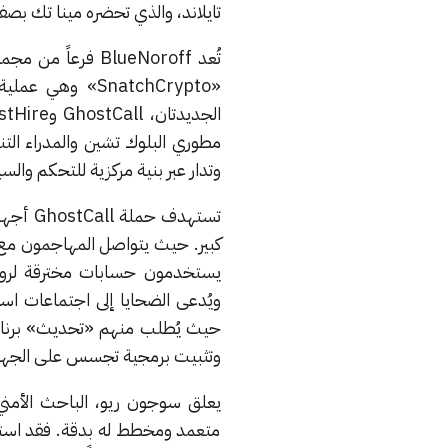
تايلاند، والذي تحضره مينا تك بص
«SnatchCrypto» 
وتدار عبر بنية مركزية للتحكم والس
يستخدمون حسابات مخترقة لرواد
حيث يُطلب منهم «تحديث» برنام
وتثبيت برمجية تجسس على الجهاز
متعمد ومخطط له بدقة. فقد است