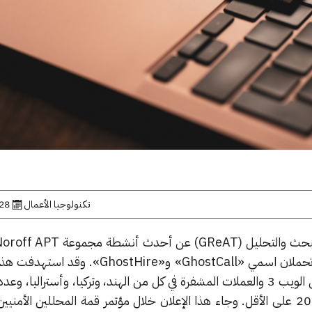
تكنولوجيا الأعمال
28 أكتوبر, 25
خلال حملتين خبيثتين موجّهتين تحملان اسمي «GhostCall» و«stHire
المستمرة منظمات تعمل في مجال الويب 3 والعملات المشفرة في كل من الهند، وتركيا، وأسترالي