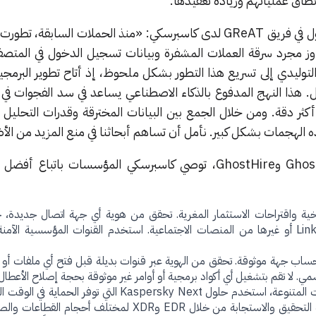
طاق عملياتهم وزيادة تعقيدها.
يقول عمر أمين، الباحث الأمني الأول في فريق GReAT لدى كاسبرسكي: «منذ الحملات السابقة
وز مجرد سرقة العملات المشفرة وبيانات تسجيل الدخول في المتص
توليدي إلى تسريع هذا التطور بشكل ملحوظ، إذ أتاح تطوير البرمجي
. هذا النهج المدفوع بالذكاء الاصطناعي يساعد في سد الفجوات في 
ثر دقة. ومن خلال الجمع بين البيانات المخترقة وقدرات التحليل ا
 الهجمات بشكل كبير. نأمل أن تساهم أبحاثنا في منع المزيد من الأض
للحماية من هجمات مثل GhostCall وGhostHire، توصي كاسبرسكي المؤسسات باتبا
ة واقتراحات الاستثمار المغرية. تحقق من هوية أي جهة اتصال جديدة،
يتواصل عبر تيليجرام أو LinkedIn أو غيرها من المنصات الاجتماعية. استخدم القنوات المؤسسية ا
حساب جهة موثوقة. تحقق من الهوية عبر قنوات بديلة قبل فتح أي ملفات أو ر
. لا تقم بتشغيل أي أكواد برمجية أو أوامر غير موثوقة بحجة إصلاح الأعطال.
لحماية المؤسسة من التهديدات المتنوعة، استخدم حلول Kaspersky Next التي توفر
التهديدات، بالإضافة إلى قدرات التحقيق والاستجابة من خلال EDR وXDR لمختلف أحج