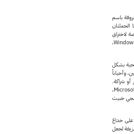
وسيع حملتها المعروفة باسم
ا الحملتان
مخصصة لاختراق
مطوري البلوك تشين والمدراء التنفيذيين. وتستهدف هذه الهجمات بشكل رئيسي أنظمة macOS وWindows،
لكل ضحية بشكل
ري رأس ماليين، وأحياناً
أو شراكة.
ويُدعى الضحايا إلى اجتماعات استثمار وهمية على مواقع تصيد تحاكي منصات Zoom أو Microsoft Teams،
رمجي خبيث
ه الحملة على خداع
زيفة لجعل