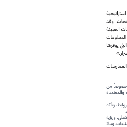
، تطورت استراتيجية
فحات. وقد
ات الخبيثة
المعلومات
لتي يوفرها
رار.»
ع أفضل الممارسات
 خصوصاً من
لآمنة والمعتمدة
وابط، وتأكد
 الحماية في الوقت الفعلي، ورؤية
ام القطاعات والصناعات. وبناءً