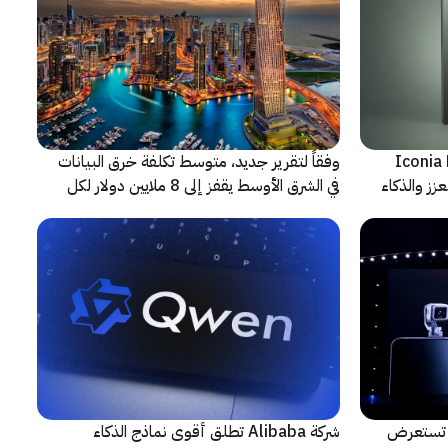
شف عن أجهزة Iconia Duo
وفقاً لتقرير جديد، متوسط تكلفة خرق البيانات
زز والذكاء
في الشرق الأوسط يقفز إلى 8 ملايين دولار لكل
حادثة
لتعاون مع ARRI، شركة HONOR تستعرض
شركة Alibaba تطلق أقوى نماذج الذكاء