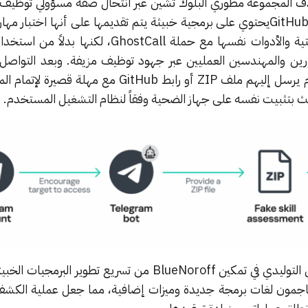
لة GhostHire، تستهدف المجموعة مطوري البلوك تشين عبر انتحال صفة مسؤولي توظ
الضحايا لتنزيل وتشغيل مستودع GitHubيحتوي على برمجية خبيثة يتم تقديمها على أنها اختبا
حملة GhostHire في البنية التحتية والأدوات نفسها مع حملة GhostCall، 
رين والمهندسين العمليين عبر جهود توظيف مزيفة. وبعد التواصل ال
إضافة الضحايا إلى روبوت تيليجرام يرسل إليهم ملف ZIP أو رابط GitHub مع م
يث بتثبيت نفسه على جهاز الضحية وفقاً لنظام التشغيل المستخدم.
ساهم استخدام الذكاء الاصطناعي التوليدي في تمكين BlueNoroff من تسريع تطوير 
اجمون لغات برمجة جديدة وميزات إضافية، مما جعل عملية الكشف