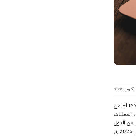
20
كشف فريق كاسبرسكي العالمي للبحث والتحليل (GReAT) عن أحدث أنشطة مجموعة BlueNoroff APT من
Gho». وقد استهدفت هذه العمليات
ا، وعدد من الدول
الأوروبية والآسيوية منذ أبريل 2025 على الأقل. وجاء هذا الإعلان خلال مؤتمر قمة المحللين الأمنيين 2025 في