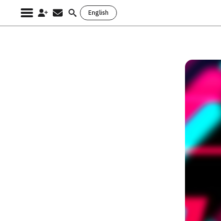
English
Search
for: