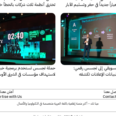
راً جديداً في حفر وتسليم الآبار
تخترق أنظمة ثلاث شركات بالخطأ خ
اختبارات أمنية
سويقي إلى تجسس رقمي:
حملة تجسس تستخدم برمجية خبي
بيانات الإعلانات تكشفه
لاستهداف مؤسسات في الشرق الأو
وإفريقيا
صل معنا
أعلن معنا
rtise with Us
Contact
مينا تك – أكبر منصة إعلامية باللغة العربية متخصصة في التكنولوجيا والأعمال