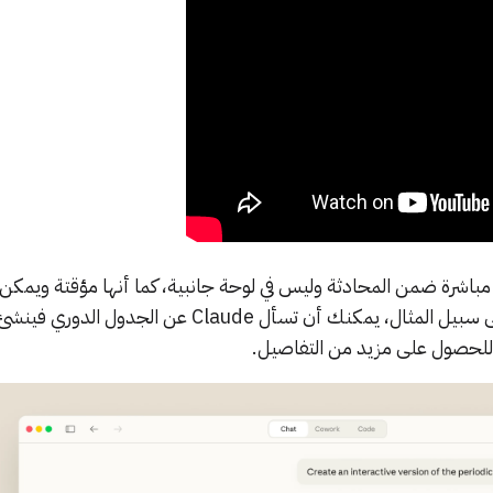
مباشرة ضمن المحادثة وليس في لوحة جانبية، كما أنها مؤقتة ويمكن أ
أو تختفي حسب سياق الحوار. على سبيل المثال، يمكنك أن تسأل Claude عن الجدول ا
صر للحصول على مزيد من التفاصيل.