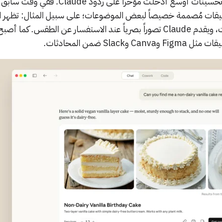
تُعد هذه الميزة جزءاً من مجموعة تحسينات أوسع أُدخلت مؤخراً على ردو
C باستخدام تنسيقات مُصممة خصيصاً لبعض الموضوعات؛ على سبيل المثال: تظهر
الآن مع قائمة المكونات والخطوات، ويقدم Claude تصوراً بصرياً عند الاستفسار عن الطقس. ك
Sl ضمن المحادثات.