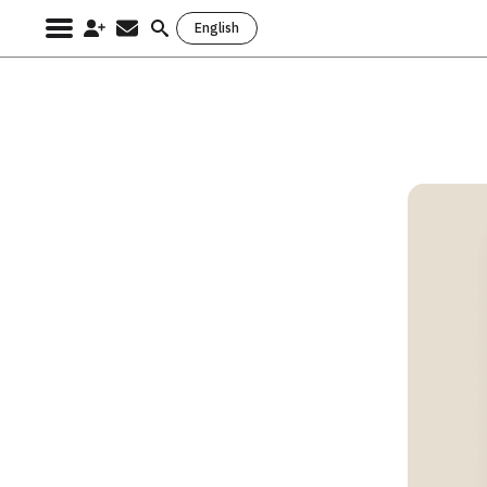
English
Search
for: