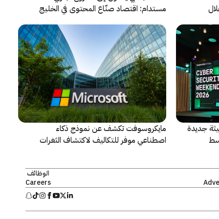
لال
مستدام: اقتصاد صنّاع المحتوى في الخليج
يشهد مرحلة مفصلية
ثة جديدة
مايكروسوفت تكشف عن نموذج ذكاء
سط
اصطناعي موفر للتكاليف لاكتشاف الثغرات
الأمنية ومعالجتها
الوظائف
Careers
Adve