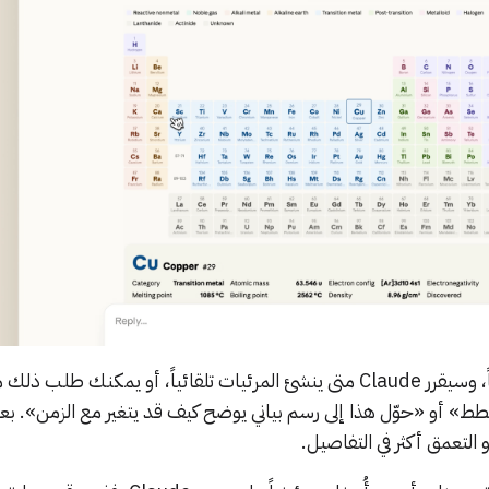
ستكون هذه الميزة مفعّلة افتراضياً، وسيقرر Claude متى ينشئ المرئيات تلقائياً، أو يمكنك ط
» أو «حوّل هذا إلى رسم بياني يوضح كيف قد يتغير مع الزمن». بع
التعمق أكثر في التفاصيل.