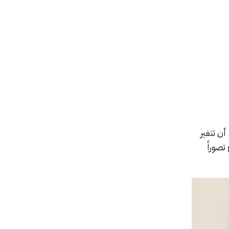
ن تتغير
لدوري فينشئ تصوراً