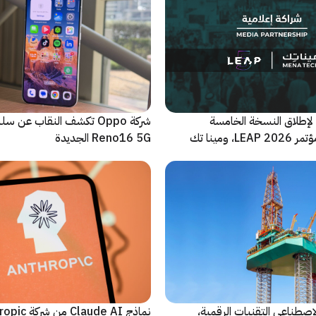
لإطلاق النسخة الخامسة
شركة Oppo تكشف النقاب عن
والأضخم من مؤتمر LEAP 2026، ومينا تك
Reno16 5G الجديدة
 للحدث
اصطناعي التقنيات الرقمية،
نماذج Claude AI م