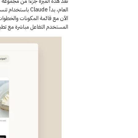
العام، بدأ laude
المستخدم التفاعل مباشرة مع تطبيقات مثل Figma وCanva وack