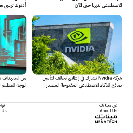
الاصطناعي لديها حتى الآن
أدنوك ترسي معيا
النقطية
شركة Nvidia تشارك في إطلاق تحالف لتأمين
من استهداف ت
نماذج الذكاء الاصطناعي المفتوحة المصدر
الوجه المظلم ل
كاسبرسكي
عن مينا تك
توا
 Us
About Us