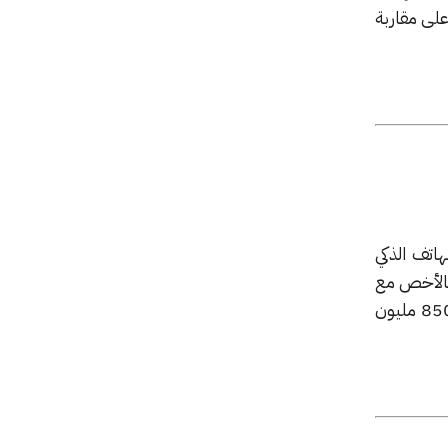
على مقاربة
لهاتف الذكي
 بالأخص مع
سعره الذي يصل إلى 800 دولار ويتطلب اشتراكاً. الآن تبحث الشركة الناشئة (التي كان تقييمها حوالي 850 مليون