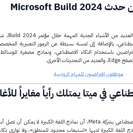
Microsoft Bui
كشفت Microsoft النّقاب عن
Wi والذكاء الاصطناعي، بالإضافة إلى لمسة بسيطة عن الرموز التعبيرية الم
ضيين باستخدام الذكاء الاصطناعي، ونماذج مصغرة للوسائط ا
ثات الأخرى.
موظفون افتراضيون للمهام الروتينية
عي في ميتا يمتلك رأياً مغايراً للأغل
يعتقد يان لوكون، رئيس الذكاء الاصطناعي بشركة Meta، أن نماذج اللغة الكبيرة لا يمكن 
ذج اللغة الكبيرة لديها «استيعاب محدود للمنطق»، ولا توازي ذكاء