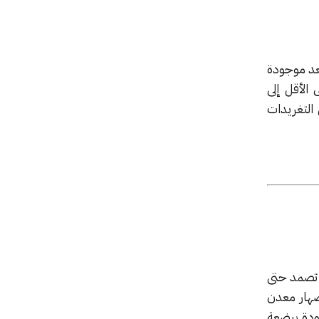
إن 38% من صفحات الإنترنت التي كانت موجودة عام 2013 لم تعد موجودة
ى الأقل إلى
البحث الضوء على ضياع المحتوى، إذ اختفت 42% من التغريدات
 تصمد حتى
صهار معدن
ودة ببضعة