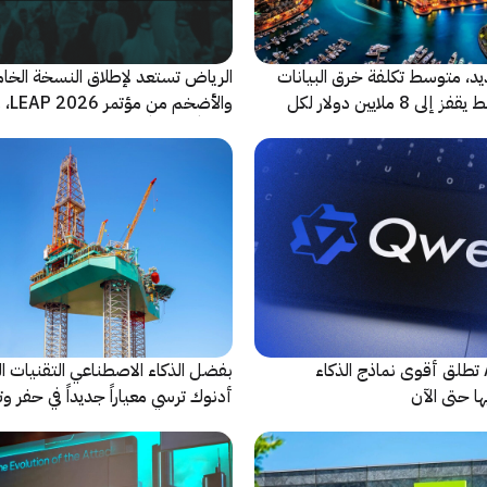
ديد، متوسط تكلفة خرق البيانات
الرياض تستعد لإطلاق النسخة الخا
في الشرق الأوسط يقفز إلى 8 ملايين دولار لكل
والأضخ
شريكاً إعلامياً للحدث
شركة Alibaba تطلق أقوى نماذج الذكاء
بفضل الذكاء الاصطناعي التقنيات ال
ا حتى الآن
أدنوك ترسي معياراً جديداً في حفر وت
النقطية