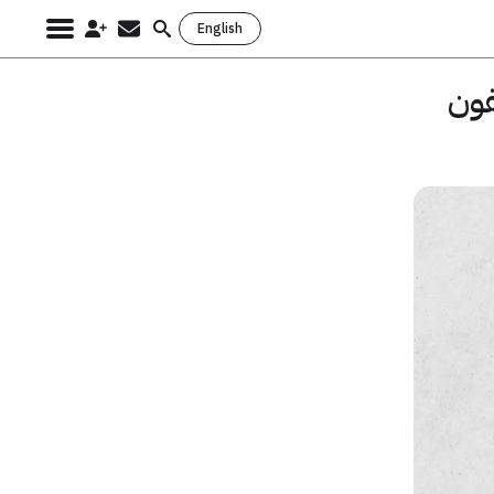
English
Search
for:
فون