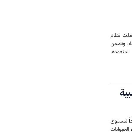
 العديد من الأشياء الجدية المهمة خلال مؤتمر Build 2024، شملت نظام
خصصة. وتضمن
لمتعددة،
بية
أن تصل أبداً لمستوى
 الحيوانات