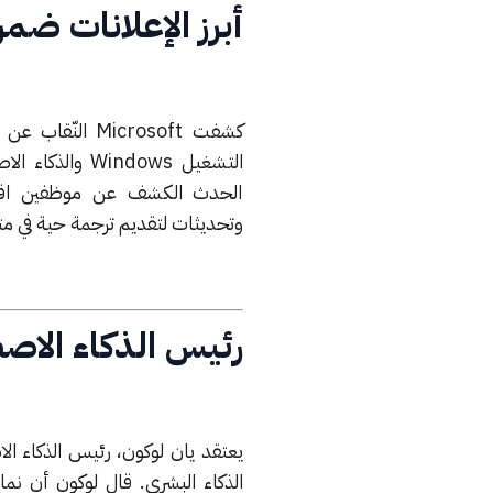
أبرز الإعلانات ضمن حدث ld 2024
التشغيل ndows
الحدث الكشف عن موظفين افترا
وتحديثات لتقديم ترجمة حية في متصفح Edge، والعديد من التحدي
رئيس الذكاء الاصطنا
الذكاء البشري. قال لوكون أن نما