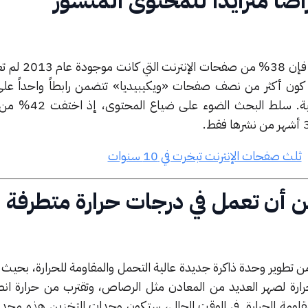
راضاً متزايداً للمحتوى المنشور
وفقاً لبحث جديد من مركز Pew، ف
ظهر ذلك من كون أكثر من نصف صفحات «ويكيبيديا» تتضمن رابطاً واحداً عل
صفحة إنترنت محذوفة أو مختفية. سلط 
ثلث صفحات الإنترنت تبخرت في 10 سنوات
 أن تعمل في درجات حرارة متطرفة
ن تطوير وحدة ذاكرة جديدة عالية التحمل والمقاومة للحرارة، بحيث
لحرارة لصهر العديد من المعادن مثل الرصاص، وتقترب من حرارة ان
قاومة الحرارة. في الوقت الحالي، ستكون وحدات التخزين هذه محد