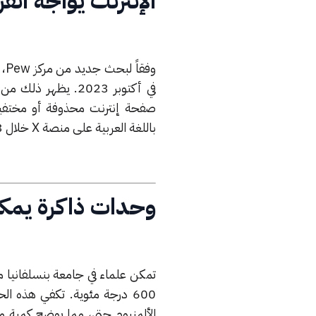
الإنترنت يواجه انق
في أكتوبر 2023. ي
باللغة العربية على منصة X خلال 3 أشهر من نشرها فقط.
وحدات ذاكرة يمكن
تمكن علماء في جامعة بنسلفانيا م
600 درجة مئوية. تكفي هذه ا
الألمنيوم حتى، مما يوضح كمية م