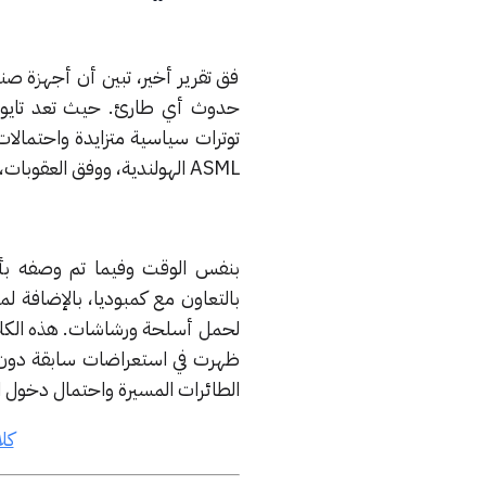
فق تقرير أخير، تبين أن أجهزة صنع
حدوث أي طارئ. حيث تعد تايوان ا
توترات سياسية متزايدة واحتمالات 
ASML الهولندية، ووفق العقوبات، لا تمتلك الصين أي وصول إلى هذه الآلات.
بنفس الوقت وفيما تم وصفه بأن
بالتعاون مع كمبوديا، بالإضافة ل
لحمل أسلحة ورشاشات. هذه الكلاب
ظهرت في استعراضات سابقة دون أ
الطائرات المسيرة واحتمال دخول ا
كل