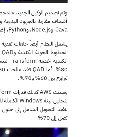
وتم تصميم الوكيل الجديد «المخصص
Java، وNode.js، وPython، إضافة إلى مسارات عمل مخصصة بالكامل.
يشمل النظام أيضاً حلقات تغذية
ا
تتراوح بين 60% و70%.
بتحليل بيئة
تنفيذ التحويل الشامل إلى حلول 
تصل إلى 70%.