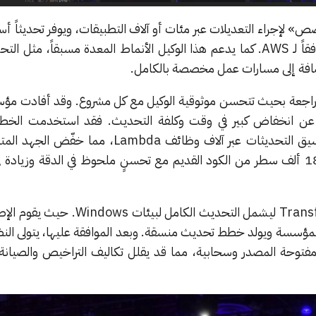
» لإجراء التعديلات عبر مئات أو آلاف التطبيقات، ويوفر تحديثاً 
أضعاف مقارنة بالجهود اليدوية وفقاً لـ AWS. كما يدعم هذا الوكيل الأنماط المعدة مسبقاً، م
 راجعة بحيث تتحسن موثوقية الوكيل مع كل مشروع. وقد أفادت م
لخطوط الجوية الكندية وQAD عن انخفاض كبير في وقت وكلفة التحديث. فقد استخدمت ا
الكندية خدمة Transform لتنسيق التحديثات عبر آلاف وظائف Lambda، 
80%. أما QAD فقد عالجت 180 ألف سطر من الكود القديم مع تحسنٍ ملحوظ في الدقة وزيادة
وسعت AWS كذلك قدرات Transform ليشمل التحديث الكامل لبي
 Windows الكاملة للمؤسسة ويولد خطط تحديث منسقة. وبعد الموافقة عليها، يتولى ال
مفتوحة المصدر وسحابية، مما قد يقلل تكاليف التراخيص والصيانة