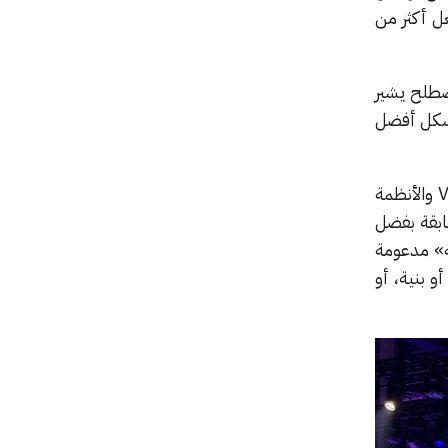
عل أكثر من
صطلح يشير
 بشكل أفضل
تم تقديم AWS Transform في البداية لأتمتة تحديث تطبيقات Windows .NET وأنظمة VMware والأنظمة
ابقة بفضل
ة» مدعومة
و بنية، أو