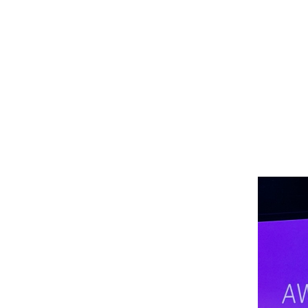
English
Search
for:
ة