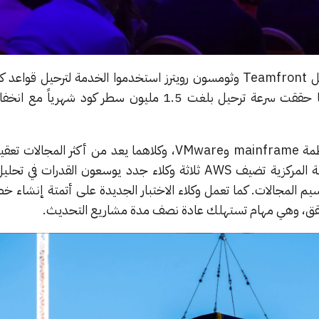
تقول الشركة إن بعض عملائها مثل Teamfront وثومسون رويترز استخدموا الخدمة لترحيل
حيث أفادت ثومسون رويترز بأنها حققت سرعة ترحيل بلغت 1.5 مليون سطر كود ش
تستهدف التحديثات الإضافية أنظمة mainframe وVMware، وكلاهما يعد من أكثر الم
المؤسسات. وفيما يتعلق بالأنظمة المركزية تضيف AWS ثلاثة وكلاء جدد يوسعون القدرا
م المجالات. كما تعمل وكلاء الاختبار الجديدة على أتمتة إنشاء خط
حقق، وهي مهام تستهلك عادة نصف مدة مشاريع التحديث.