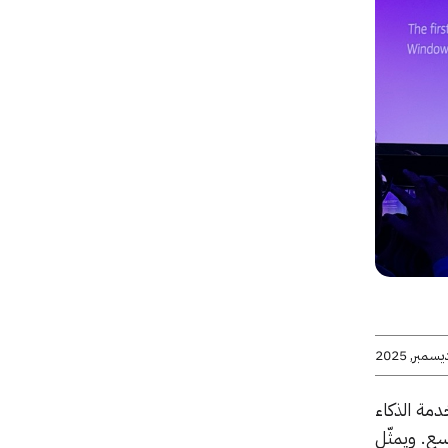
AWS  الخاصة بها، وهي خدمة الذكاء
سع. ويمثّل