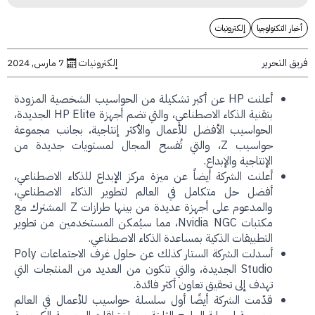
 التكنولوجيا
إلكترونيات
التحرير
إلكترونيات
7 مارس, 2024
أعلنت HP عن أكبر تشكيلة من الحواسيب الشخصية المزودة
بتقنية الذكاء الاصطناعي، والتي تضم أجهزة HP Elite الجديدة،
الحواسيب الأفضل للأعمال والأكثر إنتاجية، بجانب مجموعة
حواسيب Z، والتي تُفسح المجال لمستويات جديدة من
الإنتاجية والإبداع.
أعلنت الشركة أيضاً عن ميزة مركز الإبداع للذكاء الاصطناعي،
أفضل حل متكامل في العالم لتطوير الذكاء الاصطناعي،
والمدعوم على أجهزة عديدة من بينها طرازات Z المشترك مع
مكتبات Nvidia NGC، مما سيُمكن المستخدمين من تطوير
التطبيقات الذكية بمساعدة الذكاء الاصطناعي.
أسدلت الشركة الستار كذلك عن حلول غرف الاجتماعات Poly
Studio الجديدة، والتي تتكون من العديد من المنتجات التي
تهدف إلى تحقيق تعاون أكثر فائدة.
قدّمت الشركة أيضًا أول سلسلة حواسيب للأعمال في العالم