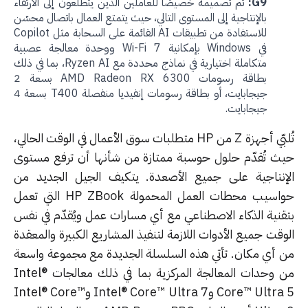
G9:
تم تصميمه خصيصًا للعاملين الذين يتطلعون إلى الارتقاء
بالإنتاجية إلى المستوى التالي، حيث يتمتع العمال باتصال محسّن
للاستفادة من تطبيقات AI القائمة على السحابة مثل Copilot
في Windows بإمكانية Wi-Fi 7 ووحدة معالجة عصبية
متكاملة اختيارية في نماذج محددة مع Ryzen AI، بما في ذلك
بطاقة رسومات AMD Radeon RX 6300 بسعة 2
جيجابايت، أو بطاقة رسومات إنفيديا منفصلة T400 بسعة 4
جيجابايت.
تُلبّي أجهزة Z من HP متطلبات سوق الأعمال في الوقت الحالي،
ث تُقدّم حلول حوسبة ممتازة من شأنها أن ترفع مستوى
إنتاجية على جميع الأصعدة. يتكيف الجيل الجديد من
حواسيب محطات العمل المحمولة HP ZBook التي تعمل
قنية الذكاء الاصطناعي مع أي مسارات عمل ويُقدّم في نفس
قت جميع الأدوات اللازمة لتنفيذ المشاريع الكبيرة والمعقدة
 أي مكان. تأتي هذه السلسلة الجديدة مع مجموعة واسعة
من وحدات المعالجة المركزية بما في ذلك معالجات Intel®
Core™ Ultra 5 وIntel® Core™ Ultra 7 وIntel® Core™