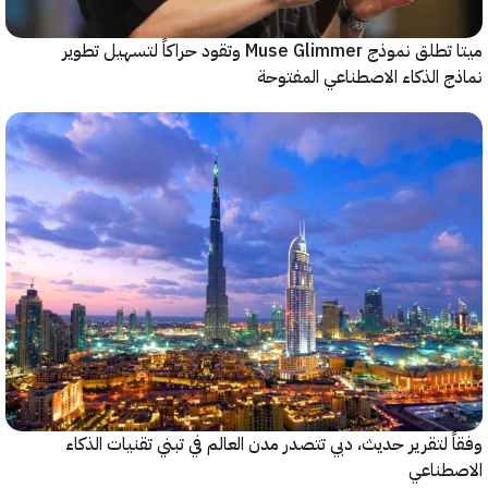
ميتا تطلق نموذج Muse Glimmer وتقود حراكاً لتسهيل تطوير
 الذكاء الاصطناعي المفتوحة
 لتقرير حديث، دبي تتصدر مدن العالم في تبني تقنيات الذكاء
طناعي