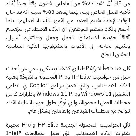
من HP أنّ فقط 27% من العاملين يقضون وقتاً جيداً أثناء
تأدية العمل الخاص بهم، بينما يعتقد 83% منهم أنه قد حان
وقت لإعادة تقييم العديد من الأمور بالنسبة لعملهم. بينما
مع بالكاد معظم الموظفين أن الذكاء الاصطناعي سيُفسح
اقاً جديدة للاستمتاع بالعمل وجعل وظائفهم أسهل،
كنهم بحاجة إلى الأدوات والتكنولوجيا الذكية المناسبة
حقيق النجاح.
كان هذا دافعاً لشركة HP، التي كشفت بشكل رسمي عن أحدث
جيل من حواسيب HP Elite وPro المحمولة والمُزودّة بتقنية
الذكاء الاصطناعي، والتي تتميز ببرنامج Copilot في نظامي
التشغيل Windows 11 وWindows 11 Pro وطرازات Z من
طات العمل المحمولة، والتي تُوفّر حلول حوسبة عالية الأداء
واءم مع متطلبات المُبدعين والعاملين بشكل عام.
تأتي الحواسيب المحمولة الجديدة HP Elite و Pro مجهزة
بقدرات الذكاء الاصطناعي التي تعمل بمعالجات Intel®