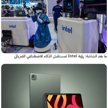
رؤية Intel لمستقبل اﻟذﻛﺎء الاصطناعي الفيزيائي