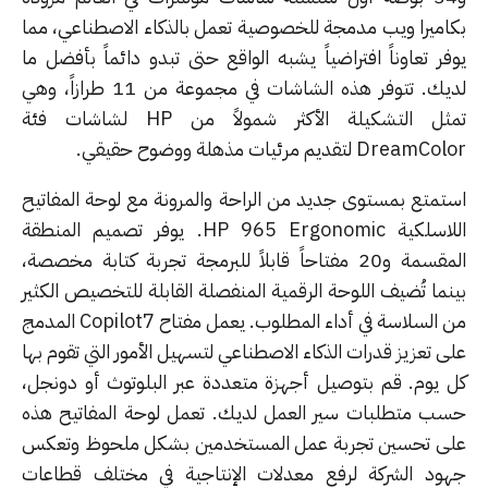
اميرا ويب مدمجة للخصوصية تعمل بالذكاء الاصطناعي، مما
ر تعاوناً افتراضياً يشبه الواقع حتى تبدو دائماً بأفضل ما
لديك. تتوفر هذه الشاشات في مجموعة من 11 طرازاً، وهي
تمثل التشكيلة الأكثر شمولاً من HP لشاشات فئة
Drea لتقديم مرئيات مذهلة ووضوح حقيقي.
تمتع بمستوى جديد من الراحة والمرونة مع لوحة المفاتيح
اللاسلكية HP 965 Ergonomic. يوفر تصميم المنطقة
المقسمة و20 مفتاحاً قابلاً للبرمجة تجربة كتابة مخصصة،
نما تُضيف اللوحة الرقمية المنفصلة القابلة للتخصيص الكثير
من السلاسة في أداء المطلوب. يعمل مفتاح Copilot7 المدمج
 تعزيز قدرات الذكاء الاصطناعي لتسهيل الأمور التي تقوم بها
 يوم. قم بتوصيل أجهزة متعددة عبر البلوتوث أو دونجل،
ب متطلبات سير العمل لديك. تعمل لوحة المفاتيح هذه
ى تحسين تجربة عمل المستخدمين بشكل ملحوظ وتعكس
ود الشركة لرفع معدلات الإنتاجية في مختلف قطاعات