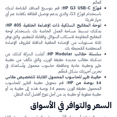
العالم
مُوزّع HP G3 USB-C:
قم بتوسيع المنافذ المُتاحة لديك
باستخدام مُوزّع G3، والذي يدعم توصيل الطاقة بكفاءة عبر أي
جهاز تقريبًا.
لوحة المفاتيح السلكية ذات الإضاءة الخلفية HP 405:
يمكنك تبسيط مساحة العمل الخاصة بك باستخدام لوحة
المفاتيح المقاومة لانسكاب السوائل والقابلة للتعقيم، والتي توفر
ثلاثة مستويات من الإضاءة الخلفية الدافئة لظروف الإضاءة
المنخفضة المُحيطة بك.
سلسلة حقائب HP Modular:
أعلنت الشركة كذلك عن
تشكيلة حقائب جديدة خفيفة الوزن، والتي تتألف من حقيبة
ظهر وحقيبة عادية وحافظة حاسوب محمول وتُساعدك في
تخزين أجهزتك بشكل مُنظّم.
حقيبة ظهر للحاسوب المحمول القابلة للتخصيص مقاس
14 بوصة من HP:
قم بتحويل حقيبة الظهر للحاسوب
المحمول خفيفة الوزن بحجم 14 بوصة هذه إلى حقيبة يد أو
حقيبة مطوية أو حقيبة يد من أجل تنوع أفضل أثناء التنقل.
سعر والتوافر في الأسواق