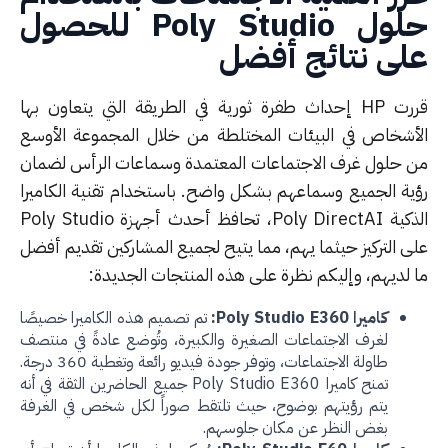
لول
Poly Studio
للحصول
لى نتائج أفضل
قررت HP إحداث طفرة ثورية في الطريقة التي يتعاون بها
أشخاص في البيئات المختلطة من خلال المجموعة الأوسع
 حلول غرف الاجتماعات المعتمدة وسماعات الرأس لضمان
ية الجميع وسماعهم بشكل واضح. باستخدام تقنية الكاميرا
الذكية Poly DirectAI، تحافظ أحدث أجهزة Poly Studio
ى التركيز حيثما يهم، مما يتيح لجميع المشاركين تقديم أفضل
 لديهم، وإليكم نظرة على هذه المنتجات الجديدة:
كاميرا Poly Studio E360:
تم تصميم هذه الكاميرا خصيصًا
لغرف الاجتماعات الصغيرة والكبيرة، وتُوضع عادةً في منتصف
طاولة الاجتماعات، وتوفر جودة فيديو رائعة وتغطية 360 درجة.
تمنح كاميرا Poly Studio E360 جميع الحاضرين الثقة في أنه
يتم رؤيتهم بوضوح، حيث تلتقط صوراً لكل شخص في الغرفة
بغض النظر عن مكان جلوسهم.