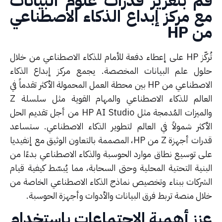
م بتعزيز قدرات علوم البيانات
 مركز إبداع الذكاء الاصطناعي
ن
HP
تُركّز HP على إعطاء دفعة للأمام للذكاء الاصطناعي من خلال
ول علم البيانات المخصصة. يجمع مركز إبداع الذكاء
الاصطناعي من HP بين محطة العمل المحمولة الأكثر تقدماً في
العالم للذكاء الاصطناعي والمهام القوية مثل سلسلة Z
والميزات المُدمجة مثل HP AI Studio من أجل تقديم الحل
أكثر شمولاً في العالم لتطوير الذكاء الاصطناعي. ستساعد
قدرات أجهزة Z من HP، المصممة بالتعاون الوثيق مع إنفيديا
ى توسيع نطاق موارد الحوسبة والذكاء الاصطناعي بدءًا من
بنية التحتية المحلية وحتى السحابة، مما يُبسّط كيفية قيام
شركات ببناء وتخصيص نماذج الذكاء الاصطناعي الخاصة من
ال منصة تربط فرق البيانات والأدوات وأجهزة الحوسبة.
زز أهمية الاجتماعات باستخدام