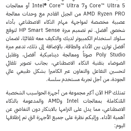
Core™ Ultra 5 وIntel® Core™ Ultra 7 أو معالجات
AMD Ryzen PRO من الجيل القادم مع وحدات معالجة
بية مخصصة لمواجهة مهام الذكاء الاصطناعي بأداء
شخصي أفضل. تم تصميم ميزة HP Smart Sense لتوقع
وك استخدام الكمبيوتر لديك والتكيف معه تلقائيًا، لضمان
ضل توازن بين الأداء والطاقة. بالإضافة إلى ذلك، تدعم ميزة
Poly Studio صوتاً ومعالجة ديناميكية أفضل، وتقليل
ضوضاء بتقنية الذكاء الاصطناعي، بجانب تصوير تلقائي
حسين التفاعل والتعاون عبر الكاميرا بشكل طبيعي عالي
جودة، من أجل تجربة مستخدم سلسة.
تمتلك HP الآن أكبر مجموعة من أجهزة الحواسيب الشخصية
المُتكاملة بمعالجات Intel وAMD والمدعومة بالذكاء
اصطناعي، مما يدل على التزامها بالابتكار دون التغاضي عن
مية الأداء. وإليكم نظرة على جميع الأجهزة التي تم إطلاقها
وم: