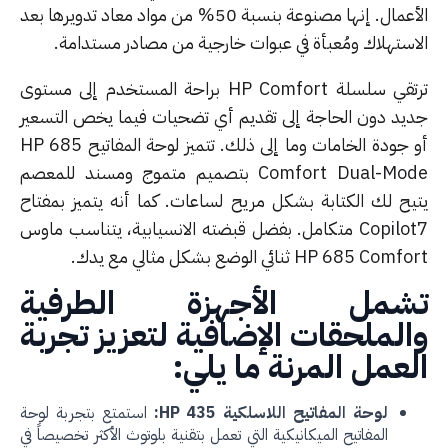
الأعمال. إنها مصنوعة بنسبة 50% من مواد معاد تدويرها بعد
استهلاك ومُعبأة في عبوات خارجية من مصادر مستدامة.
ترتقي سلسلة HP Comfort براحة المستخدم إلى مستوى
يد دون الحاجة إلى تقديم أي تضحيات فيما يخص التسعير
أو جودة الخامات وما إلى ذلك. تتميز لوحة المفاتيح HP 685
Comfort Dual-Mode بتصميم متموج ومسند للمعصم
يح لك الكتابة بشكل مريح لساعات. كما أنه يتميز بمفتاح
Copilot7 متكامل. بفضل قبضته الانسيابية، يتناسب ماوس
HP 685 Co ثنائي الوضع بشكل مثالي مع يدك.
شمل الأجهزة الطرفية
لملحقات الإضافية لتعزيز تجربة
عمل المرنة ما يلي:
لوحة المفاتيح اللاسلكية HP 435:
استمتع بتجربة لوحة
المفاتيح الميكانيكية التي تعمل بتقنية بلوتوث الأكثر تخصيصاً في