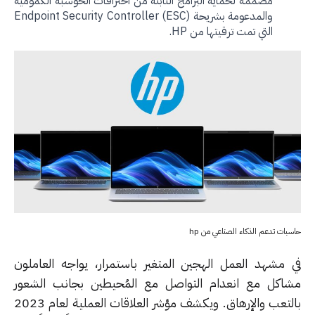
مصممة لحماية البرامج الثابتة من اختراقات الحوسبة الكمومية
والمدعومة بشريحة Endpoint Security Controller (ESC)
التي تمت ترقيتها من HP.
ات تدعم الذكاء الصناعي من hp
 مشهد العمل الهجين المتغير باستمرار، يواجه العاملون
اكل مع انعدام التواصل مع المُحيطين بجانب الشعور
بالتعب والإرهاق. ويكشف مؤشر العلاقات العملية لعام 2023