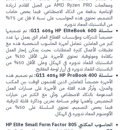
ومعالجات AMD Ryzen PRO من الجيل القادم لزيادة
الإنتاجية بدفعة من الذكاء الاصطناعي. فيما يخص خامات
التصميم، تحتوي هذه الحواسيب على نسبة لا تقل عن 75%
من البلاستيك المعاد تدويره.
سلسلة HP EliteBook 600 و605 G11:
تم تصميمها
خصيصاً للشركات ومؤسسات القطاع العام التي يعمل بها عدد
كبير من العاملين. تتعامل أجهزة الحاسوب الشخصية هذه مع
تطبيقات الأعمال كثيرة المتطلبات بحيث يمكن إنجاز العمل
بكفاءة وموثوقية. تحتوي الأجهزة على الأقل 30% من
البلاستيك المُعاد تدويره في الهيكل وعلى الأقل 50% من
البلاستيك المُعاد تدويره في أزرار لوحة المفاتيح.
سلسلة HP ProBook 400 و405 G11:
تم تصميم هذه
الأجهزة خصيصاً للعاملين الذين يُقسّمون الوقت بين المكتب
والمنزل، وتُركّز هذه الفئة من الأجهزة على مسارات العمل
المدعومة بالذكاء الاصطناعي وتأتي مع الكثير من خيارات
التخصيص وأهمها توفير مساحة تخزين وذاكرة قابلة للترقية.
فيما يخص التصميم، تحتوي السلسلة على 50% من
الألومنيوم المعاد تدويره في الهيكل.
الحاسوب المكتبي HP Elite Small Form Factor 805