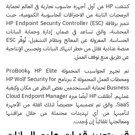
كشفت HP عن أول أجهزة حاسوب تجارية في العالم لحماية
برمجيات الثابتة من الاختراقات الحاسوبية الكمومية، حيث
تتميز برقاقة HP Endpoint Security Controller (ESC)
محسّنة، والتي تساعد في ضمان إدارة وحماية البيانات
الحساسة. المعزولة عن المعالج ونظام التشغيل، تُوفّر ESC
صة عتادية تقلل من خطر انتهاك البيانات وتحسين الإنتاجية
 طريق منع توقف العمل.
تم تجهيز الحواسيب المحمولة HP Elite وProBook
ومحطات العمل المحمولة Z ببرنامج HP Wolf Security for
Business لحماية المستخدمين بغض النظر عن مكان وكيفية
عملهم. أطلقت HP أيضًا ميزة Cloud Endpoint Manager
SaaS، والتي تم تصميمها خصيصاً لتلك الفئة من الأجهزة
أمينها من أي تهديدات محتملة من خلال مراقبتها
الجتها تلقائياً إن وُجدت.