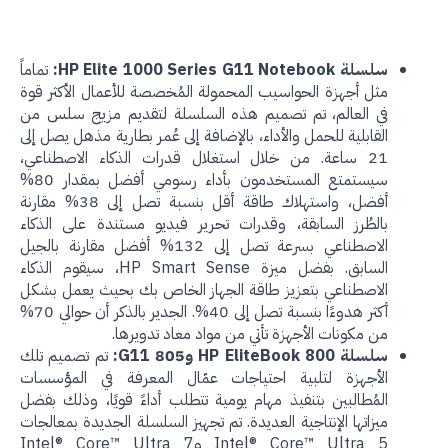
سلسلة HP Elite 1000 Series G11 Notebook:
تماماً
مثل أجهزة الحواسيب المحمولة المُخصصة للأعمال الأكثر قوة
في العالم، تم تصميم هذه السلسلة لتقديم مزيج سلس من
القابلية للحمل والأداء، بالإضافة إلى عُمر بطارية مذهل يصل إلى
21 ساعة. من خلال استغلال قدرات الذكاء الاصطناعي،
سيستمتع المستخدمون بأداء رسومي أفضل بمقدار 80%
أفضل، واستهلاك طاقة أقل بنسبة تصل إلى 38% مقارنة
بالطُرز السابقة، وقدرات تحرير فيديو مستندة على الذكاء
الاصطناعي بسرعة تصل إلى 132% أفضل مقارنة بالجيل
السابق. بفضل ميزة HP Smart Sense، سيقوم الذكاء
الاصطناعي بتعزيز طاقة الجهاز الخاص بك بحيث يعمل بشكل
أكثر هدوءًا بنسبة تصل إلى 40%. الجدير بالذكر أن حوالي 70%
من مكونات الأجهزة تأتي من مواد معاد تدويرها.
سلسلة HP EliteBook 800 و805 G11:
تم تصميم تلك
الأجهزة لتلبية احتياجات عمّال المعرفة في المؤسسات
المُطالبين بتنفيذ مهام يومية تتطلب أداءً قويًا، وذلك بفضل
ميزاتها الإنتاجية العديدة. تم تجهيز السلسلة الجديدة بمعالجات
Intel® Core™ Ultra 5 وIntel® Core™ Ultra 7