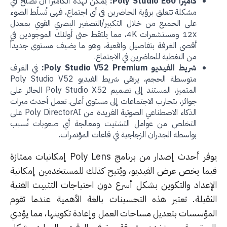
كاميرا Poly Studio E60:
يُمكن لهذه الكاميرا أن تصلح أي
مشكلة تتعلق برؤية الحاضرين في أي اجتماع، فهي تُسلّط الضوء
على الجميع من خلال التكبير/التصغير البصري القوي بمعدل
12x ومستشعرات 4K، مما يلتقط حتى أولئك الموجودين في
أقصى الغرفة بتفاصيل واقعية، وهو ما يضيف مستوى جديداً
من التغطية للحاضرين في الاجتماع.
شريط الفيديو Poly Studio V52 Premium:
في الغرف
متوسطة الحجم، يرتقي شريط الفيديو Poly Studio V52
المتميز، المستند إلى تصميم Poly Studio X52 الحائز على
جوائز، بتجارب الاجتماعات إلى مستوى أعلى. تعمل أحدث ميزات
الذكاء الاصطناعي الصوتية الفريدة من Poly DirectorAI على
التخلص من عوامل التشتيت ومعالجة أي صعوبات تُسبب
بواسطة الجدران الزجاجية في قاعات المؤتمرات.
يوفر أحدث إصدار من برنامج Poly Lens إمكانيات ممتازة
ما يخص عرض الفيديو، ويُتيح كذلك للمستخدمين إمكانية
إعداد والتكوين بشكل أسرع دون احتياجات التثبيت الفنية
ثقيلة. تعتبر هذه التحسينات بالغة الأهمية عندما تقوم
مؤسسات بتعديل مساحات العمل وإعادة تكوينها، مما يؤدي