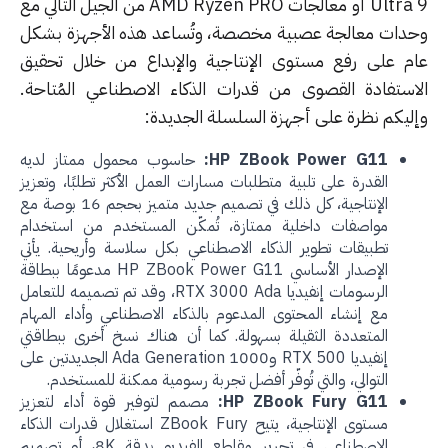
Ultra 9 أو معالجات AMD Ryzen PRO من الجيل التالي مع
دات معالجة عصبية مخصصة، وتُساعد هذه الأجهزة بشكل
م على رفع مستوى الإنتاجية والإبداع من خلال تحقيق
استفادة القصوى من قدرات الذكاء الاصطناعي المُتاحة.
ليكم نظرة على أجهزة السلسلة الجديدة:
HP ZBook Power G11:
حاسوب محمول ممتاز لديه
القدرة على تلبية متطلبات مسارات العمل الأكثر تطلبًا، وتعزيز
الإنتاجية، كل ذلك في تصميم جديد متميز بحجم 16 بوصة مع
مواصفات داخلية ممتازة، تُمكّن المستخدم من استخدام
تطبيقات تطوير الذكاء الاصطناعي بكل سلاسة وأريحية. يأتي
الإصدار الأساسي HP ZBook Power G11 مدعومًا ببطاقة
الرسومات إنفيديا RTX 3000 Ada، وقد تم تصميمه للتعامل
مع إنشاء المحتوى المدعوم بالذكاء الاصطناعي وأداء المهام
المتعددة الثقيلة بسهولة. كما أن هناك نسخ أخرى ببطاقتي
إنفيديا RTX 500 و1000 Ada Generation الجديدتين على
التوالي، والتي تُوفّر أفضل تجربة رسومية ممكنة للمستخدم.
HP ZBook Fury G11:
مصمم لتوفير قوة أداء لتعزيز
مستوى الإنتاجية، يتيح ZBook Fury استغلال قدرات الذكاء
الاصطناعي في تحرير مقاطع الفيديو بدقة 8K، أو تصميم