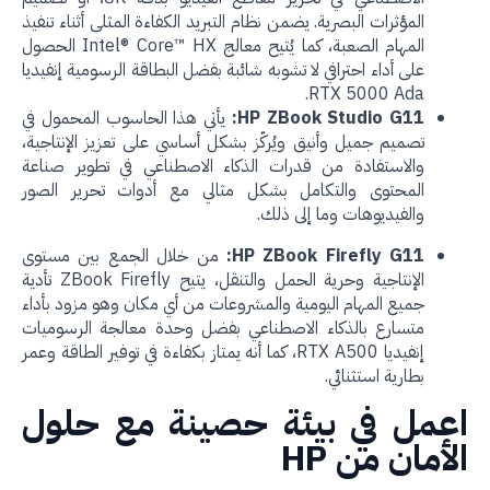
المؤثرات البصرية. يضمن نظام التبريد الكفاءة المثلى أثناء تنفيذ
المهام الصعبة، كما يُتيح معالج Intel® Core™ HX الحصول
على أداء احترافي لا تشوبه شائبة بفضل البطاقة الرسومية إنفيديا
RTX 5000 Ada.
HP ZBook Studio G11:
يأتي هذا الحاسوب المحمول في
تصميم جميل وأنيق ويُركّز بشكل أساسي على تعزيز الإنتاجية،
والاستفادة من قدرات الذكاء الاصطناعي في تطوير صناعة
المحتوى والتكامل بشكل مثالي مع أدوات تحرير الصور
والفيديوهات وما إلى ذلك.
HP ZBook Firefly G11:
من خلال الجمع بين مستوى
الإنتاجية وحرية الحمل والتنقل، يتيح ZBook Firefly تأدية
جميع المهام اليومية والمشروعات من أي مكان وهو مزود بأداء
متسارع بالذكاء الاصطناعي بفضل وحدة معالجة الرسوميات
إنفيديا RTX A500، كما أنه يمتاز بكفاءة في توفير الطاقة وعمر
بطارية استثنائي.
عمل في بيئة حصينة مع حلول
لأمان من
HP