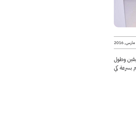
يقين وطول
 بسرعة كي