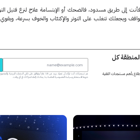
فأنت إلى طريق مسدود، فالضحك أو الإبتسامة علاج لنزع فتيل التو
لمواقف ويجعلك تتغلب على التوتر والإكتئاب والخوف بسرعة، ويقوي
المنطقة كل
 اطلاع بأهم مستجدات التقنية
عبر تسجيلك، أنت تؤكد أن عمرك يزيد عن 18 عاماً وتوافق على تلقي النشرات البر
شروط الاستخدام وسياسة الخصوصية الخاصة بنا. يمكنك إلغاء اشتراكك في أي وقت.