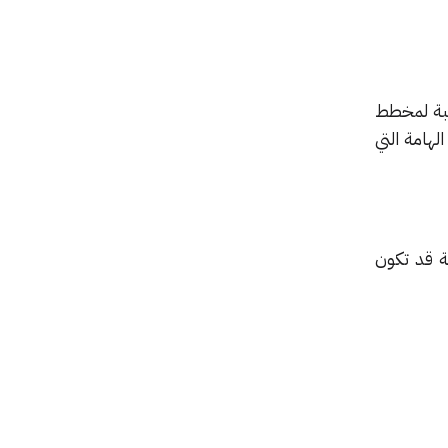
بة لمخطط
هامة التي
 قد تكون