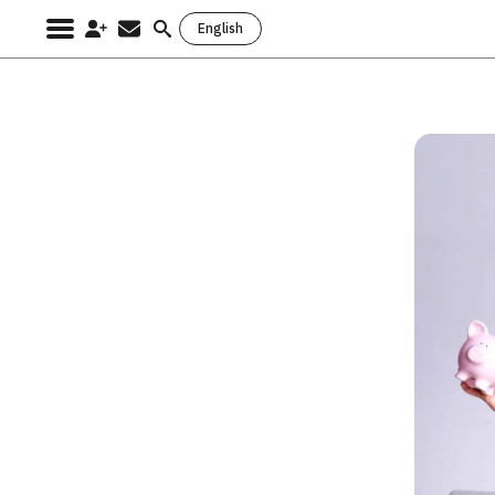
English
Search
for: