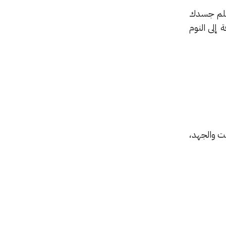
سلم جسدك
إلى النوم
قت والجهد،