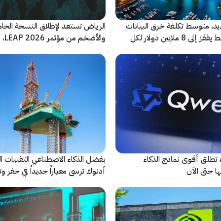
ديد، متوسط تكلفة خرق البيانات
الرياض تستعد لإطلاق النسخة الخا
في الشرق الأوسط يقفز إلى 8 ملايين دولار لكل
والأضخ
شريكاً إعلامياً للحدث
شركة Alibaba تطلق أقوى نماذج الذكاء
بفضل الذكاء الاصطناعي التقنيات ال
ا حتى الآن
أدنوك ترسي معياراً جديداً في حفر وت
النقطية