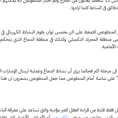
لقياس نشاط الخلايا العصبية في رأس 12 شخصا يعانون من الصرع وتم اخبار المتطوعين انه ي
دقائق فى الساعة كلما ارادوا.
ر المتطوعين الضغط على الزر بخمس ثوان يقوم النشاط الكهربائي في
مى منطقة المحرك التكميلي وكذلك في منطقة الدماغ الذي يتحكم ف
الأمامية.
 الى مرحلة اكبر فحالما يرى أن نشاط الدماغ وعملية ارسال الإشارات الم
” على شاشة أمام المتطوعين مما جعل المتطوعين يشعرون ان هذا غ
 فقط قليلا من قراءة العقل الغير مؤذية والتى تساعد على معرفة آلي
اص الذين يعانون من مرض
باركنسون
أو الأمراض الأخرى التي تفقد