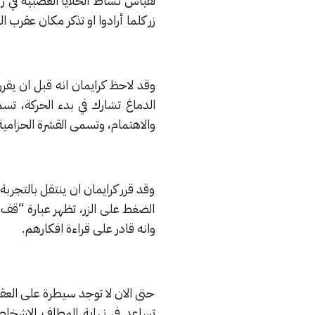
زر كلما أرادوا او تذكر مكان عقرب ال
وقد لاحظ كرايمان انه قبل ان يقر
الدماغ تشارك في بدء الحركة، تس
والاهتمام، وتسمى القشرة الحزامية 
وقد قرر كرايمان ان ينتقل بالتجربة
الضغط على الزر، تظهر عبارة “قف
وانه قادر على قراءة افكارهم.
حتى الان لا توجد سيطرة على العقل
تساعد في نهاية المطاف الاشخ