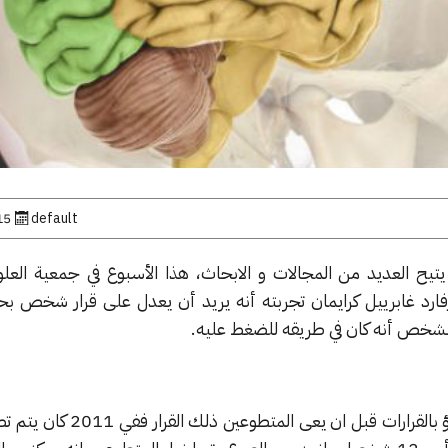
default
15 أبريل, 
تيح العديد من المجالات و الابحاث، هذا الأسبوع في جمعية العلو
فارد غابرييل كرايمان تجربته أنه يريد أن يعدل على قرار شخص ب
الشخص أنه كان في طريقه للضغط عليه.
وقد أثبتت التجربة انه يمكن التنبؤ بالقرارات قبل ان ي