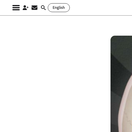
English
Search
for: