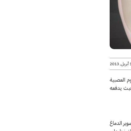
2013
م العصبية
حيث يدفعه
عى المتطوعين ذلك القرار ففي 2011 كان يتم تصوير الدماغ