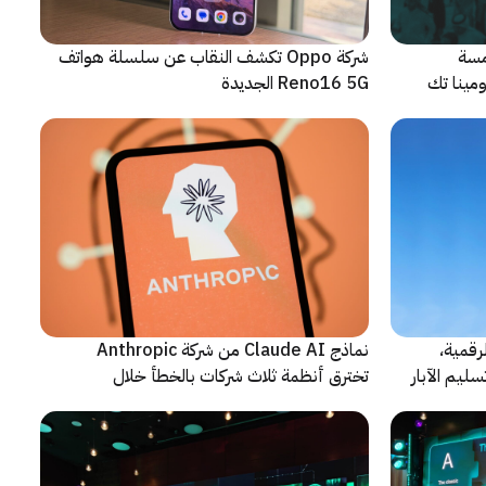
مسة
شركة Oppo تكشف النقاب عن سلسلة هواتف
م من مؤتمر LEAP 2026، ومينا تك
Reno16 5G الجديدة
رقمية،
نماذج Claude AI من شركة Anthropic
سليم الآبار
تخترق أنظمة ثلاث شركات بالخطأ خلال
اختبارات أمنية