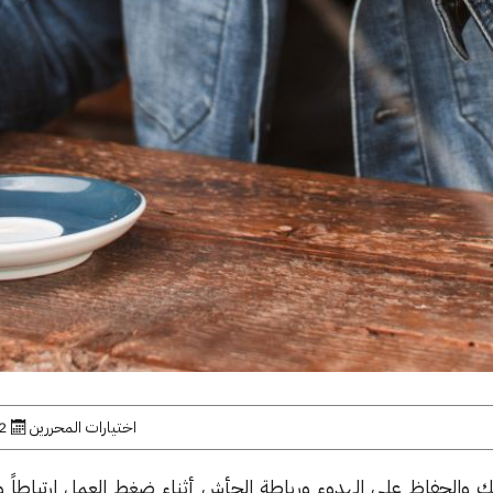
اختيارات المحررين
12 ما
 والحفاظ على الهدوء ورباطة الجأش أثناء ضغط العمل ارتباطاً وثيق