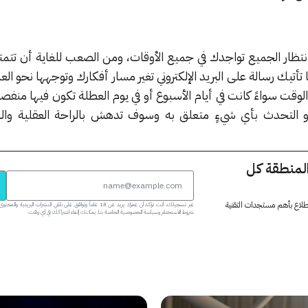
 في انتظار الجميع تواجدك في جميع الأوقات، ومن الصعب للغاية أن تت
تأتيك رسالة على البريد الإلكتروني تغير مسار أفكارك وتوجهها نحو الع
وقت سواءً كانت في أيام الأسبوع أو في يوم العطلة تكون فيها منفصلاً
أو التحدث بأي شيءٍ متعلق به وسوف تدهش بالراحة العقلية والن
المنطقة كل
 اطلاع بأهم مستجدات التقنية
عبر تسجيلك، أنت تؤكد أن عمرك يزيد عن 18 عاماً وتوافق على تلقي النشرات البر
شروط الاستخدام وسياسة الخصوصية الخاصة بنا. يمكنك إلغاء اشتراكك في أي وقت.