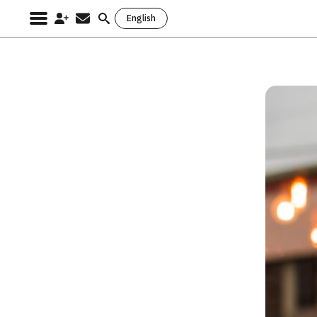
English
Search
for: