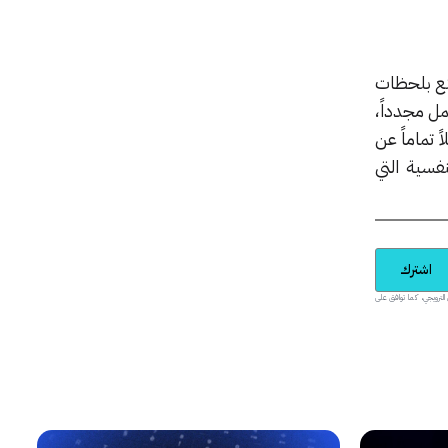
متع بلحظات
مل مجدداً،
 تماماً عن
فسية التي
اشترك
يدية والمحتوى الترويجي، كما توافق على