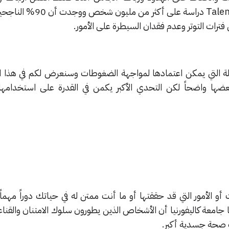
الجيد، وقد أجرت شبكة TalentSmart دراسة على أ
ترات التوتر وعدم فقدان السيطرة على الأمور.
لة التي يمكن اعتمادها لمواجهة الضغوطات وسنعرض لكم في هذا ا
ضها واضحاً لكن التحدي الأكبر يكمن في القدرة على استخدامها
 أو الأمور التي قد حققتها أو ما أنت ممتن له في حياتك دوراً مهما
امعة كاليفورنيا أن الأشخاص الذين يطورون سلوك الامتنان والقناع
ب صحة جسدية أكبر.