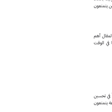
كثر من مليون شخص ووجدت أن 90% الناجحين يتمتعون
لمقال أهم
 في الوقت
ً في تحسين
ة يتمتعون