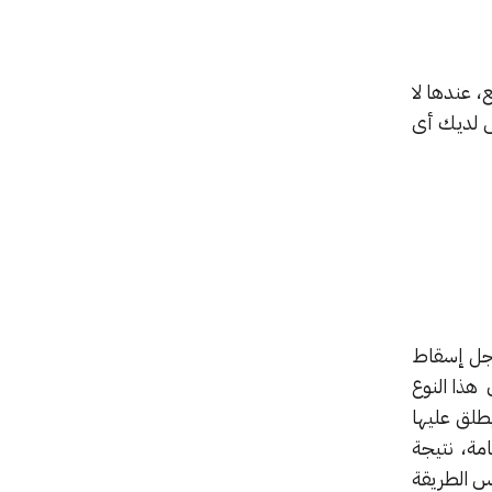
 عندها لا
س لديك أى
طريقة للهجوم تعرف بهجوم حجب الخدمة أو (DDoS) من أجل إسقاط
 هذا النوع
طلق عليها
امة، نتيجة
س الطريقة