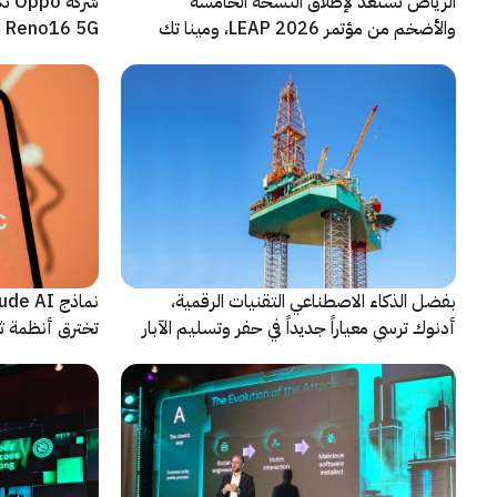
الرياض تستعد لإطلاق النسخة الخامسة
شرك
والأضخم من مؤتمر LEAP 2026، ومينا تك
Reno16 5G الجديدة
شريكاً إعلامياً للحدث
بفضل الذكاء الاصطناعي التقنيات الرقمية،
أدنوك ترسي معياراً جديداً في حفر وتسليم الآبار
تخترق أنظمة ث
النقطية
اختبارات أمنية