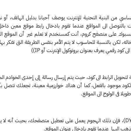
سي من البنية التحتية للإنترنت يوصف أحيانا بدليل الهاتف، أو ن
ت بالتوصل الى المواقع عندما تقوم بادخال رابط موقع معين داخ
سبوك على متصفح كروم، أنت كمستخدم لا تعلم غير أن الموقع ال
له، لكن بالنسبة للحاسوب لا يتم الأمر بنفس الطريقة التى تفكر به
ى كود رقمي يعرف بعنوان بروتوكول الإنترنت أو IP))
تحويل الرابط الى كود، حيث يتم إرسال رسالة إلى إحدى الخوادم ال
لكود موجود بالفعل، كما أن هناك خوارزمية معينة، تجعلك تتصل ب
يلا فى الولوج الى الموقع.
لذلك من خلال استهداف ال (DYN)، فإن ذلك الهجوم يعمل على تعطيل متصفحك، بحيث أنه
هب اليها عندما تقوم بإدخال عنوان الموقع.