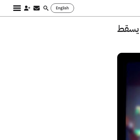
English
Search
for:
 يسقط