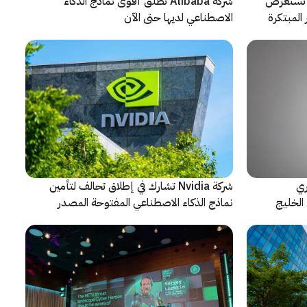
لتعاون مع ARRI، شركة HONOR تستعرض
شركة Alibaba تطلق أقوى نماذج الذكاء
المبتكرة
الاصطناعي لديها حتى الآن
ري
شركة Nvidia تشارك في إطلاق تحالف لتأمين
الخليج
نماذج الذكاء الاصطناعي المفتوحة المصدر