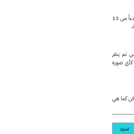
والآن أصبح بإمكان المستخدمين أن يخبروا أصدقائهم وعائلتهم ويعبروا لهم عن محبتهم الكبيرة، وبدءاً من 13
.
قات ومن ثم ينقر
طاقة كأي صورة
كن كما هي
اشترك