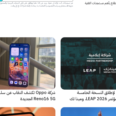
 اطلاع بأهم مستجدات التقنية
عبر تسجيلك، أنت تؤكد أن عمرك يزيد عن 18 عاماً وتوافق على تلقي النشرات البر
شروط الاستخدام وسياسة الخصوصية الخاصة بنا. يمكنك إلغاء اشتراكك في أي وقت.
لإطلاق النسخة الخامسة
شركة Oppo تكشف النقاب عن
والأضخم من مؤتمر LEAP 2026، ومينا تك
Reno16 5G الجديدة
 للحدث