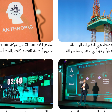
اصطناعي التقنيات الرقمية،
نماذج Claude AI م
راً جديداً في حفر وتسليم الآبار
تخترق أنظمة ثلاث شركات بالخطأ خ
اختبارات أمنية