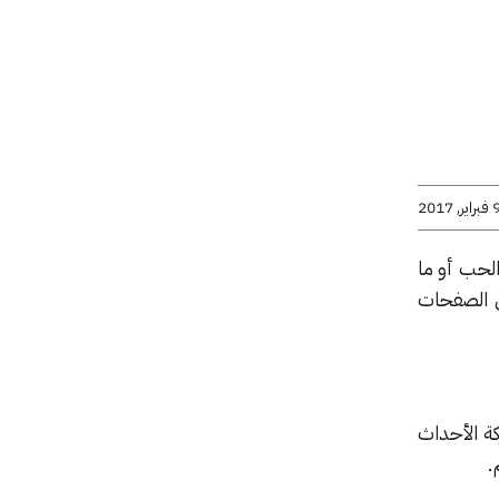
راير, 2017
لحب أو ما
ى الصفحات
ة الأحداث
.