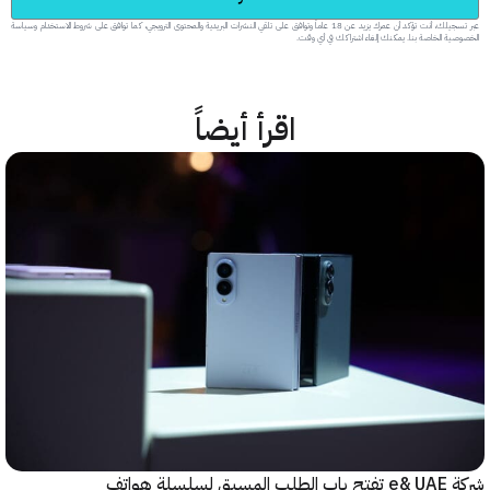
عبر تسجيلك، أنت تؤكد أن عمرك يزيد عن 18 عاماً وتوافق على تلقي النشرات البريدية والمحتوى الترويجي، كما توافق على شروط الاستخدام وسياسة
. يمكنك إلغاء اشتراكك في أي وقت.
اقرأ أيضاً
شركة e& UAE تفتح باب الطلب المسبق لسلسلة هواتف