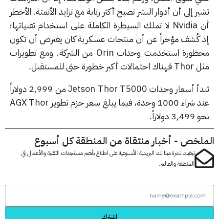
أن أدوار البشر تصبح أكثر رتابة مع تزايد الأتمتة. الأخطر
أن Nvidia لا تملك السيطرة الكاملة على استخدام تقنياتها؛
 مؤخراً عن أن منتجات عسكرية كان يفترض أن تكون
محظورة استخدمت وحدات Orin من الشركة. ومع تطويرات
تبدأ أسعار وحدات Jetson Thor T5000 من 2,999 دولاراً
عند شراء 1000 وحدة، فيما يبلغ سعر حزم تطوير AGX Thor
- أخبار منتقاة من المنطقة كل أسبوع
 نشرة مينا تك البريدية الأسبوعية على اطلاع بأهم مستجدات التقنية والأعمال في
قة والعالم.
اشترك