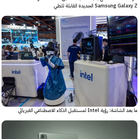
لجديدة القابلة للطي
 اﻟذﻛﺎء الاصطناعي الفيزيائي