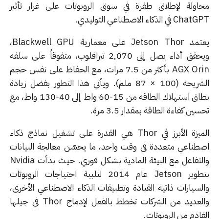
لإطلاق طفرة في سوق الروبوتات على غرار تأثير
ي التوليدي.
يعتمد Jetson Thor على معمارية Blackwell GPU،
ويحقق أداء يصل إلى 2,070 تيرافلوب، متفوقاً على سلفه
AGX Orin بأكثر من 7.5 مرات، مع الحفاظ على نفس حجم
الشريحة (100 × 87 ملم). ويأتي هذا التطور بفضل زيادة
نطاق استهلاك الطاقة من 15-60 واط إلى 40-130 واط، مع
ة الطاقة بمقدار 3.5 مرة.
الميزة الأبرز في Thor هي القدرة على تشغيل نماذج ذكاء
 متعددة في وقت واحد، ما يحسّن معالجة البيانات
والتفاعل مع البيئة المادية بشكل فوري. حيث بدأت Nvidia
بتطوير Jetson عام 2014 لتلبية احتياجات الروبوتات
ت ذاتية القيادة وتطبيقات الذكاء الاصطناعي الأخرى،
والعديد من الشركات تخطط بالفعل لإدماج Thor في جيلها
ن الروبوتات.