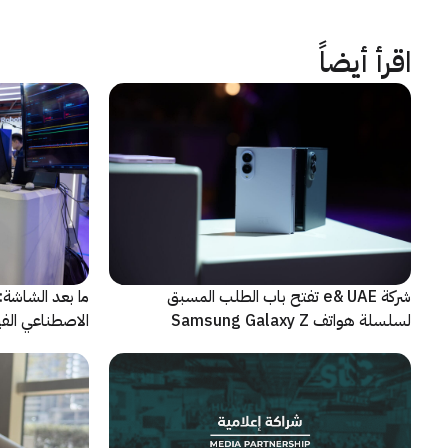
اقرأ أيضاً
شركة e& UAE تفتح باب الطلب المسبق
الاصطناعي الفيز
لسلسلة هواتف Samsung Galaxy Z
الجديدة القابلة للطي