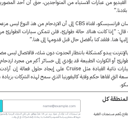
 الفيديو من عبارات الاستياء من المتواجدين، حتى أن أحد المصوري
لادنا.”
أشار جيفري بيلبري، أحد سكان سان فرانسيسكو، لقناة CBS إلى أن الازدحام من هذ الن
قال: “إذا كانت هناك حالة طوارئ، فلن تتمكن سيارات الطوارئ من ا
يها هنا. فلقد كنا بأفضل حال قبل قدومها إلى هنا.”
 بالإنترنت يبدو كمشكلة بانتظار الحدوث دون شك، فالاتصال ليس مضمون
رئ أو الكوارث الطبيعة قد يؤدي إلى خسائر أكبر من مجرد ازدحام م
من الأفضل أن تعمل شركات السيارات ذاتية القيادة مثل Cruise على إيجاد حلول 
سعة التي لقاها حكم ولاية كاليفورنيا الذي سمح لهذه الشركات بزيادة
سكو.
المنطقة كل
 اطلاع بأهم مستجدات التقنية
عبر تسجيلك، أنت تؤكد أن عمرك يزيد عن 18 عاماً وتوافق على تلقي النشرات البر
شروط الاستخدام وسياسة الخصوصية الخاصة بنا. يمكنك إلغاء اشتراكك في أي وقت.