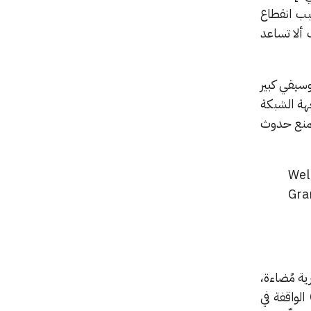
بب انقطاع
 ألا تساعد
مهرجان موسيقي كبير
رجان كبير إلى مواجهة الشبكة
 لمنع حدوث
Wel
Gra
لتحذيرية مُضاءة،
بينما كانت صفوف من السيارات العادية مشلولة عن الحركة وغير قادرة على تجاوز سيارات Cruise الواقفة في