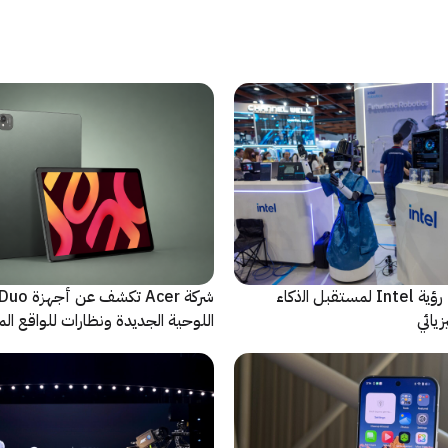
ﻣا بعد الشاشة: رؤية Intel لمستقبل اﻟذﻛﺎء
شركة Acer تك
يائي
اللوحية الجديدة ونظارات للواقع المع
الاصطناعي