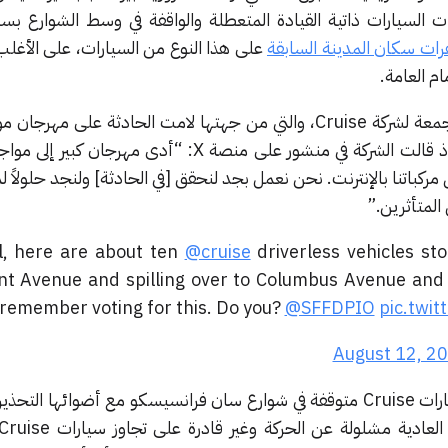
 السيارات ذاتية القيادة المتعطلة والواقفة في وسط الشوارع بس
رات سكان المدينة السابقة
على هذا النوع من السيارات، على الأغلب
م العامة.
تتبع السيارات التي تعطلت يوم الجمعة لشركة Cruise، والتي من جهتها لامت الحادثة على 
أقيم في المنطقة في نفس اليوم. إذ قالت الشركة في منشور على منصة X: “أدى مه
مركباتنا بالإنترنت. نحن نعمل بجد لنحقق [في الحادثة] ولنجد حلولاً
المتأثرين.”
l, here are about ten
@cruise
driverless vehicles st
nt Avenue and spilling over to Columbus Avenue and V
remember voting for this. Do you?
@SFFDPIO
pic.twi
August 12, 2
أظهرت مقاطع فيديو للحادثة سيارات Cruise متوقفة في شوارع سان فرانسيسكو مع أضوائها ا