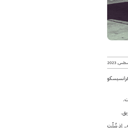
فرانسيسكو
ت.
يق.
. إذ شُلّت