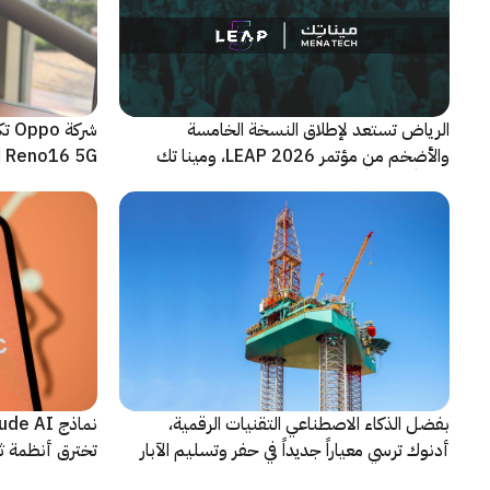
الرياض تستعد لإطلاق النسخة الخامسة
شرك
والأضخم من مؤتمر LEAP 2026، ومينا تك
Reno16 5G الجديدة
شريكاً إعلامياً للحدث
بفضل الذكاء الاصطناعي التقنيات الرقمية،
أدنوك ترسي معياراً جديداً في حفر وتسليم الآبار
تخترق أنظمة ث
النقطية
اختبارات أمنية