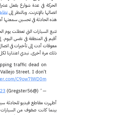
الحركة في عدة شوارع بفعل عشرات
اتصالها بالإنترنت. وبالنظر إلى
تظاه
هذه الحادثة في تحسين سمعتها أما
معوقات أدت إلى تأخيرات في اتصال 
ذلك مرة أخرى. نبدي اعتذارنا لكل 
opping traffic dead on
allejo Street. I don’t
tter.com/C9ow7lWD0m
023
— ’ ︎ (@Gregster56)