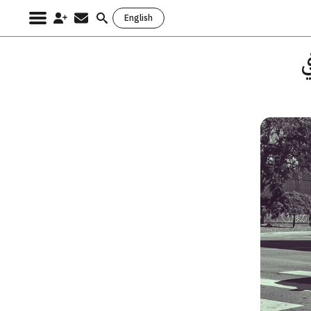
English
Search
for:
ي