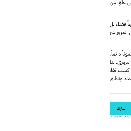
ن علّق عن
وع ليس مزعجاً فقط، بل
لمرور عبر
اً دائماً.
روري. لذا
فعالة إن أرادت كسب ثقة
 عدد ونطاق
اشترك
يدية والمحتوى الترويجي، كما توافق على