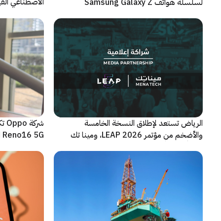
الاصطناعي الفيز
لسلسلة هواتف Samsung Galaxy Z
الجديدة القابلة للطي
الرياض تستعد لإطلاق النسخة الخامسة
شرك
والأضخم من مؤتمر LEAP 2026، ومينا تك
Reno16 5G الجديدة
شريكاً إعلامياً للحدث