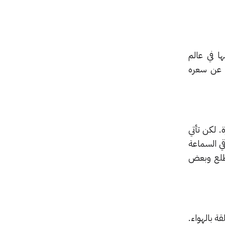
ائية، Dyson، عن أول منتج لها في عالم
لذي سيحمل اسم Dyson Zone مع الكشف عن سعره
 لكن تأتي
ي السماعة
لطلع وبعض
هربائية المتعلقة بالهواء.