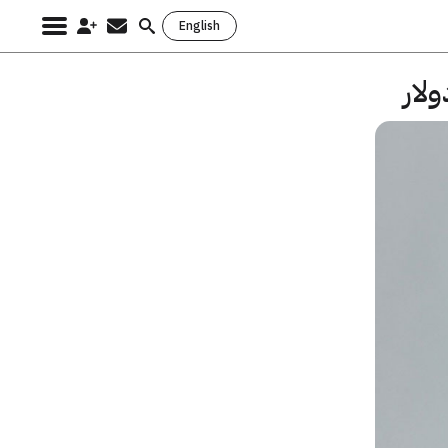
English
Search
for: