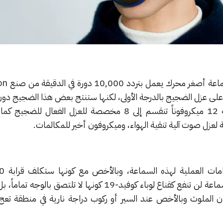
ز على عزل الضجيج بالدرجة الأولى، لكنها ستنتج بعض هذا الضجيج دو
تأتي السماعة مزودة بما مجموعه 12 ميكروفوناً تنقسم إلى 8 مخصصة للعزل الفعا
أمريكي. وقد أكدت الشركة أن السماعة لن تنفع كقناع لوباء كوفيد-19 كونها لا تلتص
 الملوث وبالأخص عند السير أو ركوب دراجة نارية في منطقة تعج 