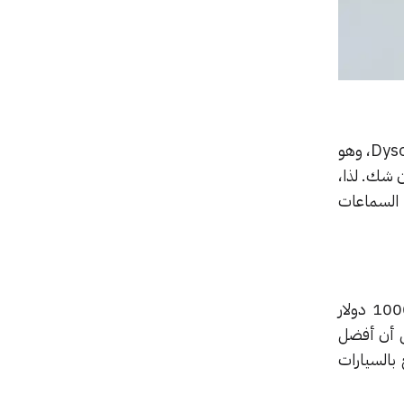
يتضمن جزء الفلتر الهوائي من السماعة أصغر محرك يعمل بتردد 10,000 دورة في الدقيقة من صنع Dyson، وهو
ن شك. لذا،
ل للضجيج كما السماعات
من غير الواضح ما هي الاستخدامات العملية لهذه السماعة، وبالأخص مع كونها ستكلف قرابة 1000 دولار
ق بالوجه تماماً، بل أن أفضل
بالسيارات