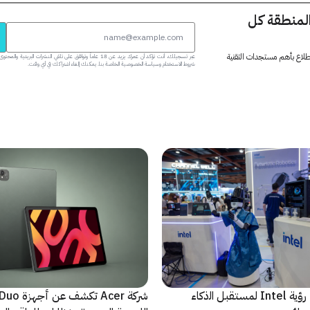
المنطقة كل
 اطلاع بأهم مستجدات التقنية
عبر تسجيلك، أنت تؤكد أن عمرك يزيد عن 18 عاماً وتوافق على تلقي النشرات البر
شروط الاستخدام وسياسة الخصوصية الخاصة بنا. يمكنك إلغاء اشتراكك في أي وقت.
ﻣا بعد الشاشة: رؤية Intel لمستقبل اﻟذﻛﺎء
شركة Acer تك