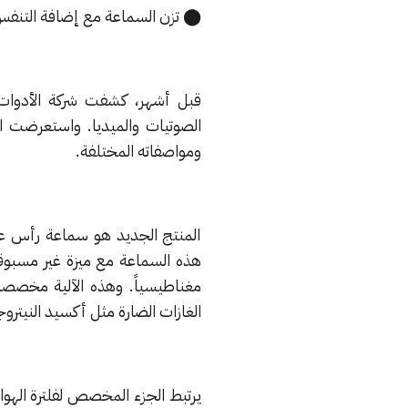
⬤ تزن السماعة مع إضافة التنفس 670 جراماً، وتكلف 949 دولاراً، أي ضعفي سعر ods Max
ومواصفاته المختلفة.
المنتج الجديد هو سماعة رأس عال
هذه السماعة مع ميزة غير مسبوقة
مغناطيسياً. وهذه الآلية مخصصة
الغازات الضارة مثل أكسيد النيتروج