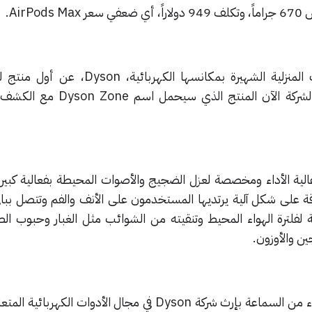
AirP.
قبل أشهر، كشفت شركة الأدوات المنزلية الشهيرة بمكانسها الكهرب
الصوتيات والميديا. واستعرضت الشركة الآن المنتج ا
ية الأداء ومخصصة لعزل الضجيج والأصوات المحيطة بفعالية كبيرة.
 على شكل آلية يرتديها المستخدمون على الأنف والفم وتتصل بباق
 لفلترة الهواء المحيط وتنقيته من الشوائب مثل الغبار وحبوب ا
ين والأوزون.
يرتبط الجزء المخصص لفلترة الهواء من السماعة بإرث شركة Dyson في مجال الأدوات الك