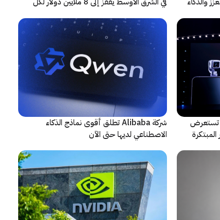
زز والذكاء
في الشرق الأوسط يقفز إلى 8 ملايين دولار لكل
حادثة
لتعاون مع ARRI، شركة HONOR تستعرض
شركة Alibaba تطلق أقوى نماذج الذكاء
المبتكرة
الاصطناعي لديها حتى الآن