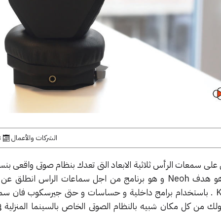
الشركات والأعمال
3 فب
sound lab الخاص ب Kickstar . باستخدام برامج داخلية و حساسات و حتى جيرسكوب فا
حولك من كل مكان شبيه بالنظام الصوتى الخاص بالسينما المنزلية 