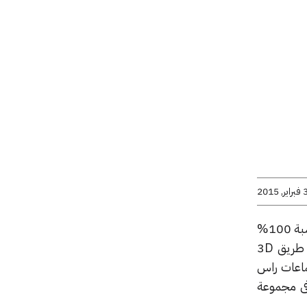
راير, 2015
فى مقابل 160$ بامكانك الحصول على سمعات الرأس ثلاثية الابعاد التى تعدك بنظام صوتى واقعى بنسبة 100%
فى اى مكان او على الاقل هذا هو هدف Neoh و هو برنامج من اجل سماعات الراس انطلق عن طريق 3D
ن سماعات راس
فى مجموعة