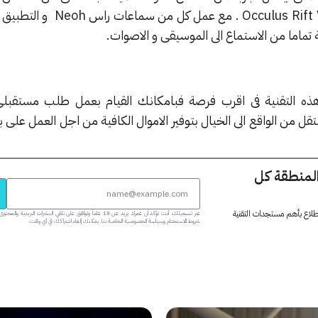
عبارة عن النسخة الصوتية من Occulus Rift VR . مع 
 تماما من الاستماع الى الموسيقى و الاصوات.
ذه التقنية فى اقرب فرصة فبامكانك القيام بعمل طلب مستقبل
ت و مساعدة Neoh ان تنتقل من الواقع الى الخيال بتوفير الاموال الكافية من اجل العمل على
المنطقة كل
 اطلاع بأهم مستجدات التقنية
عبر تسجيلك، أنت تؤكد أن عمرك يزيد عن 18 عاماً وتوافق على تلقي النشرات البر
شروط الاستخدام وسياسة الخصوصية الخاصة بنا. يمكنك إلغاء اشتراكك في أي وقت.