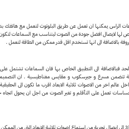
ت الراس يمكنها ان تعمل عن طريق البلوتوث لتعمل مع هاتفك بد
ص لها لايصال افضل جودة من الصوت ليتناسب مع السماعات لتكو
روفة بالاضافة الى انها تستخدم اقل قدر ممكن من الطاقة لتعمل .
عند هذا الحد فبالاضافة الى التطبيق الخاص بها فان السماعات تشتمل 
كة مختلفة تتضمن مسرع و جيرسكوب و مقايس مغناطيسية . ان التصميم 
الم اخر من الاصوات ثلاثية الابعاد اقرب ما تكون الى الحقيقية
ساسات تعمل على التأقلم و تغير الصوت من اجل ان يحول اتجاه حتى
بهذه الطريقة تامل 3D sound lab الى ايصال تجربة من استماع اصوات ثلاثية الابعاد التى من الم