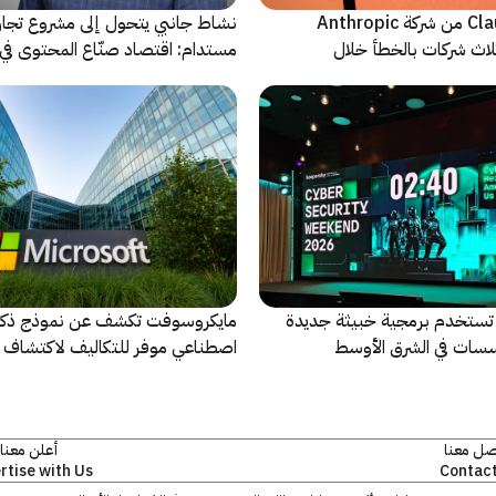
نماذج Claude AI من شركة Anthropic
نشاط جانبي يتحول إلى مشروع تجا
لاث شركات بالخطأ خلال
مستدام: اقتصاد صنّاع المحتوى في 
يشهد مرحلة مفصلية
تخدم برمجية خبيثة جديدة
مايكروسوفت تكشف عن نموذج ذكا
سات في الشرق الأوسط
اصطناعي موفر للتكاليف لاكتشاف ا
الأمنية ومعالجتها
صل معنا
أعلن معنا
rtise with Us
Contact