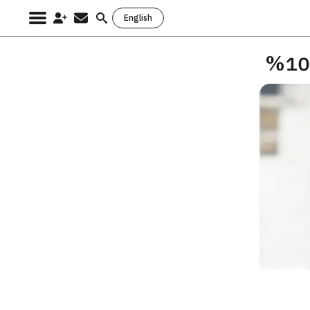
English
Search
for: