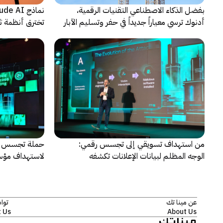
بفضل الذكاء الاصطناعي التقنيات الرقمية،
أدنوك ترسي معياراً جديداً في حفر وتسليم الآبار
تخترق أنظمة ث
النقطية
اختبارات أمنية
من استهداف تسويقي إلى تجسس رقمي:
حملة تجسس تس
الوجه المظلم لبيانات الإعلانات تكشفه
لاستهداف مؤس
كاسبرسكي
وإفريقيا
عن مينا تك
توا
 Us
About Us