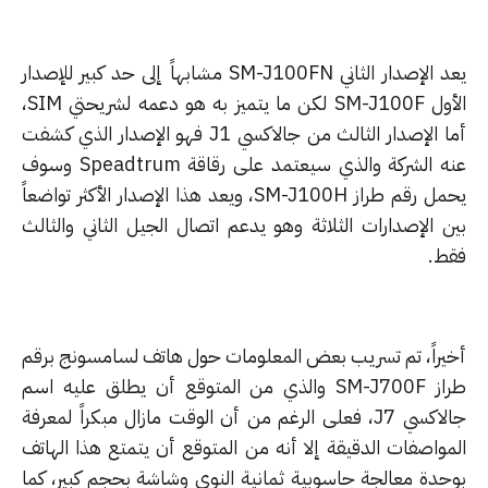
يعد الإصدار الثاني SM-J100FN مشابهاً إلى حد كبير للإصدار
الأول SM-J100F لكن ما يتميز به هو دعمه لشريحتي SIM،
أما الإصدار الثالث من جالاكسي J1 فهو الإصدار الذي كشفت
عنه الشركة والذي سيعتمد على رقاقة Speadtrum وسوف
يحمل رقم طراز SM-J100H، ويعد هذا الإصدار الأكثر تواضعاً
ن الإصدارات الثلاثة وهو يدعم اتصال الجيل الثاني والثالث
ط.
يراً، تم تسريب بعض المعلومات حول هاتف لسامسونج برقم
طراز SM-J700F والذي من المتوقع أن يطلق عليه اسم
جالاكسي J7، فعلى الرغم من أن الوقت مازال مبكراً لمعرفة
مواصفات الدقيقة إلا أنه من المتوقع أن يتمتع هذا الهاتف
حدة معالجة حاسوبية ثمانية النوى وشاشة بحجم كبير، كما