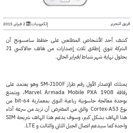
التحرير
إلكترونيات
2 فبراير, 2015
ف أحد الأشخاص المطلعين على خطط سامسونج أن
الشركة تنوي إطلاق ثلاث إصدارات من هاتف جالاكسي J1
ول نهاية شهر شباط/فبراير الحالي.
يمتلك الإصدار الأول رقم طراز SM-J100F وهو يعتمد على
رقاقة Marvel Armada Mobile PXA 1908، ويتمتع
بوحدة معالجة حاسوبية رباعية النوى بمعمارية 64-bit من
نوع Cortex-A53 والتي من المفترض أن تزيد من سرعة أداء
هذا الهاتف بشكل كبير، وسوف يدعم هذا الهاتف شريحة SIM
دة كما سيدعم اتصال الجيل الثاني والثالث و LTE.