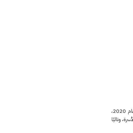
بدأت العائلات ذات الدخل المنخفض بالبحث بكثافة عن حالة الأهلية في حساب المواطن منذ عام 2020،
ة، وتاليًا