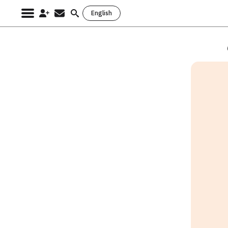
English
Search
for: