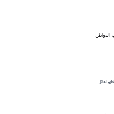
ب المواطن
ق العائل”،