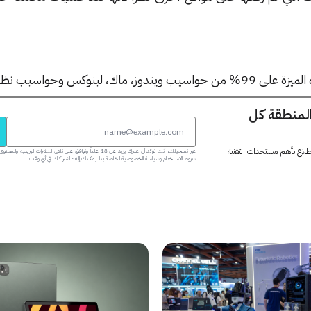
لينوكس وحواسيب نظام كروم.
المنطقة كل
 اطلاع بأهم مستجدات التقنية
عبر تسجيلك، أنت تؤكد أن عمرك يزيد عن 18 عاماً وتوافق على تلقي النشرات البر
شروط الاستخدام وسياسة الخصوصية الخاصة بنا. يمكنك إلغاء اشتراكك في أي وقت.