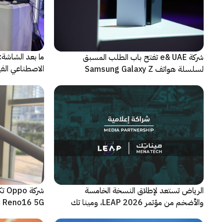
شركة e& UAE تفتح باب الطلب المسبق
الاصطناعي الفيز
لسلسلة هواتف Samsung Galaxy Z
الجديدة القابلة للطي
الرياض تستعد لإطلاق النسخة الخامسة
شرك
والأضخم من مؤتمر LEAP 2026، ومينا تك
Reno16 5G الجديدة
شريكاً إعلامياً للحدث