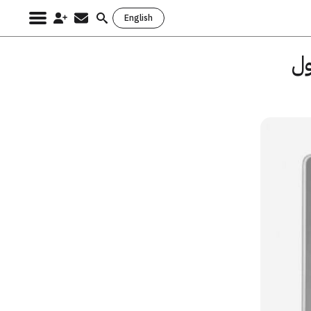
English
Search
for:
ول