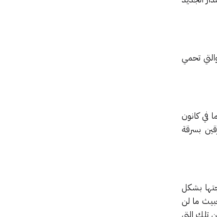
لإصدار 67 من متصفح كروم والتي تحمي
نيات عند اكتشافهما في كانون
قين بسرقة
جتها بشكل
بيث ما لن
ن تلك التي