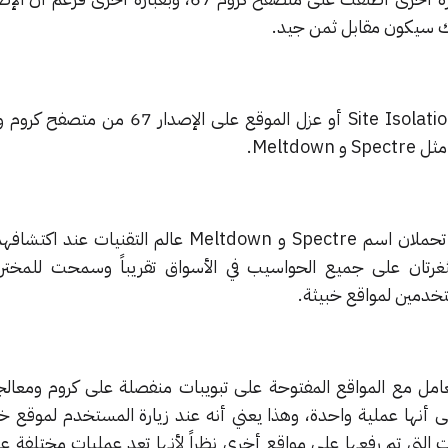
ك سيكون مقابل ثمن جيد.
حيث قررت الشركة إضافة ميزة Site Isolation أو عزل الموقع على ا
Meltd.
فقد هزت ثغرتان أمنيتان كبيرتان تحملان اسم Spectre و Meltdown عالم التق
الثغرتان على جميع الحواسيب في الأسواق تقريباً وسمحت للمختر
خدمين لمواقع خبيثة.
عامل مع المواقع المفتوحة على تبويبات منفصلة على كروم ومعال
ى أنها عملية واحدة، وهذا يعني أنه عند زيارة المستخدم لموقع خ
ت التي تم رفعها على مواقع أخرى نظراً لأنها تعد عمليات مختلفة ع