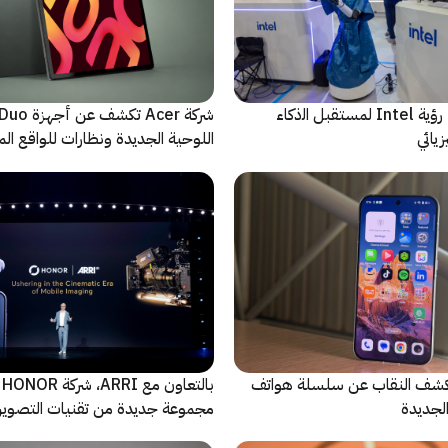
ﻣا بعد الشاشة: رؤية Intel لمستقبل اﻟذﻛﺎء
شركة Acer تك
يائي
اللوحية الجديدة ونظارات للواقع المع
الاصطناعي
ة Oppo تكشف النقاب عن سلسلة هواتف
با
مجموعة جديدة من تقنيات التصوير 