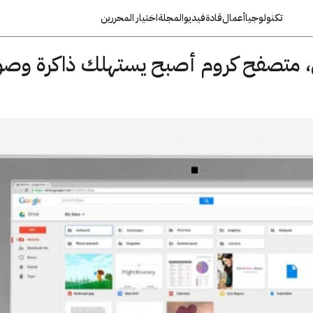
تكنولوجيا
أعمال
قادة
فيديو
المجلة
اختيار المحررين
، متصفح كروم أصبح يستهلك ذاكرة وص