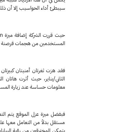
سيبطئ أداء الحواسيب إلا أن ذل
المستخدمين من هجمات قرصنة مثل Spectre و own
الثاني/يناير، حيث أثرت هاتان 
معلومات حساسة عند زيارة المست
فبفضل ميزة عزل الموقع يتم الت
مستقل بدلاً من التعامل معها عل
يتمكن المخترقون من رؤية البيانا