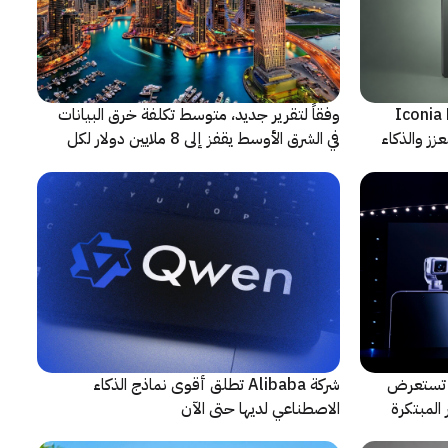
شف عن أجهزة Iconia Duo
وفقاً لتقرير جديد، متوسط تكلفة خرق البيانات
زز والذكاء
في الشرق الأوسط يقفز إلى 8 ملايين دولار لكل
حادثة
لتعاون مع ARRI، شركة HONOR تستعرض
شركة Alibaba تطلق أقوى نماذج الذكاء
المبتكرة
الاصطناعي لديها حتى الآن