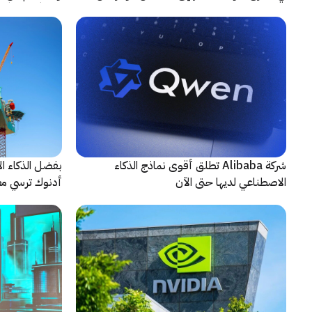
حادثة
شريكاً إعلامياً
شركة Alibaba تطلق أقوى نماذج الذكاء
بفضل الذكاء ال
الاصطناعي لديها حتى الآن
أدنوك ترسي معيا
النقطية