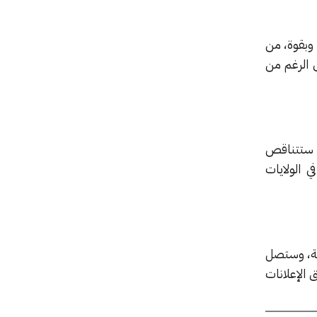
وبقوة، من
 الرغم من
 الماضية، في حين ستتناقص
24%. وسيفوق النمو السنوي الإجمالي لكلا الشركتين بنسبة 21.4% في الولايات
ية، وستصل
ن سوق الإعلانات