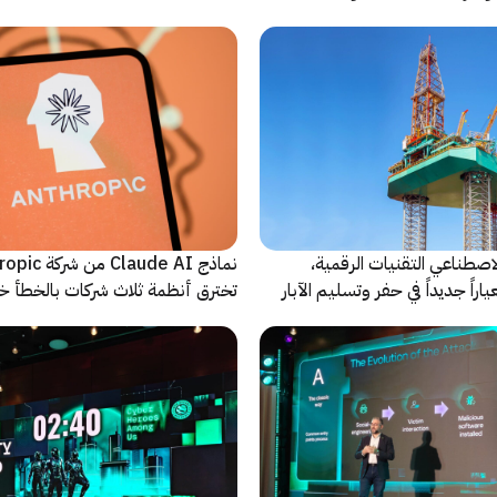
 للحدث
اصطناعي التقنيات الرقمية،
نماذج Claude AI م
راً جديداً في حفر وتسليم الآبار
تخترق أنظمة ثلاث شركات بالخطأ خ
اختبارات أمنية