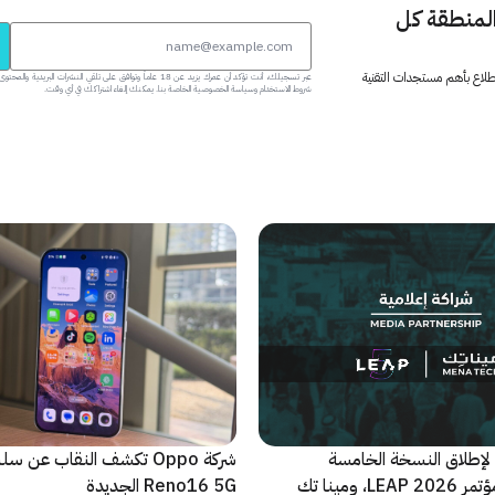
المنطقة كل
 اطلاع بأهم مستجدات التقنية
عبر تسجيلك، أنت تؤكد أن عمرك يزيد عن 18 عاماً وتوافق على تلقي النشرات البر
شروط الاستخدام وسياسة الخصوصية الخاصة بنا. يمكنك إلغاء اشتراكك في أي وقت.
لإطلاق النسخة الخامسة
شركة Oppo تكشف النقاب عن
والأضخم من مؤتمر LEAP 2026، ومينا تك
Reno16 5G الجديدة