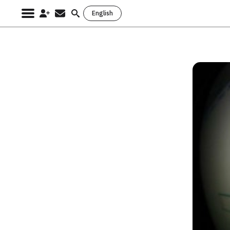
English
Search
for: