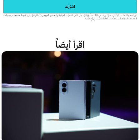
اشترك
عبر تسجيلك، أنت تؤكد أن عمرك يزيد عن 18 عاماً وتوافق على تلقي النشرات البريدية والمحتوى الترويجي، كما توافق على شروط الاستخدام وسياسة
 الخاصة بنا. يمكنك إلغاء اشتراكك في أي وقت.
اقرأ أيضاً