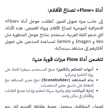
Fl» لصناع الأفلام:
إلى جانب ميزة تحويل الصور، أطلقت جوجل أداة «Flow»
احترافية الموجهة لصناع الأفلام ورواة القصص.
هذه الأداة،
تي تدعم اللغة العربية، تستخدم نماذج جوجل المتطورة مثل
Veo و Imagen و Gemini لمساعدة المبدعين على تحويل
كارهم إلى مشاهد سينمائية.
 أداة Flow ميزات قوية منها:
أدوات التحكم بالكاميرا:
تمنح المستخدم سيطرة كاملة على
زوايا الكاميرا وحركتها.
بناء المشاهد (Scenebuilder):
تتيح تحرير المشاهد مع
الحفاظ على تناسق مظهر الشخصيات.
إدارة البيانات:
توفر واجهة سهلة لتنظيم وإدارة جميع الطلبات
والأفكار في مكان واحد.
مان الشفافية، ستحمل جميع مقاطع الفيديو التي يتم