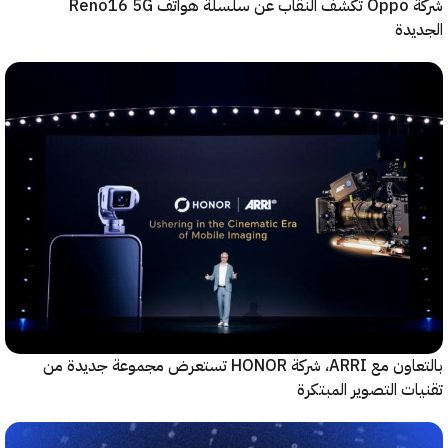
شركة Oppo تكشف النقاب عن سلسلة هواتف Reno16 5G
دة
بالتعاون مع ARRI، شركة HONOR تستعرض مجموعة جديدة من
ت التصوير المبتكرة