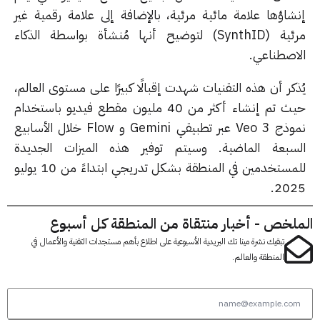
شاؤها علامة مائية مرئية، بالإضافة إلى علامة رقمية غير
مرئية (SynthID) لتوضيح أنها مُنشأة بواسطة الذكاء
اصطناعي.
كر أن هذه التقنيات شهدت إقبالًا كبيرًا على مستوى العالم،
حيث تم إنشاء أكثر من 40 مليون مقطع فيديو باستخدام
نموذج Veo 3 عبر تطبيقي Gemini و Flow خلال الأسابيع
سبعة الماضية. و
سيتم توفير هذه الميزات الجديدة
للمستخدمين في المنطقة بشكل تدريجي ابتداءً من 10 يوليو
202
لخص - أخبار منتقاة من المنطقة كل أسبوع
تبقيك نشرة مينا تك البريدية الأسبوعية على اطلاع بأهم مستجدات التقنية والأعمال في
المنطقة والعالم.