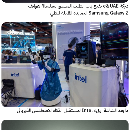
شركة e& UAE تفتح باب الطلب المسبق لسلسلة هواتف
Samsung  الجديدة القابلة للطي
رؤية Intel لمستقبل اﻟذﻛﺎء الاصطناعي الفيزيائي