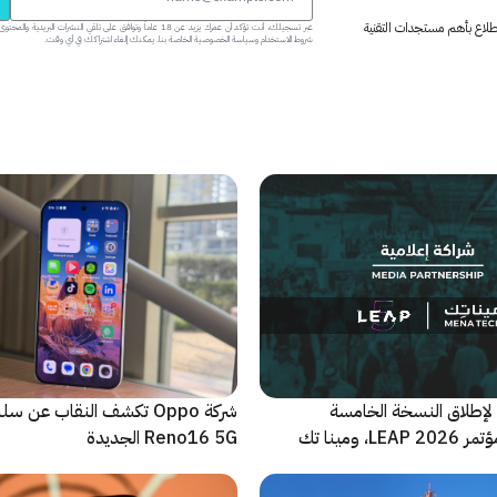
 اطلاع بأهم مستجدات التقنية
عبر تسجيلك، أنت تؤكد أن عمرك يزيد عن 18 عاماً وتوافق على تلقي النشرات البر
شروط الاستخدام وسياسة الخصوصية الخاصة بنا. يمكنك إلغاء اشتراكك في أي وقت.
لإطلاق النسخة الخامسة
شركة Oppo تكشف النقاب عن
والأضخم من مؤتمر LEAP 2026، ومينا تك
Reno16 5G الجديدة
 للحدث