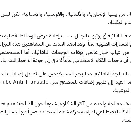
رح التقنية مبدئياً مع 20 لغة، من بينها الإنجليزية، والألمانية، والفرنسية، والإسبانية، لكن 
هر المقبلة.
رجمة التلقائية في يوتيوب الجدل بسبب إعادة عرض الوسائط الأصلية 
والمسارات الصوتية معاً. وقد انتقد العديد من المشاهدين هذه الميز
 من غياب خيار عالمي لإيقاف الترجمات التلقائية. أما المستخدم
ن ترجمات الذكاء الاصطناعي غالباً لا ترقى إلى جودة الترجمة البشرية.
اف الدبلجة التلقائية، مما يجبر المستخدمين على تعديل إعدادات الم
ا القيد إلى ظهور إضافات للمتصفح مثل
Tube Anti-Translate
المرغوبة.
هدف معالجة واحدة من أكثر الشكاوى شيوعاً حول الدبلجة: عدم تط
لذكاء الاصطناعي لمزامنة حركة شفاه المتحدث بصرياً مع المسار الصو
اسة.