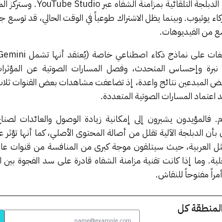
دبلجة التلقائية بمزامنة الشفاه عبر
YouTube Studio
. وستركز الم
اء يوتيوب. وبينما يظل الاشتراك طوعياً في الوقت الحالي، قد توسع ج
سع من الفيديوهات.
للغات على نماذج ذكاء اصطناعي خاصة (يُعتقد أنها تشمل
Gemini
ة نبرة وإحساس المتحدث، وفصل المسارات الصوتية عن المؤثرات
بعض المبدعين نتائج واعدة، إذ تضاعفت مشاهدات بعض القنوات ثلا
د اعتماد المسارات الصوتية المتعددة.
سام. فالمؤيدون يشيرون إلى إمكانية زيادة الوصول والعائدات لصنا
 بأن الدبلجة الآلية تقلل من أصالة المحتوى الأصلي، كما أنها تؤثر
مثل العربية، حيث سيتلقون موجة كبرى من المنافسة من قنوات عال
حلية. وما إذا كانت تقنية مزامنة الشفاه قادرة على سد الفجوة بين 
مراً مفتوحاً للنقاش.
المنطقة كل