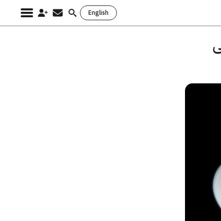
English
Search
for:
ى