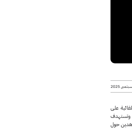
قائية على
. وتستهدف
اهدين حول