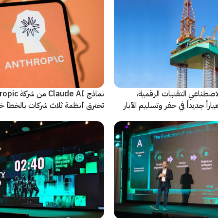
اصطناعي التقنيات الرقمية،
نماذج Claude AI م
راً جديداً في حفر وتسليم الآبار
تخترق أنظمة ثلاث شركات بالخطأ خ
اختبارات أمنية