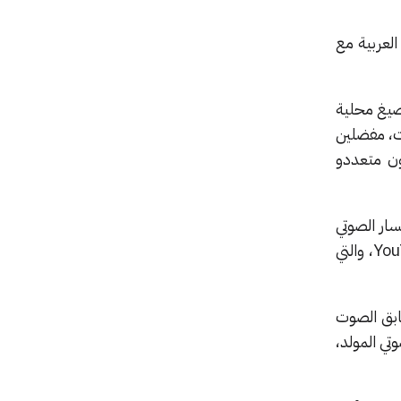
ليس العربية مع
بصيغ محلية
ات، مفضلين
ون متعددو
سار الصوتي
You
، والتي
ابق الصوت
تي المولد،