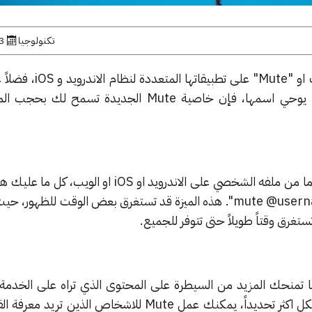
تكنولوجيا
13 ما
قدمت تويتر اليوم ميزة كتم الصوت او "Mute" 
على الويب Twitter.com. وكما يوحي اسمها، فإن خاصية Mute الجديدة ت
واذا كنت ترغب في حجب شخص ما من ملفه الشخصي على الاندرويد او iOS او ا
رمز الترس في الصفحة واختر "mute @username". هذه الميزة قد تستغرق بعض الوقت للظهو
تغرق وقتاً طويلاً حتى تتوفر للجميع.
نها تمنحك المزيد من السيطرة على المحتوى الذي تراه على الخدم
السماح لك بإزالة بعضاً منه. وبشكل اكثر تحديداً، يمكنك عمل Mute للاشخاص الذ