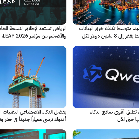
ديد، متوسط تكلفة خرق البيانات
الرياض تستعد لإطلاق النسخة الخا
في الشرق الأوسط يقفز إلى 8 ملايين دولار لكل
والأضخ
شريكاً إعلامياً للحدث
شركة Alibaba تطلق أقوى نماذج الذكاء
بفضل الذكاء الاصطناعي التقنيات ال
ا حتى الآن
أدنوك ترسي معياراً جديداً في حفر وت
النقطية