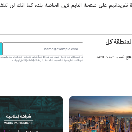
ة تغريداتهم على صفحة التايم لاين الخاصة بك، كما انك لن تتلقى
المنطقة كل
 اطلاع بأهم مستجدات التقنية
عبر تسجيلك، أنت تؤكد أن عمرك يزيد عن 18 عاماً وتوافق على تلقي النشرات البر
شروط الاستخدام وسياسة الخصوصية الخاصة بنا. يمكنك إلغاء اشتراكك في أي وقت.