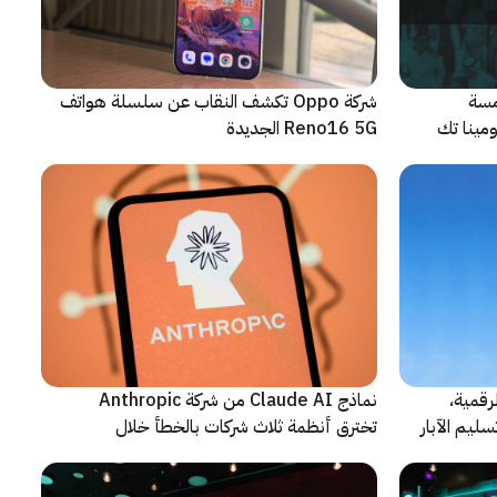
مسة
شركة Oppo تكشف النقاب عن سلسلة هواتف
م من مؤتمر LEAP 2026، ومينا تك
Reno16 5G الجديدة
رقمية،
نماذج Claude AI من شركة Anthropic
سليم الآبار
تخترق أنظمة ثلاث شركات بالخطأ خلال
اختبارات أمنية