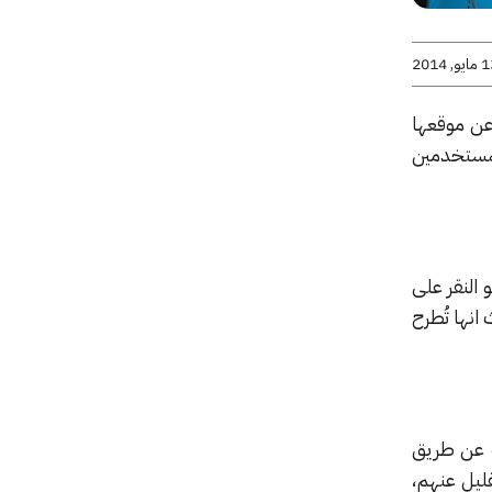
يو, 2014
على تطبيقاتها المتعددة لنظام الاندرويد و iOS، فضلاً عن موقعها
سمح لك بحجب المستخدمين
لويب، كل ما عليك هو النقر على
ر، حيث انها تُطرح
ة عن طريق
ين تريد معرفة القليل عنهم،