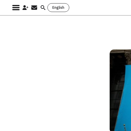
English
Search
for: