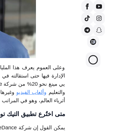
وعلى العموم يعرف هذا المل
والتعليم
وألعاب الفيديو
أثرياء العالم، وهو في المراتب 
متى اختُرع تطبيق التيك ت
يمكن القول إن شركة ByteDance هي التي ابتكرت تطبيق التيك توك