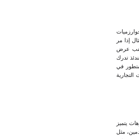
وارزميات
ل إذا مر
تجنب عرض
دئذ تدرك
لمتطور في
التجارية
ات يتميز
مين، مثل