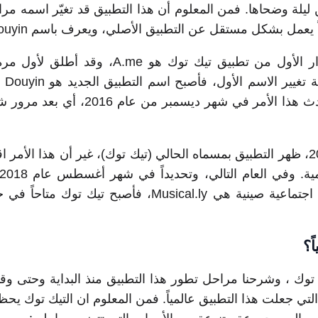
ليلة وضحاها. فمن المعلوم أن هذا التطبيق قد تغيّر اسمه مر
 يعمل بشكل مستقل عن التطبيق الأصلي، ويعرف باسم Douyin.
وعلى العموم كان اسم الإصدار الأول من تطبيق تيك توك هو A.me
2016. وب
حرفياً “اهتزاز الصوت”، وقد حدث هذا الأمر في شهر ديسمبر م
وفي شهر سبتمبر من عام 2017، ظهر التطبيق بمسماه الحالي (تيك توك)، غير أن هذا ال
شركة ByteDance مع شبكة اجتماعية صينية هي Musical.ly، فأصبح تيك تو
ً؟
توك ، وشرحنا مراحل تطور هذا التطبيق منذ البداية وحتى وقتن
لتي جعلت هذا التطبيق عالمياً. فمن المعلوم ان التيك توك يح