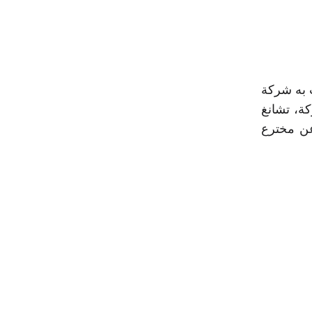
 به شركة
كة، تشانغ
ديث عن مخترع