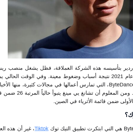
ياردير بتأسيسه هذه الشركة العملاقة، فظل يشغل منصب 
الإدارة فيها حتى استقالته في عام 2021 نتيجة أسباب وضغوط معينة. وفي الوقت الح
يي مينغ نحو 20% من شركة ByteDance، التي تمارس أعمالها في مجالات كثيرة، منها ا
وغيرها. ومن المعلوم أن تشانغ يي م
الأولى ضمن قائمة الأثرياء في الصين.
وك؟
Tiktok
، غير أن هذه الع