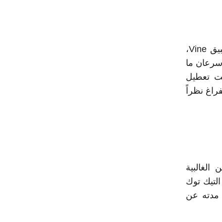
تطبيق Vine،
يث إنشاء فيديو قصير لا تتعدى مدته 6 ثوانٍ. وسرعان ما
ر أعلنت تعطيل
 يملأ هذا الفراغ نظراً
يديوهات مدتها 10 دقائق، ولكن الغالبية
لتيك توك
 مدته عن