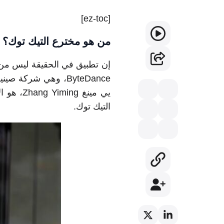
[ez-toc]
من هو مخترع التيك توك؟
إن تطبيق في الحقيقة ليس من 
ByteDance، وهي شرك
يي مينغ 
التيك توك.