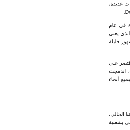
ات عديدة،
، وقد أطلق لأول مرة في عام
عد ذلك قررت الشركة تغيير الاسم الأول، فأصبح اسم التطبيق الجديد هو Douyin الذي يعني
ن عام 2016، أي بعد مرور شهور قليلة
أمر اقتصر على
عدد محدود من الأسواق العالمية. وفي العام التالي، وتحديداً في شهر أغسطس عام 2018، اندمجت
ك متاحاً في جميع أنحاء
ا الحالي،
ظى بشعبية