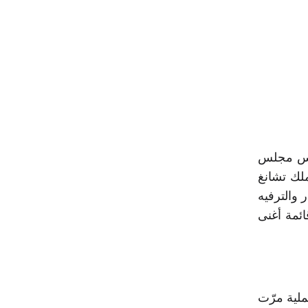
ريس مجلس
الي يملك تشانغ
لأخبار والترفيه
ينغ يتبوأ حالياً المرتبة 26 ضمن قائمة أغنى
ملية مرّت