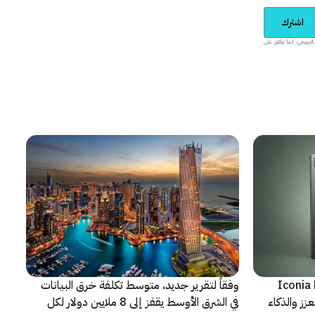
اشترك
يدية والمحتوى الترويجي، كما توافق على
شف عن أجهزة Iconia Duo
وفقاً لتقرير جديد، متوسط تكلفة خرق البيانات
زز والذكاء
في الشرق الأوسط يقفز إلى 8 ملايين دولار لكل