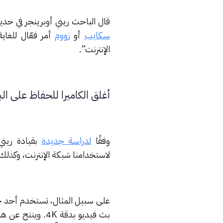
قال الباحث ريني أوبرينجر في حدي
سكايب
أو
زووم
أمر فعّال للغاي
الإنترنت”.
أغلق الكاميرا للحفاظ على الب
وفقًا
لدراسة جديدة
بقيادة ريني 
لاستخدامنا شبكة الإنترنت، وكذلك ب