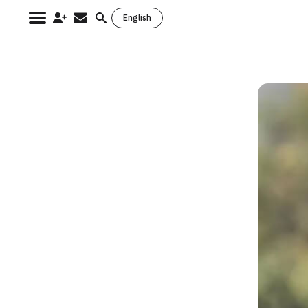
English
Search
for: