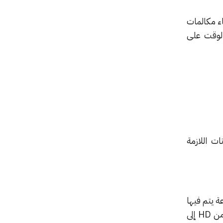
اء مكالمات
الوقت على
ت اللازمة
لكس! – 7 جيجابايت لكل ساعة يتم فيها
بث فيديو بدقة 4K. وينتج عن هذا 441 جرامًا من ثاني أكسيد الكربون يوميًا. أي أن خفض الفيديو من HD إلى