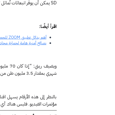
SD يمكن أن يوفّر انبعاثات تُماثل تلك الناتجة عن قيادة سيارة لمسافة 100 ميل تقريبًا.
اقرأ أيضًا:
أهم بدائل تطبيق ZOOM للحصول على محادثات فيديو
نصائح أمنية هامة لحماية محادثات الفيديو ال
ويضيف ر
شهري بمقدار 3.5 مليون طن من ثاني أكسيد الكربون، أو ما يعادل التخلص من 1.7 مليون طن من الفحم”.
بالنظر إلى هذه الأرقام يسهل اقن
مؤتمرات الفيديو. فليس هناك أي داعِ لإجراء محادثات بد