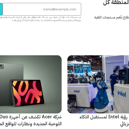
المنطقة كل
 اطلاع بأهم مستجدات التقنية
عبر تسجيلك، أنت تؤكد أن عمرك يزيد عن 18 عاماً وتوافق على تلقي النشرات البر
شروط الاستخدام وسياسة الخصوصية الخاصة بنا. يمكنك إلغاء اشتراكك في أي وقت.
ﻣا بعد الشاشة: رؤية Intel لمستقبل اﻟذﻛﺎء
شركة Acer تك
يائي
اللوحية الجديدة ونظارات للواقع المع