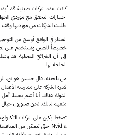
طلبت الشركات من مورديها وقف ا
خصيصاً للصين وتستخدم على نطاق
الحاجة لها.
قدرة الشركة على ممارسة الأعمال ف
الدولة هناك. أنا أشعر بخيبة أمل م
متفهم لذلك. نحن صبورون حيال ال
تضغط بكين على شركات التكنولوجي
Nvidia حتى تتمكن من المن
عن اسمه في تصريح نقلته فايننشال