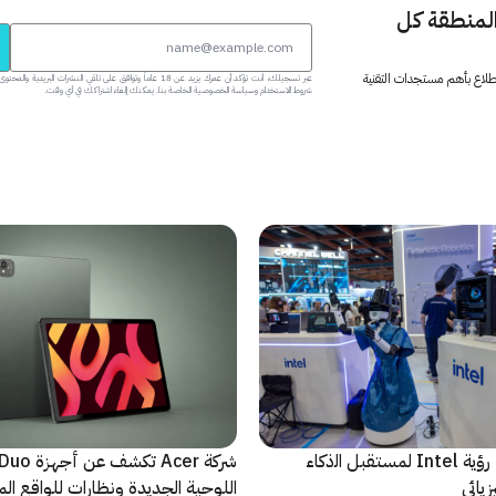
المنطقة كل
 اطلاع بأهم مستجدات التقنية
عبر تسجيلك، أنت تؤكد أن عمرك يزيد عن 18 عاماً وتوافق على تلقي النشرات البر
شروط الاستخدام وسياسة الخصوصية الخاصة بنا. يمكنك إلغاء اشتراكك في أي وقت.
ﻣا بعد الشاشة: رؤية Intel لمستقبل اﻟذﻛﺎء
شركة Acer تك
يائي
اللوحية الجديدة ونظارات للواقع المع