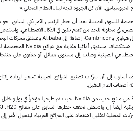
ج شرائح مخصصة للسوق الصينية بعد أن حظر الرئيس الأمريكي السابق، جو 
الصين، في محاولة للحد من تقدم بكين في الذكاء الاصطناعي. واستدع
التي تصنع أيضاً شرائحها الخاصة، لاستكشاف مستوى أدائه
قد أشارت إلى أن شركات تصنيع الشرائح الصينية تسعى لزيادة إنتاج
ثة أضعاف العام المقبل.
يذكر أن شرائح RTX Pro 6000D هي منتج جديد من Nvidia، حيث تم طرحها مؤخراً في ي
إلى بكين، حين قالت الش
ت المحلية لتقليل الاعتماد على الشرائح الغربية، ليتحول الأمر إل