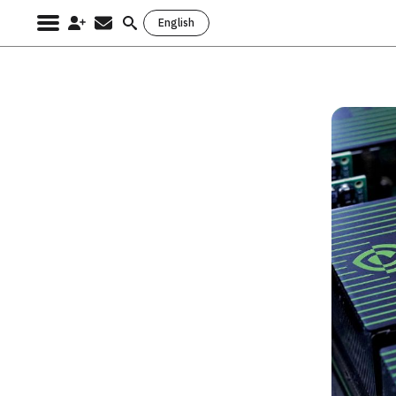
English
Search
for: