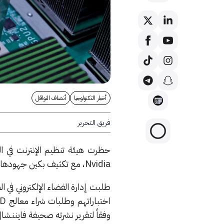
أخبار التكنولوجيا
أنصاف النواقل
فريق التحرير
حظرت هيئة تنظيم الإنترنت في الص
Nvidia، مع تكثيف بكين جهودها لتعزيز صناعتها المحلية ومنافسة الولايات المتحدة.
وفقاً لتقرير نشرته صحيفة فايننشال