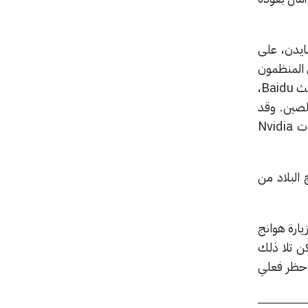
بايدن، على
ى المنظمون
الصينيون مؤخراً شركات محلية مثل هواوي وCambricon، إضافة إلى Alibaba وعملاق محركات البحث Baidu،
ا مقارنة مع شرائح Nvidia المخصصة للصين. وقد
خلصوا إلى أن معالجات الذكاء الاصطناعي الصينية وصلت إلى مستوى مماثل أو متفوق على منتجات Nvidia
 البلاد من
وليو خلال زيارة هوانج
ركة الأمريكية أيضاً إن واشنطن تخفف حظرها السابق على معالج H20. لكن تلا ذلك
ى حظر فعلي