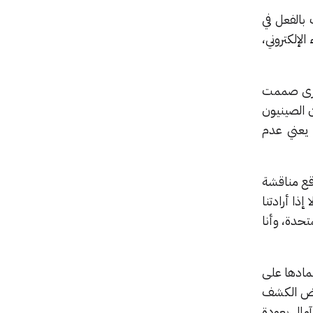
ب عشرات الآلاف من شرائح RTX Pro 6000D، وبدأت بالفعل في
الفضاء الإلكتروني،
زت على معالج H20، وهو شريحة أخرى صممت
 الصينيون
Nvالمخصصة للصين، مما يعني عدم
ربعاء إنه يتوقع مناقشة
ذا أرادتنا
تحدة، وأنا
مادها على
 رفض الكشف
آمال بعودة