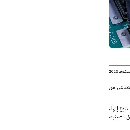
صطناعي من
 من الشركات، بما فيها ByteDance وAlibaba، هذا الأسبوع إنهاء
 الذي صممته Nvidia خصيصاً للسوق الصينية،