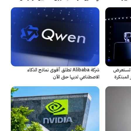
حادثة
لتعاون مع ARRI، شركة HONOR تستعرض
شركة Alibaba تطلق أقوى نماذج الذكاء
المبتكرة
الاصطناعي لديها حتى الآن