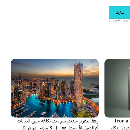
اشترك
يدية والمحتوى الترويجي، كما توافق على
شف عن أجهزة Iconia Duo
وفقاً لتقرير جديد، متوسط تكلفة خرق البيانات
زز والذكاء
في الشرق الأوسط يقفز إلى 8 ملايين دولار لكل