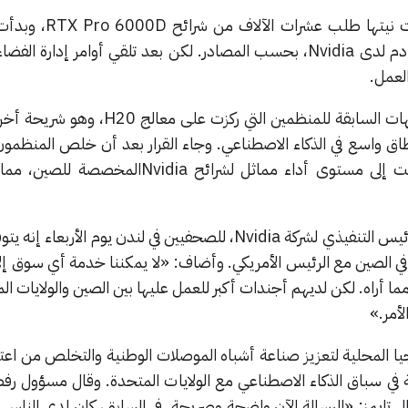
كانت عدة شركات صينية قد أبدت نيتها طل
اختبارات التحقق مع موردي الخوادم لدى Nvidia، بحسب المصادر. لكن بعد تلقي أوامر إدارة 
لعمل.
الحظر في الواقع أوسع من التوجيهات السابقة للمنظمين التي رك
 واسع في الذكاء الاصطناعي. وجاء القرار بعد أن خلص المنظمون
إلى أن الشرائح المحلية قد وصلت إلى مستوى أداء مماثل لشرائح idia
من ناحيته، قال جنسن هوانج، الرئيس التنفيذي لشركة Nvidia، للصحفيين في لندن يوم الأ
ي الصين مع الرئيس الأمريكي. وأضاف: «لا يمكننا خدمة أي سوق إلا إ
ما أراه. لكن لديهم أجندات أكبر للعمل عليها بين الصين والولايات الم
أمر.»
ا المحلية لتعزيز صناعة أشباه الموصلات الوطنية والتخلص من اعت
افسة في سباق الذكاء الاصطناعي مع الولايات المتحدة. وقال مسؤول
 تايمز: «الرسالة الآن واضحة وصريحة. في السابق، كان لدى الناس 