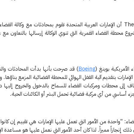
قال تقرير أخير نشرته The National أن الإمارات العربية المتحدة تقوم بمحادثات مع وكالة ال
وع محطة الفضاء القمرية التي تنوي الوكالة إرسالها بالتعاون مع 
 الأمريكية بوينغ (
Boeing
) قد صرحت بأنها بدأت المحادثات وال
مارات بتقديم آلية القفل الهوائي للمحطة الفضائية المزمع بناؤها. و
ضاف إلى محطات ومركبات الفضاء للسماح بالدخول والخروج إليها 
ء أساسي من أي مركبة فضائية تحمل البشر أو الكائنات الحية.
ء: “واحدة من الأمور التي تعمل عليها الإمارات هي تقييم إن كانو
لك إنجازاً مميزاً. لذا كان أحد الأمور التي نعمل عليها هو مساعدة ال