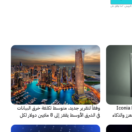
يدية والمحتوى الترويجي، كما توافق على
شف عن أجهزة Iconia Duo
وفقاً لتقرير جديد، متوسط تكلفة خرق البيانات
زز والذكاء
في الشرق الأوسط يقفز إلى 8 ملايين دولار لكل
حادثة