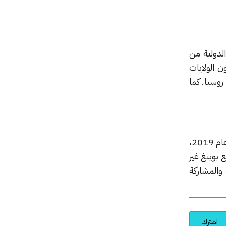
لدولية من
ن الولايات
روسيا. كما
مؤخراً، ظهرت الطموحات الفضائية العربية بشكل واضح مع إرسال الإمارات لأول رائد فضاء في تاريخها عام 2019،
 بوينغ غير
والمشاركة
اشترك