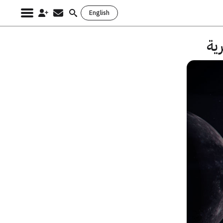
English
Search
for:
ية