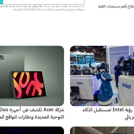
 اطلاع بأهم مستجدات التقنية
عبر تسجيلك، أنت تؤكد أن عمرك يزيد عن 18 عاماً وتوافق على تلقي النشرات البر
شروط الاستخدام وسياسة الخصوصية الخاصة بنا. يمكنك إلغاء اشتراكك في أي وقت.
ﻣا بعد الشاشة: رؤية Intel لمستقبل اﻟذﻛﺎء
شركة Acer تك
يائي
اللوحية الجديدة ونظارات للواقع المع
الاصطناعي