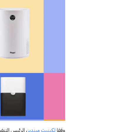
وفقا
لكينيث مينديز