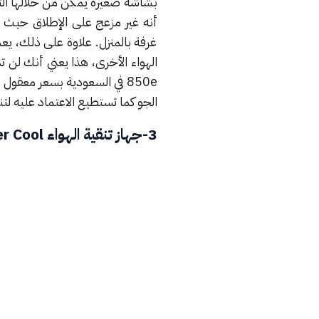
بشاشة صغيرة يمكن من خلالها التح
أنه غير مزعج على الإطلاق حيث ي
غرفة بالمنزل. علاوة على ذلك، يع
850e في السعودية بسعر معق
الجو كما تستطيع الاعتماد عليه لت
3-جهاز تنقية الهواء Dyson Purifier Cool (الأفضل في إزالة الروائح)