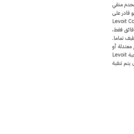
يستخدم منقي
و قادر على
 وحبوب اللقاح والدخان وأي شئ آخر يطفو في الجو، سيقوم جهاز تنقية الهواء Levoit Core
دقائق فقط،
يف تماما.
معتدلة أو
سيئة. كما تستطيع الاعتماد على التطبيق لتشغيل جهاز تنقية الجو بشكل تلقائي وهكذا يمكنك برمجية Levoit
 يتم تنقية