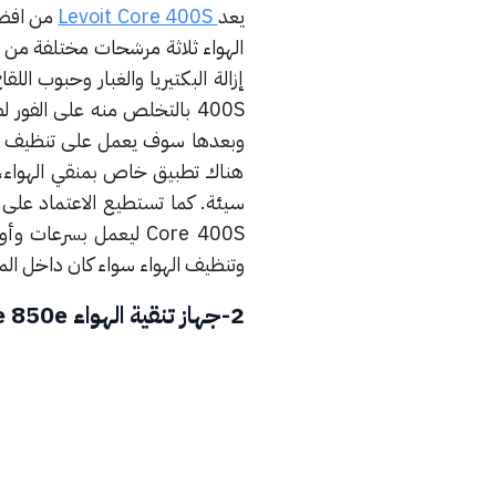
يعد
Levoit Core 400S
الهواء ثلاثة مرشحات مختلفة من أ
400S بالتخلص منه على الفو
وبعدها سوف يعمل على تنظيف الج
هناك تطبيق خاص بمنقي الهواء،
Core 400S ليعمل بسر
وتنظيف الهواء سواء كان داخل الم
2-جهاز تنقية الهواء Kenmore 850e (أشهر أنواع منقي الهواء لعام 2024)