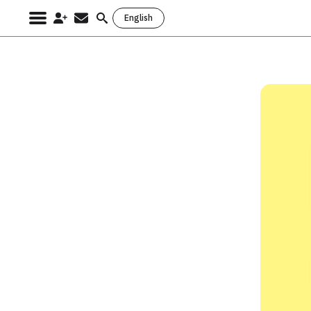
English
Search
for: