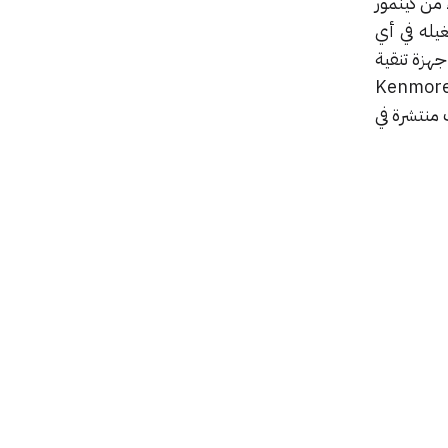
 من كينمور
يله في أي
جهزة تنقية
 الأخرى، هذا يعني أنك لن تدفع الكثير في فواتير الكهرباء. يمكنك الحصول على جهاز تنقية الهواء Kenmore
 منتشرة في