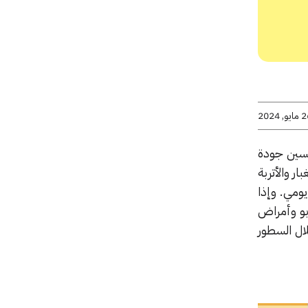
يو, 2024
حسين جودة
ر والأتربة
يومي. وإذا
بو وأمراض
لال السطور