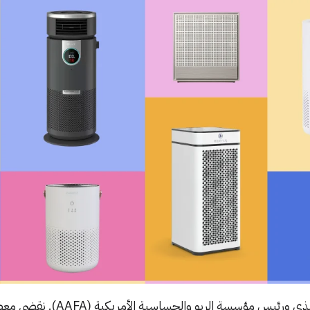
، الرئيس التنفيذي ورئيس مؤسسة الربو والحساس