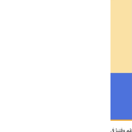
ية الأمريكية (AAFA). نقضي معظم وقتنا في