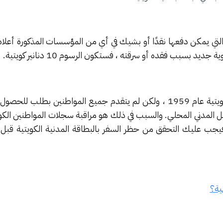
دينار كويتي ، والتي يمكن دفعها نقدًا أو بشيك في أي من المؤسسات المذكورة أعل
بسبب فقده أو سرقته ، فستكون الرسوم 10 دنانير كويتية.
تم إصدار أول رقم بطاقة مدنية كويتية عام 1959 ، ولكن لم يتقدم جميع المواطنين بطلب
السجل المدني المحلي. والسبب في ذلك هو مراقبة سجلات المواطنين الكوي
فيجب عليك التحقق من حظر السفر بالبطاقة المدنية الكويتية قبل ا
ية؟