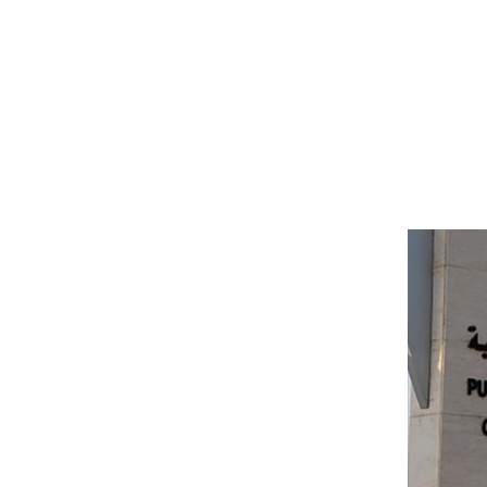
English
Search
for:
ة