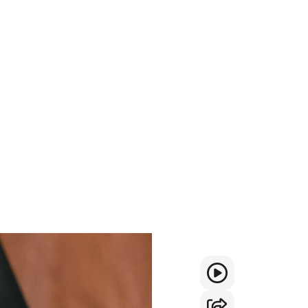
إطلاق يوتيوب بريميو