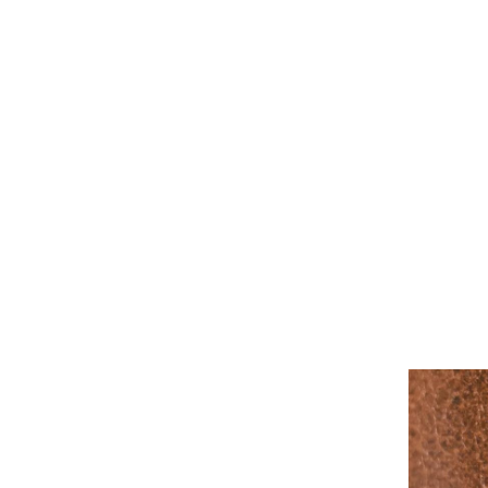
English
Search
for: