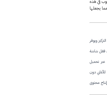
يوب في هذه
غيل محتوى 4K و8K دون انقطاع، مما يجعلها
ركيز ويوفر
ند قفل شاشة
 عبر تحميل
أغاني دون
نتاج محتوى