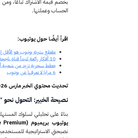
بخصم قيمة الاشتراك تباعًا، ومن 
الحساب وعملتها.
اقرأ أيضًا حول يوتيوب:
مقطع نشرته يوتيوب هو الأقل إعجا
10 أفكار رائعة لتبدأ قناة ناجحة على يوتيوب
خطط سحرية تزيد من شعبية أي 
6 مزايا لا تعرفها عن يوتيوب
تحديث محتوي الخبر مارس 2026 : ( بناء على المستجدات )
نصيحة الخبير: التحول نحو “
بناءً على تحليلي لسلوك المستهلك الرقمي 
يوتيوب بريميوم (YouTube Premium)
نصيحتي الاستراتيجية للمستخدم