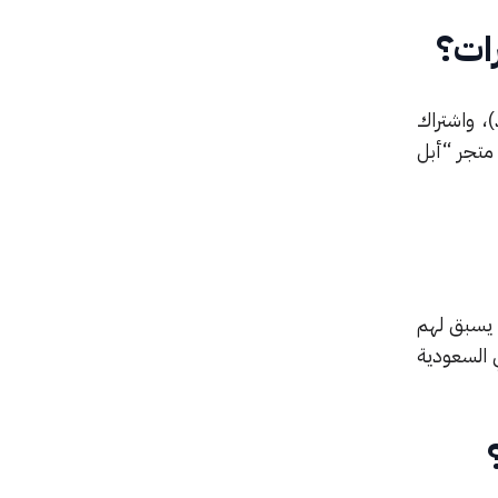
رات؟
متجر “أبل
 يسبق لهم
ية في السعودية