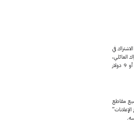
لاشتراك في
أمريكي شهريًا للاشتراك العائلي،
أمّا بالنسبة لاشتراك يوتيوب بريميوم الشامل فهو بمقابل 6 دولار أمريكي شهريًا للحساب المنفرد، أو 9 دولار
ميع مقاطع
لإعلانات”
سه.