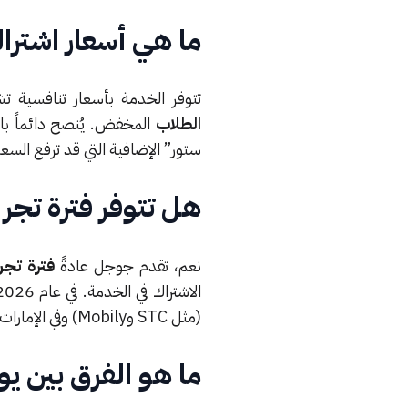
ما هي أسعار اشتراك
تتوفر الخدمة بأسعار تنافسية 
الطلاب
المخفض. يُنصح دائماً با
ستور” الإضافية التي قد ترفع السعر ب
هل تتوفر فترة تجر
نعم، تقدم جوجل عادةً
فترة تجر
(مثل STC وMobily) وفي الإمارات (مثل e& وDu) توفر فترات تجريبية ممتدة.
ما هو الفرق بين ي