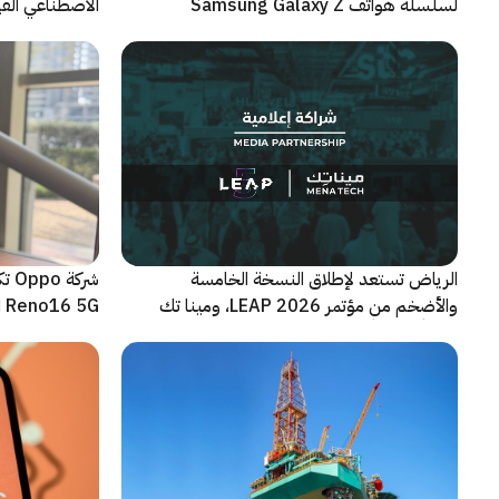
الاصطناعي الفيز
لسلسلة هواتف Samsung Galaxy Z
الجديدة القابلة للطي
الرياض تستعد لإطلاق النسخة الخامسة
شرك
والأضخم من مؤتمر LEAP 2026، ومينا تك
Reno16 5G الجديدة
شريكاً إعلامياً للحدث