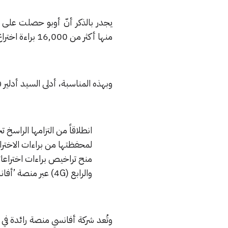
منها أكثر من 16,000 براءة اختراع للمُصنّعين الآخرين في إطار تعزيز قدراتها وابتكاراتها في مجال البحث والتطوير.
وبهذه المناسبة، أدلى السيد أدلير ف
انطلاقاً من التزامها الراسخ 
لمحفظتها من براءات الاختراع
والرابع (4G) عبر منصة ’أفانسي‘ لاستخدامها في مجال إنترنت الأشياء وقطاع صناعة السيارات
وتُعد شركة أفانسي منصة رائدة في م