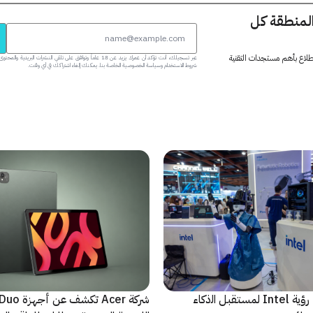
المنطقة كل
 اطلاع بأهم مستجدات التقنية
عبر تسجيلك، أنت تؤكد أن عمرك يزيد عن 18 عاماً وتوافق على تلقي النشرات البر
شروط الاستخدام وسياسة الخصوصية الخاصة بنا. يمكنك إلغاء اشتراكك في أي وقت.
ﻣا بعد الشاشة: رؤية Intel لمستقبل اﻟذﻛﺎء
شركة Acer تك