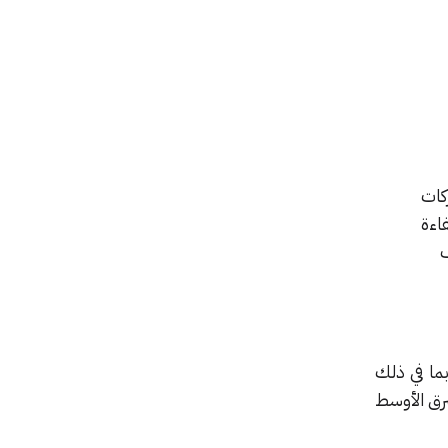
ركات
اءة
ف
بما في ذلك
شرق الأوسط