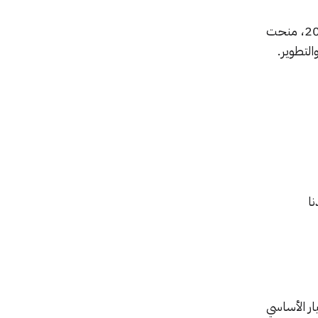
يجدر بالذكر أنّ أوبو حصلت على أكثر من 43,000 براءة اختراع حول العالم حتى تاريخ 29 فبراير 2019، منحت
نا
ار الأساسي