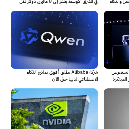
زز والذكاء
في الشرق الأوسط يقفز إلى 8 ملايين دولار لكل
حادثة
لتعاون مع ARRI، شركة HONOR تستعرض
شركة Alibaba تطلق أقوى نماذج الذكاء
المبتكرة
الاصطناعي لديها حتى الآن