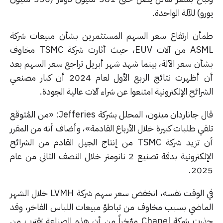
و) للآلة الواحدة.
أن ارتفاع سعر السهم المستثمرين بشأن مبيعات شركة
ASML من آلات EUV، حيث أثارت شركة TSMC مخاوف
أن سعر الآلة، بينما شهد شهر أبريل تراجع سعر السهم بعد
أن أظهرت نتائج الربع الأول لعام 2024 أن كبار مصنعي
رائح الإلكترونية امتنعوا عن شراء آلات عالية الجودة.
قال جاناردان مينون، المحلل بشركة Jefferies: «من المُتوقع
ي طلبات كبيرة خلال الأرباع القادمة»، وأضاف أنه من المقرر
أن تزيد شركة TSMC من إنتاج الجيل القادم من الشرائح
الإلكترونية بدقة تصنيع 2 نانومتر خلال النصف الثاني من عام
202
في الوقت نفسه، انخفض سعر سهم شركة LVMH خلال الشهر
ماضي بسبب مخاوف من تباطؤ مبيعات اللباس الفاخر، وقد
حذرت شركة Chanel مؤخراً من أن هذه الصناعة تقترب من