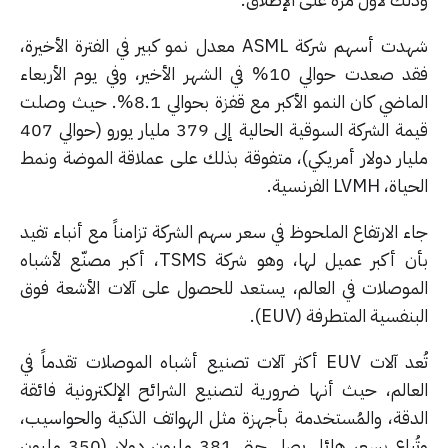
شهدت أسهم شركة ASML معدل نمو كبير في الفترة الأخيرة،
فقد صعدت حوالي 10% في الشهر الأخير، وفي يوم الأربعاء
الماضي كان النمو الأكبر مع قفزة بحوالي 8.1%. حيث وصلت
قيمة الشركة السوقية الحالية إلى 379 مليار يورو (حوالي 407
يار دولار أمريكي)، متفوقة بذلك على عملاقة الموضة ونمط
 LVMH الفرنسية.
 الارتفاع الملحوظ في سعر سهم الشركة تزامناً مع أنباء تفيد
بأن أكبر عميل لها، وهو شركة TSMS، أكبر مصنّع لأشباه
موصلات في العالم، يستعد للحصول على آلات الأشعة فوق
نفسية المتطرفة (EUV).
تُعد آلات EUV أكثر آلات تصنيع أشباه الموصلات تقدماً في
عالم، حيث أنها ضرورية لتصنيع الشرائح الإلكترونية فائقة
دقة، والمُستخدمة بأجهزة مثل الهواتف الذكية والحواسيب،
وتُباع بسعر هائل يصل حتى 381 مليون دولار (350 مليون