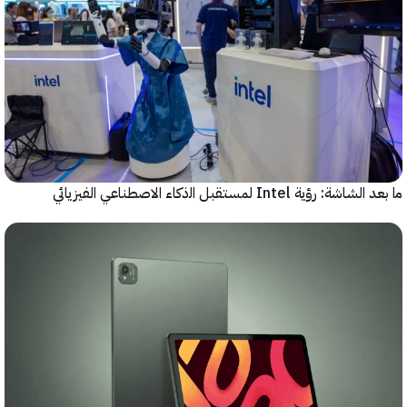
رؤية Intel لمستقبل اﻟذﻛﺎء الاصطناعي الفيزيائي