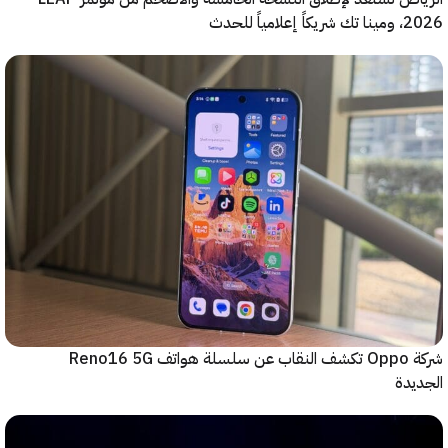
ياً للحدث
شركة Oppo تكشف النقاب عن سلسلة هواتف Reno16 5G
دة