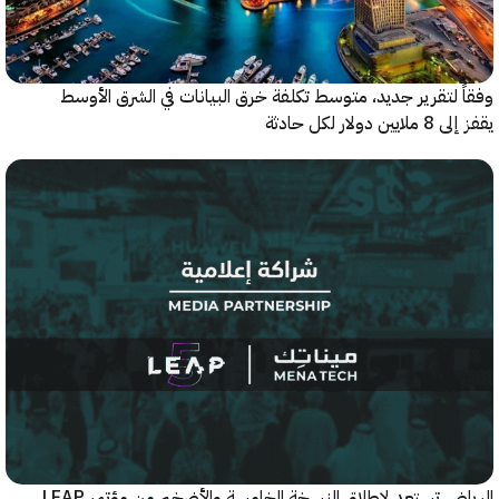
 لتقرير جديد، متوسط تكلفة خرق البيانات في الشرق الأوسط
ولار لكل حادثة
الرياض تستعد لإطلاق النسخة الخامسة والأضخم من مؤتمر LEAP