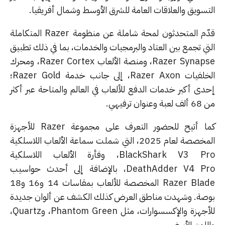
تسويق والعلاقات العامة للشرق الأوسط وشمال أفريقيا.
قدّم المتحدثون لمحة شاملة عن منظومة Razer المتكاملة
تي تجمع بين العتاد والبرمجيات والخدمات، بما في ذلك تطبيق
Razer Synapse، ومنصة الألعاب Razer Cortex، ومحرك
الخلفيات Razer Axon، إلى جانب خدمة Razer Gold؛
دى أكبر خدمات الدفع للألعاب في العالم والمتاحة عبر أكثر
عنوان ترفيهي.
كما أتيح للحضور التعرف على مجموعة Razer للأجهزة
المخصصة لعام 2025، التي شملت سماعة الألعاب اللاسلكية
BlackShark V3 Pro، وفأرة الألعاب اللاسلكية
DeathAdder V4 Pro، بالإضافة إلى أحدث حواسيب
Razer Blade المخصصة للألعاب بمقاسات 14 و16 و18
صة. وشهدت مناطق العرض كذلك الكشف عن ألوان جديدة
للأجهزة والإكسسوارات، مثل Phantom Green، وQuartz،
للون الأبيض.