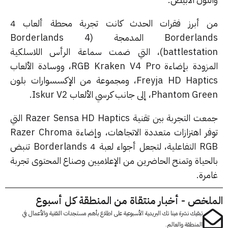
من أبرز فقرات الحدث كانت تجربة محطة ألعاب 4
Borderlands المدمجة (Borderlands 4
battlestation)، التي ضمت سماعة الرأس اللاسلكية
المزودة بإضاءة RGB Kraken V4 Pro، ووسادة الألعاب
Freyja HD Haptics، ومجموعة من الإكسسوارات بلون
Phantom ، إلى جانب كرسي الألعاب Iskur V2.
جمعت التجربة بين تقنية Razer Sensa HD Haptics التي
توفر اهتزازات متعددة الاتجاهات، وإضاءة Razer Chroma
RGB التفاعلية، لتجعل أجواء لعبة 4 Borderlands تنبض
لحياة وتمنح الحاضرين من الإعلاميين وصناع المحتوى تجربة
مرة.
لخص - أخبار منتقاة من المنطقة كل أسبوع
تبقيك نشرة مينا تك البريدية الأسبوعية على اطلاع بأهم مستجدات التقنية والأعمال في
المنطقة والعالم.