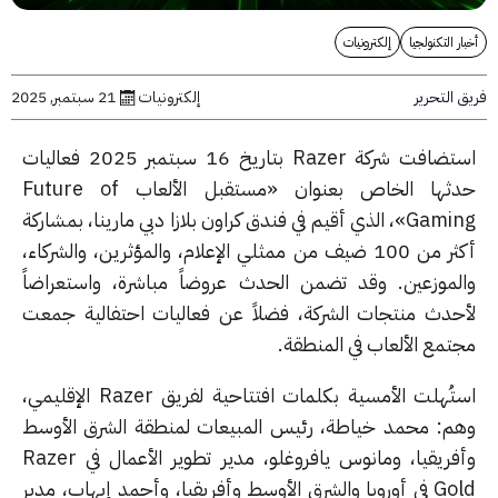
 التكنولجيا
إلكترونيات
التحرير
إلكترونيات
21 سبتمبر, 2025
استضافت شركة Razer بتاريخ 16 سبتمبر 2025 فعاليات
حدثها الخاص بعنوان «مستقبل الألعاب Future of
Gaming»، الذي أقيم في فندق كراون بلازا دبي مارينا، بمشاركة
أكثر من 100 ضيف من ممثلي الإعلام، والمؤثرين، والشركاء،
لموزعين. وقد تضمن الحدث عروضاً مباشرة، واستعراضاً
حدث منتجات الشركة، فضلاً عن فعاليات احتفالية جمعت
تمع الألعاب في المنطقة.
استُهلت الأمسية بكلمات افتتاحية لفريق Razer الإقليمي،
م: محمد خياطة، رئيس المبيعات لمنطقة الشرق الأوسط
وأفريقيا، ومانوس يافروغلو، مدير تطوير الأعمال في Razer
Gold في أوروبا والشرق الأوسط وأفريقيا، وأحمد إيهاب، مدير