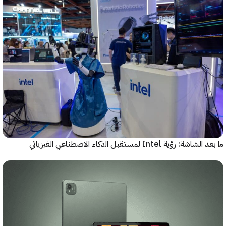
رؤية Intel لمستقبل اﻟذﻛﺎء الاصطناعي الفيزيائي