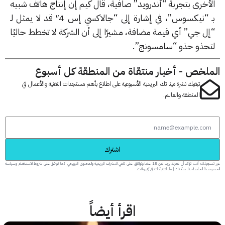
أخرى بتجربة “أندرويد” صافية، قال كيم إن إنتاج هاتف شبيه
بـ “نيكسوس”، في إشارة إلى “جالاكسي إس 4″ قد لا يمثل لـ
ل جي” أي قيمة مضافة، مشيرًا إلى أن الشركة لا تخطط حاليًا
حذو حذو “سامسونج”.
لخص - أخبار منتقاة من المنطقة كل أسبوع
تبقيك نشرة مينا تك البريدية الأسبوعية على اطلاع بأهم مستجدات التقنية والأعمال في
المنطقة والعالم.
اشترك
عبر تسجيلك، أنت تؤكد أن عمرك يزيد عن 18 عاماً وتوافق على تلقي النشرات البريدية والمحتوى الترويجي، كما توافق على شروط الاستخدام وسياسة
 الخاصة بنا. يمكنك إلغاء اشتراكك في أي وقت.
اقرأ أيضاً