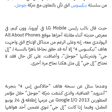
 سلسلة
نيكسوس
التي تأتي بالتعاون مع شركة
جوجل
.
حيث قال نائب رئيس LG Mobile في أوروبا، وون كيم، في
معرض حديثه أثناء مقابلة أجراها موقع All About Phones
هولندي معه، إنه وعلى الرغم من مشاكل الإنتاج التي واجهت
هاتف “نيكسوس 4″ إلا أنه قد حقق نجاحًا باهرًا بالنسبة لـ “إل
” ولشريكتها “جوجل”، وأضافت، على كل حال فقد لا
تاج “إل جي” إلى مثل هكذا نجاح مرة أخرى.
وعندما سئل عن نسخة هاتف “جالاكسي إس 4″ بتجربة
ندرويد” الصافية، والذي كشفت شركة “جوجل” خلال مؤتمر
المطورين Google I/O 2013 عن عزمها إطلاقه في 26 يونيو
مقبل، وفيما إذا كانت “إل جي” تنوي تضمين أحد هواتفها