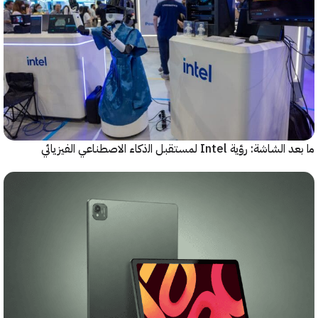
رؤية Intel لمستقبل اﻟذﻛﺎء الاصطناعي الفيزيائي